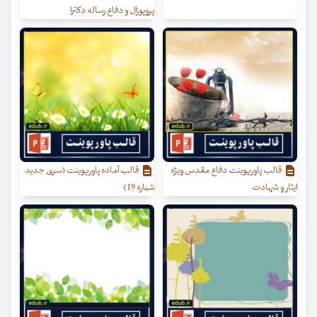
پروپوزال و دفاع رساله دکترا
قالب پاورپوینت دفاع مقدس ویژه
قالب آماده پاورپوینت (سری جدید
ایثار و شهادت
شماره 19)