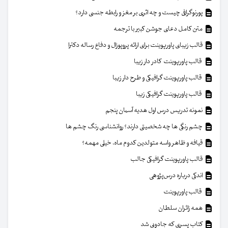
پورنوگرافی چیست و چه اثری بر مغز و رابطه جنسی دارد؟
متن کامل دعای جوشن کبیر با ترجمه
قالب زیبای پاورپوینت برای ارائه پروپوزال و دفاع رساله دکترا
قالب پاورپوینت کادر دار زیبا
قالب پاورپوینت گرافیکی و طرح دار زیبا
قالب پاورپوینت گرافیکی زیبا
نمونه تدریس درس اول هدیه آسمان پنجم
چشم رنگی ها چه شخصیتی دارند؟ روانشناسی رنگ چشم ها
قیافه و ظاهر واسه متولدین کدوم ماه، خیلی مهمه؟
قالب پاورپوینت گرافیکی جالب
اندکی درباره درس‌پژوهی
قالب پاورپوینت
همه زائران سلطان
کتاب پسری که جادویی شد