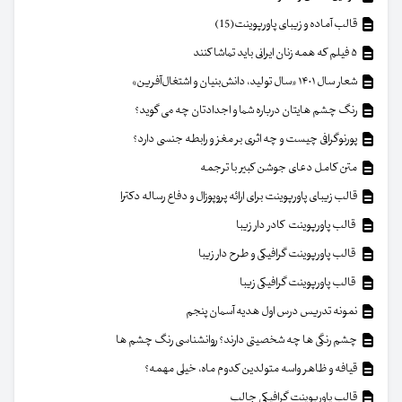
قالب آماده و زیبای پاورپوینت(15)
۵ فیلم که همه زنان ایرانی باید تماشا کنند
شعار سال ۱۴۰۱ «سال تولید، دانش‌بنیان و اشتغال‌آفرین»
رنگ چشم هایتان درباره شما و اجدادتان چه می گوید؟
پورنوگرافی چیست و چه اثری بر مغز و رابطه جنسی دارد؟
متن کامل دعای جوشن کبیر با ترجمه
قالب زیبای پاورپوینت برای ارائه پروپوزال و دفاع رساله دکترا
قالب پاورپوینت کادر دار زیبا
قالب پاورپوینت گرافیکی و طرح دار زیبا
قالب پاورپوینت گرافیکی زیبا
نمونه تدریس درس اول هدیه آسمان پنجم
چشم رنگی ها چه شخصیتی دارند؟ روانشناسی رنگ چشم ها
قیافه و ظاهر واسه متولدین کدوم ماه، خیلی مهمه؟
قالب پاورپوینت گرافیکی جالب