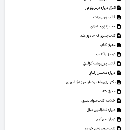
اندکی درباره درس‌پژوهی
قالب پاورپوینت
همه زائران سلطان
کتاب پسری که جادویی شد
معرفی کتاب
دوستی با کتاب
قالب پاورپوینت گرافیکی
درباره محسن رضایی
تکنولوژی و اهمیت آن در زندگی امروزی
معرفی کتاب
خلاصه کتاب سواد بصری
درباره فخرالدین عراقی
درباره امیر کبیر
کتاب پیوند زخم خورده