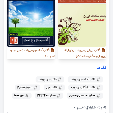
قالب زیبای پاورپوینت برای ارائه
قالب آماده پاورپوینت (سری جدید
پروپوزال و دفاع رساله دکترا
شماره 2 )
تگ‌ها
قالب آماده پاورپوینت
قالب پاور پوینت
قالب رایگان پاورپوین
قالب ppt
PowerPoint
free ppt
PPT Template
powerpoint template
نام و نام خانوادگی (اختیاری)