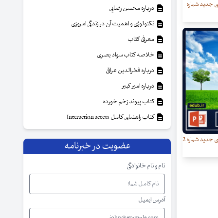
ی جدید شماره
درباره محسن رضایی
تکنولوژی و اهمیت آن در زندگی امروزی
معرفی کتاب
خلاصه کتاب سواد بصری
درباره فخرالدین عراقی
درباره امیر کبیر
کتاب پیوند زخم خورده
کتاب راهنمای کامل Interaction access
قالب آماده پاورپوینت (سری جدید شماره 2
عضویت در خبرنامه
نام و نام خانوادگی
آدرس ایمیل