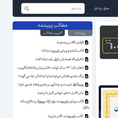
معرفی نرم افزار
مطالب پربیننده
پربیننده
آخرین مطالب
قوانین کلاس و مدرسه
قالب آماده و زیبای پاورپوینت(15)
۵ فیلم که همه زنان ایرانی باید تماشا کنند
شعار سال ۱۴۰۱ «سال تولید، دانش‌بنیان و اشتغال‌آفرین»
رنگ چشم هایتان درباره شما و اجدادتان چه می گوید؟
پورنوگرافی چیست و چه اثری بر مغز و رابطه جنسی دارد؟
متن کامل دعای جوشن کبیر با ترجمه
قالب زیبای پاورپوینت برای ارائه پروپوزال و دفاع رساله
دکترا
قالب پاورپوینت کادر دار زیبا