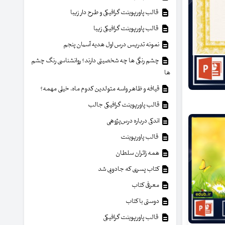
قالب پاورپوینت گرافیکی و طرح دار زیبا
قالب پاورپوینت گرافیکی زیبا
نمونه تدریس درس اول هدیه آسمان پنجم
چشم رنگی ها چه شخصیتی دارند؟ روانشناسی رنگ چشم
ها
قیافه و ظاهر واسه متولدین کدوم ماه، خیلی مهمه؟
قالب پاورپوینت گرافیکی جالب
اندکی درباره درس‌پژوهی
قالب پاورپوینت
همه زائران سلطان
کتاب پسری که جادویی شد
معرفی کتاب
دوستی با کتاب
قالب پاورپوینت گرافیکی