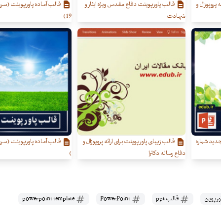
 پروپوزال و
قالب پاورپوینت دفاع مقدس ویژه ایثار و
قالب آماده پاورپوینت (سر
شهادت
19)
دید شماره
قالب زیبای پاورپوینت برای ارائه پروپوزال و
دفاع رساله دکترا
)
ورپوین
قالب ppt
PowerPoint
powerpoint template