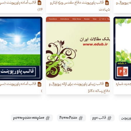
 پروپوزال و
قالب پاورپوینت دفاع مقدس ویژه ایثار و
قالب آماده پاورپوینت (سر
شهادت
19)
دید شماره
قالب زیبای پاورپوینت برای ارائه پروپوزال و
دفاع رساله دکترا
)
ورپوین
قالب ppt
PowerPoint
powerpoint template