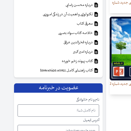
ی جدید شماره
درباره محسن رضایی
تکنولوژی و اهمیت آن در زندگی امروزی
معرفی کتاب
خلاصه کتاب سواد بصری
درباره فخرالدین عراقی
درباره امیر کبیر
کتاب پیوند زخم خورده
کتاب راهنمای کامل Interaction access
قالب آماده پاورپوینت (سری جدید شماره 2
عضویت در خبرنامه
نام و نام خانوادگی
آدرس ایمیل