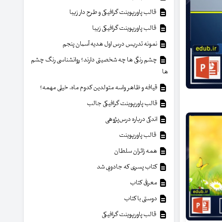
قالب پاورپوینت گرافیکی و طرح دار زیبا
قالب پاورپوینت گرافیکی زیبا
نمونه تدریس درس اول هدیه آسمان پنجم
چشم رنگی ها چه شخصیتی دارند؟ روانشناسی رنگ چشم
ها
قیافه و ظاهر واسه متولدین کدوم ماه، خیلی مهمه؟
قالب پاورپوینت گرافیکی جالب
اندکی درباره درس‌پژوهی
قالب پاورپوینت
همه زائران سلطان
کتاب پسری که جادویی شد
معرفی کتاب
دوستی با کتاب
قالب پاورپوینت گرافیکی