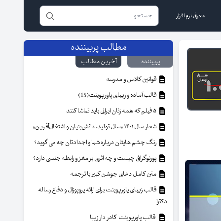
معرفی نرم افزار
مطالب پربیننده
پربیننده
آخرین مطالب
قوانین کلاس و مدرسه
قالب آماده و زیبای پاورپوینت(15)
۵ فیلم که همه زنان ایرانی باید تماشا کنند
شعار سال ۱۴۰۱ «سال تولید، دانش‌بنیان و اشتغال‌آفرین»
رنگ چشم هایتان درباره شما و اجدادتان چه می گوید؟
پورنوگرافی چیست و چه اثری بر مغز و رابطه جنسی دارد؟
متن کامل دعای جوشن کبیر با ترجمه
قالب زیبای پاورپوینت برای ارائه پروپوزال و دفاع رساله
دکترا
قالب پاورپوینت کادر دار زیبا