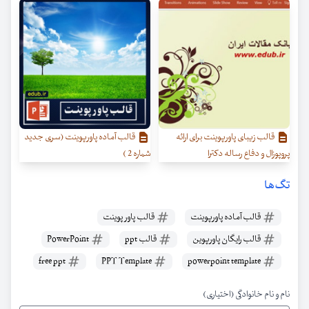
قالب زیبای پاورپوینت برای ارائه
قالب آماده پاورپوینت (سری جدید
پروپوزال و دفاع رساله دکترا
شماره 2 )
تگ‌ها
قالب آماده پاورپوینت
قالب پاور پوینت
قالب رایگان پاورپوین
قالب ppt
PowerPoint
free ppt
PPT Template
powerpoint template
نام و نام خانوادگی (اختیاری)