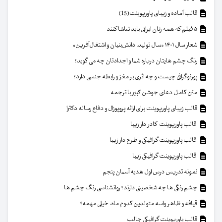
قالب آماده و زیبای پاورپوینت(15)
۵ فیلم که همه زنان ایرانی باید تماشا کنند
شعار سال ۱۴۰۱ «سال تولید، دانش‌بنیان و اشتغال‌آفرین»
رنگ چشم هایتان درباره شما و اجدادتان چه می گوید؟
پورنوگرافی چیست و چه اثری بر مغز و رابطه جنسی دارد؟
متن کامل دعای جوشن کبیر با ترجمه
قالب زیبای پاورپوینت برای ارائه پروپوزال و دفاع رساله دکترا
قالب پاورپوینت کادر دار زیبا
قالب پاورپوینت گرافیکی و طرح دار زیبا
قالب پاورپوینت گرافیکی زیبا
نمونه تدریس درس اول هدیه آسمان پنجم
چشم رنگی ها چه شخصیتی دارند؟ روانشناسی رنگ چشم ها
قیافه و ظاهر واسه متولدین کدوم ماه، خیلی مهمه؟
قالب پاورپوینت گرافیکی جالب