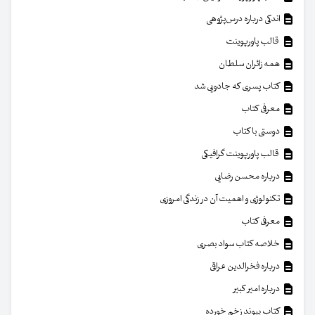
اندکی درباره درس‌پژوهی
قالب پاورپوینت
همه زائران سلطان
کتاب پسری که جادویی شد
معرفی کتاب
دوستی با کتاب
قالب پاورپوینت گرافیکی
درباره محسن رضایی
تکنولوژی و اهمیت آن در زندگی امروزی
معرفی کتاب
خلاصه کتاب سواد بصری
درباره فخرالدین عراقی
درباره امیر کبیر
کتاب پیوند زخم خورده