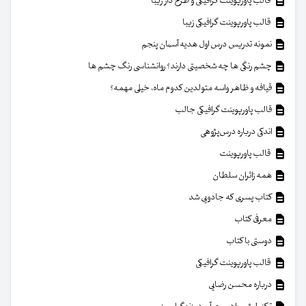
قالب پاورپوینت گرافیکی و طرح دار زیبا
قالب پاورپوینت گرافیکی زیبا
نمونه تدریس درس اول هدیه آسمان پنجم
چشم رنگی ها چه شخصیتی دارند؟ روانشناسی رنگ چشم ها
قیافه و ظاهر واسه متولدین کدوم ماه، خیلی مهمه؟
قالب پاورپوینت گرافیکی جالب
اندکی درباره درس‌پژوهی
قالب پاورپوینت
همه زائران سلطان
کتاب پسری که جادویی شد
معرفی کتاب
دوستی با کتاب
قالب پاورپوینت گرافیکی
درباره محسن رضایی