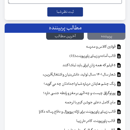
مطالب پربیننده
پربیننده
آخرین مطالب
قوانین کلاس و مدرسه
قالب آماده و زیبای پاورپوینت(15)
۵ فیلم که همه زنان ایرانی باید تماشا کنند
شعار سال ۱۴۰۱ «سال تولید، دانش‌بنیان و اشتغال‌آفرین»
رنگ چشم هایتان درباره شما و اجدادتان چه می گوید؟
پورنوگرافی چیست و چه اثری بر مغز و رابطه جنسی دارد؟
متن کامل دعای جوشن کبیر با ترجمه
قالب زیبای پاورپوینت برای ارائه پروپوزال و دفاع رساله دکترا
قالب پاورپوینت کادر دار زیبا