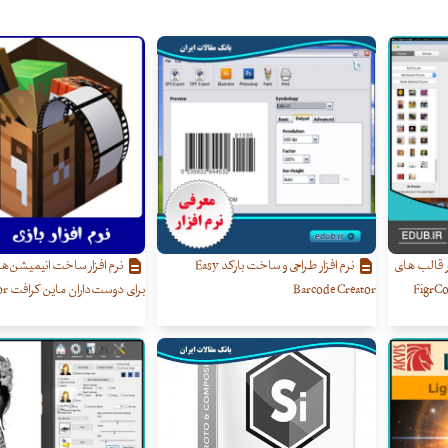
ر قالب های
نرم افزار طراحی و ساخت بارکد Easy
نرم افزار ساخت انیمیشن‌ه
لی و عددی FigrCollage
Barcode Creator
برای دوست‌داران ماین کرافت Mine-Imator