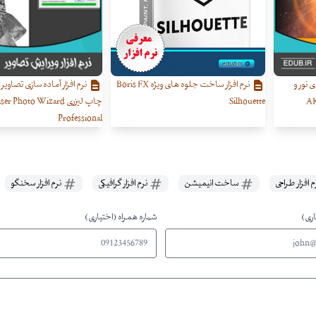
 نور و
نرم افزار ساخت جلوه های ویژه Boris FX
نرم افزار آماده سازی تصاویر 
Silhouette
چاپ لیزری ser Photo Wizard
Professional
 افزار طراحی
ساخت انیمیشن
نرم افزار گرافیکی
نرم افزار سخنگو
اری)
شماره همراه (اختیاری)