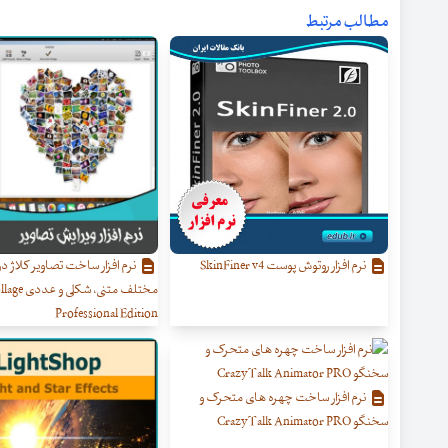
مطالب مرتبط
نرم افزار روتوش پوست SkinFiner v4
نرم افزار ساخت تصاویر کلاژ د
مختلف متنی، شک
Professional Edition
نرم افزار ساخت چهره های متحرک و
سخنگو CrazyTalk Animator PRO