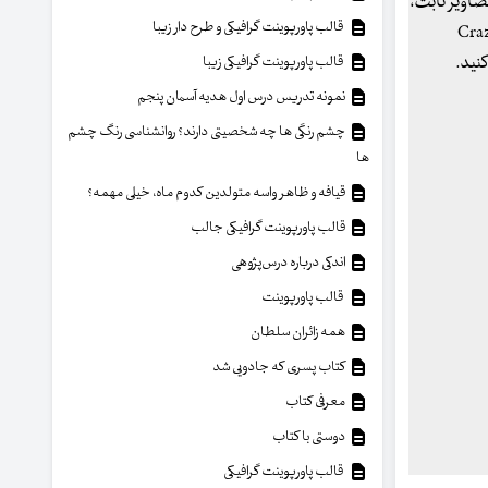
صاویر ثابت،
قالب پاورپوینت گرافیکی و طرح دار زیبا
ب و دهن) یک شخصت سخن گو را داشته باشند. با CrazyTalk
قالب پاورپوینت گرافیکی زیبا
نمونه تدریس درس اول هدیه آسمان پنجم
چشم رنگی ها چه شخصیتی دارند؟ روانشناسی رنگ چشم
ها
قیافه و ظاهر واسه متولدین کدوم ماه، خیلی مهمه؟
قالب پاورپوینت گرافیکی جالب
اندکی درباره درس‌پژوهی
قالب پاورپوینت
همه زائران سلطان
کتاب پسری که جادویی شد
معرفی کتاب
دوستی با کتاب
قالب پاورپوینت گرافیکی