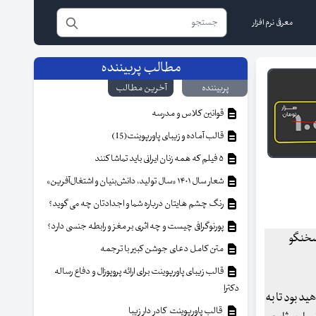
معرفی نرم افزار
مطالب پربیننده
پربیننده
آخرین مطالب
قوانین کلاس و مدرسه
قالب آماده و زیبای پاورپوینت(15)
۵ فیلم که همه زنان ایرانی باید تماشا کنند
شعار سال ۱۴۰۱ «سال تولید، دانش‌بنیان و اشتغال‌آفرین»
رنگ چشم هایتان درباره شما و اجدادتان چه می گوید؟
پورنوگرافی چیست و چه اثری بر مغز و رابطه جنسی دارد؟
متن کامل دعای جوشن کبیر با ترجمه
قالب زیبای پاورپوینت برای ارائه پروپوزال و دفاع رساله
دکترا
خواهید بود تا به
قالب پاورپوینت کادر دار زیبا