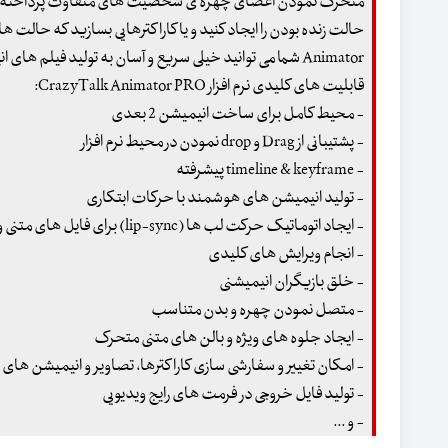
متحرک نمودن اعضای چهره ی شخصیت های متفاوت پرداخته و حتی ب
Animator شما می توانید خیلی سریع و آسان به تولید فیلم های انیمیشن 2 بعدی بپردازید و از فاکتورهای جالبی که در نرم افزار قرار دارد نیز استفاده کنید.
قابلیت های کلیدی نرم افزار CrazyTalk Animator PRO:
- محیط کامل برای ساخت انیمیشن 2 بعدی
- پشتیبانی از Drag و drop نمودن در محیط نرم افزار
- timeline & keyframe پیشرفته
- تولید انیمیشن های هوشمند با حرکات ابتکاری
- ایجاد اتوماتیک حرکت لب ها (lip-sync) برای فایل های متنی و صوتی
- انجام ویرایش های کلیدی
- خلق بازیگران انیمیشنی
- متصل نمودن چهره و بدن متناسب
- ایجاد جلوه های ویژه و بالن های متنی متحرک
- امکان تغییر و سفارشی سازی کاراکترها، تصاویر و انیمیشن های مو
- تولید فایل خروجی در فرمت های رایج ویدیویی
- و ...