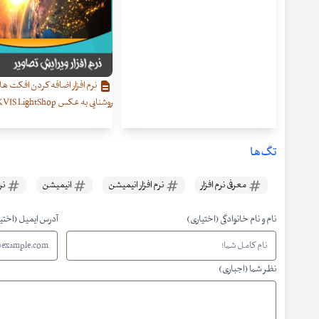
نرم افزار اضافه کردن افکت های
روشنایی به عکس AKVIS LightShop
تگ‌ها
معرفی نرم افزار
نرم افزار انیمیشن
انیمیشن
نرم
نام و نام خانوادگی (اختیاری)
آدرس ایمیل (اختی
نظر شما (اجباری)