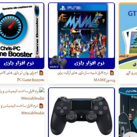
یر و کپی
نرم افزار شبیه ساز بازی های آرکید برای
ویندوز MAME
PC Game Booster
نرم افزار ساخت انیمیشن و
MessiahStudio