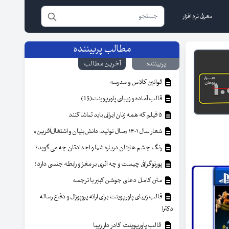
معرفی نرم افزار
مطالب پربیننده
پربیننده
آخرین مطالب
قوانین کلاس و مدرسه
قالب آماده و زیبای پاورپوینت(15)
۵ فیلم که همه زنان ایرانی باید تماشا کنند
شعار سال ۱۴۰۱ «سال تولید، دانش‌بنیان و اشتغال‌آفرین»
رنگ چشم هایتان درباره شما و اجدادتان چه می گوید؟
پورنوگرافی چیست و چه اثری بر مغز و رابطه جنسی دارد؟
متن کامل دعای جوشن کبیر با ترجمه
قالب زیبای پاورپوینت برای ارائه پروپوزال و دفاع رساله
دکترا
قالب پاورپوینت کادر دار زیبا