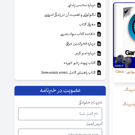
درباره محسن رضایی
تکنولوژی و اهمیت آن در زندگی امروزی
معرفی کتاب
خلاصه کتاب سواد بصری
درباره فخرالدین عراقی
درباره امیر کبیر
کتاب پیوند زخم خورده
اجرای روان تر بازی های کامپیوتری Chris-
کتاب راهنمای کامل Interaction access
عضویت در خبرنامه
نام و نام خانوادگی
 رندرینگ
آدرس ایمیل