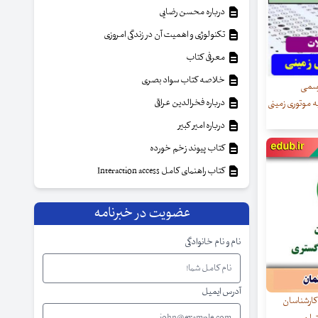
درباره محسن رضایی
تکنولوژی و اهمیت آن در زندگی امروزی
معرفی کتاب
خلاصه کتاب سواد بصری
رسمی
درباره فخرالدین عراقی
ه موتوری زمینی
درباره امیر کبیر
کتاب پیوند زخم خورده
کتاب راهنمای کامل Interaction access
عضویت در خبرنامه
نام و نام خانوادگی
آدرس ایمیل
کارشناسان