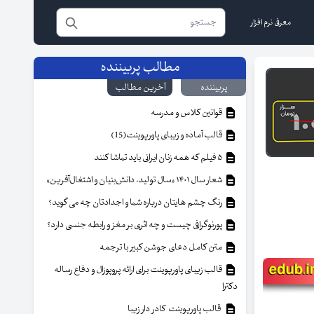
معرفی نرم افزار
مطالب پربیننده
پربیننده
آخرین مطالب
قوانین کلاس و مدرسه
قالب آماده و زیبای پاورپوینت(15)
۵ فیلم که همه زنان ایرانی باید تماشا کنند
شعار سال ۱۴۰۱ «سال تولید، دانش‌بنیان و اشتغال‌آفرین»
رنگ چشم هایتان درباره شما و اجدادتان چه می گوید؟
پورنوگرافی چیست و چه اثری بر مغز و رابطه جنسی دارد؟
متن کامل دعای جوشن کبیر با ترجمه
قالب زیبای پاورپوینت برای ارائه پروپوزال و دفاع رساله
دکترا
قالب پاورپوینت کادر دار زیبا