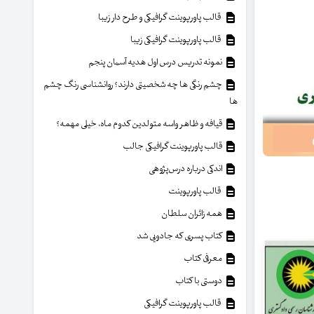
قالب پاورپوینت گرافیکی و طرح دار زیبا
قالب پاورپوینت گرافیکی زیبا
نمونه تدریس درس اول هدیه آسمان پنجم
چشم رنگی ها چه شخصیتی دارند؟ روانشناسی رنگ چشم
ها
قیافه و ظاهر واسه متولدین کدوم ماه، خیلی مهمه؟
قالب پاورپوینت گرافیکی جالب
اندکی درباره درس‌پژوهی
قالب پاورپوینت
همه زائران سلطان
کتاب پسری که جادویی شد
معرفی کتاب
دوستی با کتاب
قالب پاورپوینت گرافیکی