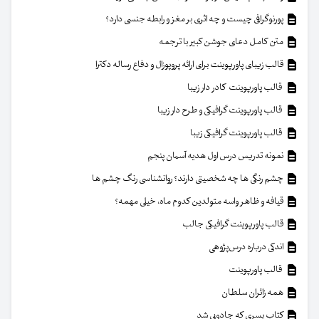
پورنوگرافی چیست و چه اثری بر مغز و رابطه جنسی دارد؟
متن کامل دعای جوشن کبیر با ترجمه
قالب زیبای پاورپوینت برای ارائه پروپوزال و دفاع رساله دکترا
قالب پاورپوینت کادر دار زیبا
قالب پاورپوینت گرافیکی و طرح دار زیبا
قالب پاورپوینت گرافیکی زیبا
نمونه تدریس درس اول هدیه آسمان پنجم
چشم رنگی ها چه شخصیتی دارند؟ روانشناسی رنگ چشم ها
قیافه و ظاهر واسه متولدین کدوم ماه، خیلی مهمه؟
قالب پاورپوینت گرافیکی جالب
اندکی درباره درس‌پژوهی
قالب پاورپوینت
همه زائران سلطان
کتاب پسری که جادویی شد