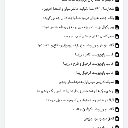
شعار سال ۱۴۰۱ «سال تولید، دانش‌بنیان و اشتغال‌آفرین»
رنگ چشم هایتان درباره شما و اجدادتان چه می گوید؟
پورنوگرافی چیست و چه اثری بر مغز و رابطه جنسی دارد؟
متن کامل دعای جوشن کبیر با ترجمه
قالب زیبای پاورپوینت برای ارائه پروپوزال و دفاع رساله دکترا
قالب پاورپوینت کادر دار زیبا
قالب پاورپوینت گرافیکی و طرح دار زیبا
قالب پاورپوینت گرافیکی زیبا
نمونه تدریس درس اول هدیه آسمان پنجم
چشم رنگی ها چه شخصیتی دارند؟ روانشناسی رنگ چشم ها
قیافه و ظاهر واسه متولدین کدوم ماه، خیلی مهمه؟
قالب پاورپوینت گرافیکی جالب
اندکی درباره درس‌پژوهی
قالب پاورپوینت