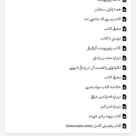
همه زائران سلطان
کتاب پسری که جادویی شد
معرفی کتاب
دوستی با کتاب
قالب پاورپوینت گرافیکی
درباره محسن رضایی
تکنولوژی و اهمیت آن در زندگی امروزی
معرفی کتاب
خلاصه کتاب سواد بصری
درباره فخرالدین عراقی
درباره امیر کبیر
کتاب پیوند زخم خورده
کتاب راهنمای کامل Interaction access