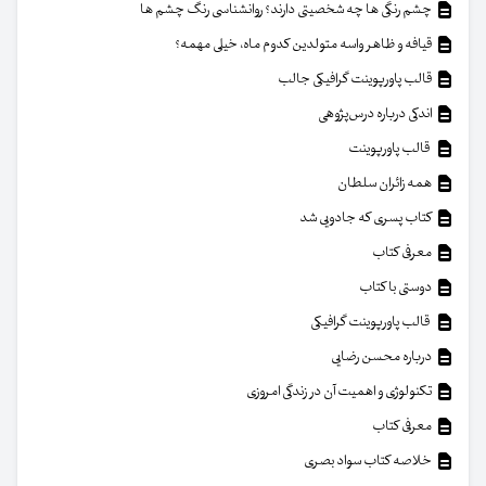
چشم رنگی ها چه شخصیتی دارند؟ روانشناسی رنگ چشم ها
قیافه و ظاهر واسه متولدین کدوم ماه، خیلی مهمه؟
قالب پاورپوینت گرافیکی جالب
اندکی درباره درس‌پژوهی
قالب پاورپوینت
همه زائران سلطان
کتاب پسری که جادویی شد
معرفی کتاب
دوستی با کتاب
قالب پاورپوینت گرافیکی
درباره محسن رضایی
تکنولوژی و اهمیت آن در زندگی امروزی
معرفی کتاب
خلاصه کتاب سواد بصری