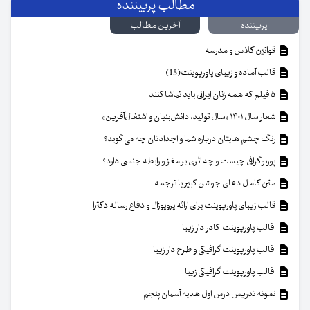
مطالب پربیننده
پربیننده
آخرین مطالب
قوانین کلاس و مدرسه
قالب آماده و زیبای پاورپوینت(15)
۵ فیلم که همه زنان ایرانی باید تماشا کنند
شعار سال ۱۴۰۱ «سال تولید، دانش‌بنیان و اشتغال‌آفرین»
رنگ چشم هایتان درباره شما و اجدادتان چه می گوید؟
پورنوگرافی چیست و چه اثری بر مغز و رابطه جنسی دارد؟
متن کامل دعای جوشن کبیر با ترجمه
قالب زیبای پاورپوینت برای ارائه پروپوزال و دفاع رساله دکترا
قالب پاورپوینت کادر دار زیبا
قالب پاورپوینت گرافیکی و طرح دار زیبا
قالب پاورپوینت گرافیکی زیبا
نمونه تدریس درس اول هدیه آسمان پنجم