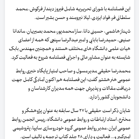
این فصلنامه با شورای تحریریه شامل فیروز دیندار فرکوش، محمد
سلطانی فر، فواد ایزدی، لیلا نیرومند و حسن بشیر است.
شهناز هاشمی، حسینی دانا، سارا محمدپور، محمد بصیریان، ماندانا
صنیعی، حمیدرضا بابایی و امیر عبدالرضا سپنجی که همه از اعضای
هیات علمی دانشگاه های مختلف هستند و همچنین مهندس بابک
شایسته به عنوان مشاور عالی و اجرایی فصلنامه شروع به فعالیت کرد.
محمدرضا حقیقی مدیر مسول و صاحب امتیاز پایگاه خبری روابط
عمومی هنر هشتم گفت؛ این فصلنامه هم اکنون آمادگی کامل جهت
دریافت مقالات و پذیرش جهت همه مدیران کارشناسان و
دانشجویان کشور را دارد.
شایان ذکر است حقیقی با ۲۷ سال سابقه به عنوان پژوهشگر و
مخترع، استاد ارتباطات و روابط عمومی دانشگاه، رییس انجمن روابط
عمومی ایران، مدیر روابط عمومی گروه خودروسازی سایپا، پتروشیمی
امیرکبیر و... فعالیت و دارای ۲۸ جلد کتاب ترجمه و تالیف است.