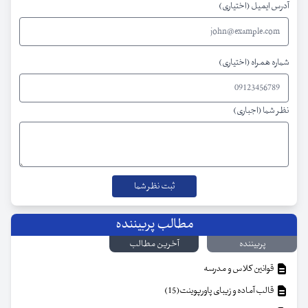
آدرس ایمیل (اختیاری)
شماره همراه (اختیاری)
نظر شما (اجباری)
مطالب پربیننده
پربیننده
آخرین مطالب
قوانین کلاس و مدرسه
قالب آماده و زیبای پاورپوینت(15)