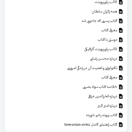
قالب پاورپوینت
همه زائران سلطان
کتاب پسری که جادویی شد
معرفی کتاب
دوستی با کتاب
قالب پاورپوینت گرافیکی
درباره محسن رضایی
تکنولوژی و اهمیت آن در زندگی امروزی
معرفی کتاب
خلاصه کتاب سواد بصری
درباره فخرالدین عراقی
درباره امیر کبیر
کتاب پیوند زخم خورده
کتاب راهنمای کامل Interaction access