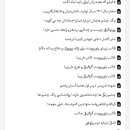
۵ فیلم که همه زنان ایرانی باید تماشا کنند
شعار سال ۱۴۰۱ «سال تولید، دانش‌بنیان و اشتغال‌آفرین»
رنگ چشم هایتان درباره شما و اجدادتان چه می گوید؟
پورنوگرافی چیست و چه اثری بر مغز و رابطه جنسی دارد؟
متن کامل دعای جوشن کبیر با ترجمه
قالب زیبای پاورپوینت برای ارائه پروپوزال و دفاع رساله دکترا
قالب پاورپوینت کادر دار زیبا
قالب پاورپوینت گرافیکی و طرح دار زیبا
قالب پاورپوینت گرافیکی زیبا
نمونه تدریس درس اول هدیه آسمان پنجم
چشم رنگی ها چه شخصیتی دارند؟ روانشناسی رنگ چشم ها
قیافه و ظاهر واسه متولدین کدوم ماه، خیلی مهمه؟
قالب پاورپوینت گرافیکی جالب
اندکی درباره درس‌پژوهی