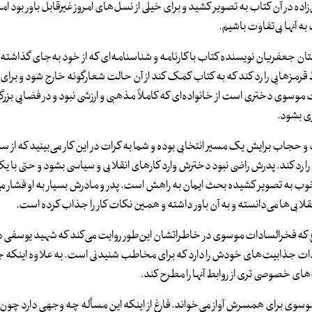
اده در آن کتاب به تصویر کشید و برای خیلی از نسل‌های امروز غیرقابل باور بود ام
ه آنها بی‌تفاوت باشیم.
ان جعفریان نویسنده کتاب با کارنامه و شناسنامه‌ای که از خود به‌جای گذاشته
قرمزهایی را رد کند که به کتاب کمک کند از آن حالت شعارگونه خارج شود و بر
ت موسوی دختری است از خانواده‌ای که کاملاً مذهبی و ارزشی نبود و در فضایی بز
ری بشود.
ب و حجاب برایش یک مسیر انتخابی بوده و شما به کرات در این کار می‌بینید که از 
را رد کند. پدرش راضی نبود دخترش وارد کارهای انقلابی و سیاسی بشود و حتی با 
 به تصویر کشیده بحث ایمان به راهش است. پدر و مادرش بسیار به او فشار می‌
قلابی‌ها می‌دانسته و به آن باور داشته و همین نکات کار را جذاب کرده است.
ع که فخرالسادات موسوی در خاطراتشان این‌طور روایت می‌کند که شهید یوسفی د
ادات جذابیت‌های خودش را دارد که برای مخاطب شنیدنی است. به علاوه اینکه 
‌های خصوصی تری از روابط آنها را مطرح کند.
موسوی برای همسرش آواز می‌خواند. فارغ از اینکه این مسأله چه وجهی دارد چون 