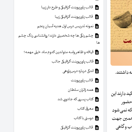
قالب پاورپوینت گرافیکی و طرح دار زیبا
قالب پاورپوینت گرافیکی زیبا
نمونه تدریس درس اول هدیه آسمان پنجم
چشم رنگی ها چه شخصیتی دارند؟ روانشناسی رنگ چشم
ها
قیافه و ظاهر واسه متولدین کدوم ماه، خیلی مهمه؟
قالب پاورپوینت گرافیکی جالب
اندکی درباره درس‌پژوهی
ه داشتند.
قالب پاورپوینت
همه زائران سلطان
کید دارند این
کتاب پسری که جادویی شد
 حضور
معرفی کتاب
که نمی‌شود
به‌همین جهت
دوستی با کتاب
اب و گاهی
قالب پاورپوینت گرافیکی