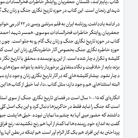
کتاب «پاییز آمد» گلستان جعفریان روایتگر خاطرات فخرالسادات م
شهدای زنجان است. این کتاب در حوزه تاریخ نگاری جنگ و زنان یک گا
در ادامه یادداشت روزنامه ایر
جعفریان روایتگر خاطرات فخرالسادات موسوی، همسر شهید احمد ی
کتاب در حوزه تاریخ نگاری جنگ و زنان یک گام رو به‌جلو است. چون 
حوزه خاطره نگاری جنگ بخصوص آثار خاطره‌نگاری زنان این است که ای
کلیشه و تکرار دچار شده است. از این‌رو نویسنده، محقق یا تاریخ نگار
بزند باید از خلاقیت و نگاه متفاوتی برخوردار باشد یا بتواند سوژه‌های م
دچار نشود. بیشتر کلیشه‌هایی که در آثار تاریخ نگاری زنان وجود دارد 
البته استثناهایی هم وجود دارد؛ مثل کتاب «دا» اما خیلی از کتاب‌ها این 
انگاره‌ای که ۱۵- ۱۰ سال است در فضای تاریخ نگاری جنگ ا
است که جنگ را نباید فقط در خاکریزها دنبال کرد و این یک اصل کلی 
داشتند که حضور عینی آنها به چشم ما نمایان نبوده، خیلی‌ها پشت جب
گفت به اندازه خود رزمنده‌ها اما کمتر از آنها هم رنج نکشیدند؛ رنج ف
پرداختن به این افراد هم یک کار الزام آور است هم اینکه در بطن آنها 