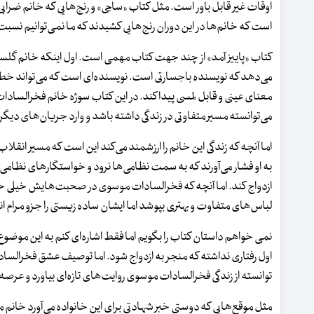
اوقات غیر قابل باور است. مثل کتاب «ساجی» و رنج‌هایی که خانم ضرابی‌ز
است که خانم‌ها در این دوران رنج‌هایی کشیدند که ما نمی‌توانیم نسبت ب
کتاب «پاییز آمد» از چند جهت کتاب مهمی است. اول اینکه خانم گلست
می‌دهد که نویسنده باجسارتی است. نویسنده‌ای است که می‌تواند خط 
معنای عینی و قابل لمسی پیدا کند. در این کتاب سوژه خانم فخرالسادا
می‌توانسته مسیر متفاوتی در زندگی داشته باشد و وارد جریان‌های دیگ
اما آنچه که زندگی این خانم را ارزشمند می‌کند این است که مسیر انقلا
به او فشار می‌آورند که به سمت نظامی‌ها نرود و خواستگارهای نظامی 
ازدواج کند. اما آنچه که فخرالسادات موسوی در صحبت‌هایش خیلی خوب
لباس‌های متفاوت و بهتری بپوشد اما ایشان ساده زیستی را جزو مرام ان
نمی خواهم داستان کتاب را بگویم اما فقط اشاره‌ای کنم به این موضو
اول رفتاری نداشته که منجر به ازدواج شود. اما توصیف عشق فخرالس
توانسته از زندگی فخرالسادات موسوی روایت‌های تازه‌ای بیاورد و عرصه
مثل موقع‌هایی که دوستی خبر شهادتی برای این خانواده می‌آورد خانم 