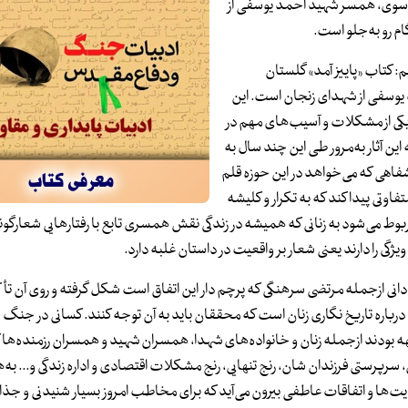
وسوی، همسر شهید احمد یوسفی از
م رو به‌جلو است.
ان به قلم مرتضی ویسی در ۲۳ آذر می‌خوانیم: کتاب «پاییز آمد» گلستان
وسفی از شهدای زنجان است. این
یکی از مشکلات و آسیب‌های مهم در
ن آثار به‌مرور طی این چند سال به
 شفاهی که می‌خواهد در این حوزه قلم
تفاوتی پیدا کند که به تکرار و کلیشه
مربوط می‌شود به زنانی که همیشه در زندگی نقش همسری تابع با رفتارهایی شعارگون
ویژگی را دارند یعنی شعار بر واقعیت در داستان غلبه دارد.
ز سوی استادانی ازجمله مرتضی سرهنگی که پرچم دار این اتفاق است شکل گرفته و روی آن تأ
درباره تاریخ نگاری زنان است که محققان باید به آن توجه کنند. کسانی در جنگ
هه بودند ازجمله زنان و خانواده‌های شهدا، همسران شهید و همسران رزمنده‌ها 
راق، سرپرستی فرزندان شان، رنج تنهایی، رنج مشکلات اقتصادی و اداره زندگی و... 
روایت‌ها و اتفاقات عاطفی بیرون می‌آید که برای مخاطب امروز بسیار شنیدنی و جذ