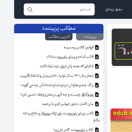
معرفی نرم افزار
مطالب پربیننده
پربیننده
آخرین مطالب
قوانین کلاس و مدرسه
قالب آماده و زیبای پاورپوینت(15)
۵ فیلم که همه زنان ایرانی باید تماشا کنند
شعار سال ۱۴۰۱ «سال تولید، دانش‌بنیان و اشتغال‌آفرین»
رنگ چشم هایتان درباره شما و اجدادتان چه می گوید؟
پورنوگرافی چیست و چه اثری بر مغز و رابطه جنسی دارد؟
متن کامل دعای جوشن کبیر با ترجمه
قالب زیبای پاورپوینت برای ارائه پروپوزال و دفاع رساله
دکترا
قالب پاورپوینت کادر دار زیبا