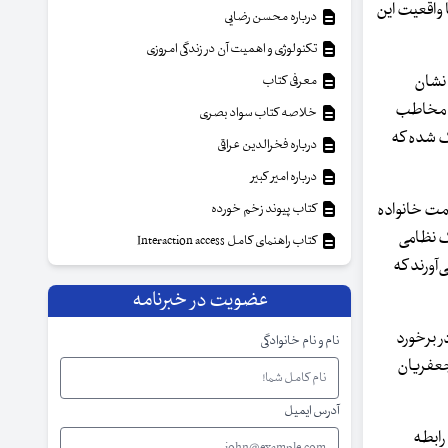
ا واقعیت این
درباره محسن رضایی
تکنولوژی و اهمیت آن در زندگی امروزی
 نشان
معرفی کتاب
ای مخاطب
خلاصه کتاب سواد بصری
رگ شده که
درباره فخرالدین عراقی
درباره امیر کبیر
سمت خانواده
کتاب پیوند زخم خورده
یک نظامی
کتاب راهنمای کامل Interaction access
آورند که
عضویت در خبرنامه
ر برخورد
نام و نام خانوادگی
جعفریان
آدرس ایمیل
رابطه