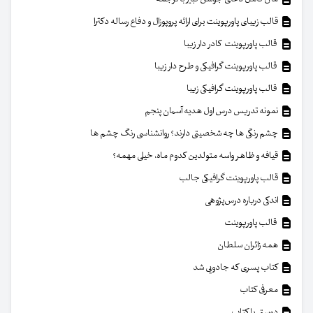
قالب زیبای پاورپوینت برای ارائه پروپوزال و دفاع رساله دکترا
قالب پاورپوینت کادر دار زیبا
قالب پاورپوینت گرافیکی و طرح دار زیبا
قالب پاورپوینت گرافیکی زیبا
نمونه تدریس درس اول هدیه آسمان پنجم
چشم رنگی ها چه شخصیتی دارند؟ روانشناسی رنگ چشم ها
قیافه و ظاهر واسه متولدین کدوم ماه، خیلی مهمه؟
قالب پاورپوینت گرافیکی جالب
اندکی درباره درس‌پژوهی
قالب پاورپوینت
همه زائران سلطان
کتاب پسری که جادویی شد
معرفی کتاب
دوستی با کتاب