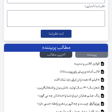
نظر شما (اجباری)
مطالب پربیننده
پربیننده
آخرین مطالب
قوانین کلاس و مدرسه
قالب آماده و زیبای پاورپوینت(15)
۵ فیلم که همه زنان ایرانی باید تماشا کنند
شعار سال ۱۴۰۱ «سال تولید، دانش‌بنیان و اشتغال‌آفرین»
رنگ چشم هایتان درباره شما و اجدادتان چه می گوید؟
پورنوگرافی چیست و چه اثری بر مغز و رابطه جنسی دارد؟
متن کامل دعای جوشن کبیر با ترجمه