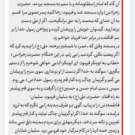
آن گاه که امام را مظلومانه و با ستم به مسجد بردند، حضرت
زهرا(س) وارد مسجد شد و فرمود: رها کنید پسر عموی مرا. قسم
به آن خدایی که محمد را به حق برانگیخت، اگر از علی دست
برندارید، گیسوان خویش را پریشان کرده و پیراهن رسول خدا را بر
سر افکنده در برابر خدا فریاد خواهم زد.
در مسجد وقتی که «عمر» با شمشیر برهنه، علی(ع) را تهدید کرد که
اگر بیعت نکنی، گردنت را می زنم، در این هنگام حضرت زهرا(س)
خطاب به ابوبکر فرمود: ای ابوبکر! آیا می خواهی شوهرم را از دستم
بگیری؟ سوگند به خدا اگر دست از او برنداری، موی سرم را پریشان
می کنم و گریبان چاک زده کنار قبر پدرم، رسول خدا(ص)، می روم.
سپس دست امام حسن و حسین(ع) را گرفت و به سوی قبر پیامبر
به راه افتاد. حضرت علی(ع) به سلمان فرمود: سلمان!
فاطمه(س) را دریاب، گویی دو طرف مدینه را می نگرم که به لرزه
درآمده، سوگند به خدا، اگر او گریبان چاک نماید و کنار قبر پیامبر
نفرین و ناله سر دهد، دیگر مهلتی برای مردم مدینه باقی نمی ماند
و زمین همه آنها را در کام مرگبار خود فرو می برد. سلمان شتابان