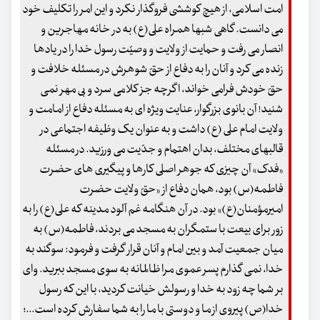
امت اسلامی، از هیچ کوششی فروگذار نکرد و این امر را تکلیف خود
می دانست. گاهی شبها همراه علی(ع) به در خانه مهاجرین و
انصار می رفت و حمایت از ولایت و وصیّت رسول خدا را در یادها
زنده می کرد و آنان را به دفاع از حقّ شوهرش در مسئله خلافت و
حقّ خودش فرامی خواند، اگرچه جز کلامی سرد و بی مهر نمی
شنید! آن بانوی بزرگوار، عنایت ویژه ای به مسئله دفاع از امامت و
ولایت امام علی (ع) داشت و به عنوان یک وظیفه اجتماعی در
قالبهای مختلف، بدان اهتمام و جدّیت می ورزید. در مسئله
«فدک» آن چیزی که جوهر اصلی کارها و پیگیری های حضرت
فاطمه(س) بود، همان دفاع از «حقّ ولایت حضرت
امیرمؤمنان(ع)» بود. در آن هنگامه غم آلود مدینه که علی(ع) را به
زور برای بیعت با ستمگران به مسجد می بردند، فاطمه(س) به
میان جمعیت آمد و بین امام و آنان قرار گرفت و فرمود: سوگند به
خدا، نمی گذارم پسر عموی مرا ظالمانه به سوی مسجد ببرید. وای
بر شما چه زود به خدا و رسولش خیانت کردید، با این که رسول
خدا(ص) پیروی از ما و دوستی با ما را به شما سفارش کرده است...؛