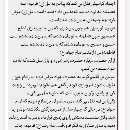
اجداد گرامیش نقل می کند که پیامبر به علی(ع) فرمود: سه
فضیلت به تو داده شد که به من داده نشده است. علی(ع) عرض
کرد: چه چیزهایی به من داده شده است؟
فرمود: تو پدرزنی همچون من داری، که من چنین پدرزنی ندارم،
همسری چون فاطمه به تو داده شده، که به من داده نشده است،
حسن و حسین به تو داده شده، که به من داده نشده است.
فاطمه(س) از منظر امام جواد(ع)
از آن حضرت درباره حضرت زهرا(س) روایاتی نقل شده که به دو
مورد بسنده می کنیم.
موسی بن قاسم گوید به حضرت جواد عرض کردم: «در ایام حج از
طرف مادرت نیز زیارت کردم و گاهی هم نکردم؛ فرمود: آن را زیاد
کن؛ زیرا این برترین چیزی است که بدان عمل می کنی.»
زکریا بن آدم نقل می کند: «در محضر امام رضا(ع) بودم که امام
جواد(ع) در حالی که چهار سال از عمر مبارکش نگذشته بود، وارد
شد. وقتی نشست، دستش را روی زمین قرار داد و سر به آسمان بلند
نمود و مدتی طولانی به فکر فرو رفت. امام رضا(ع) فرمود: جانم