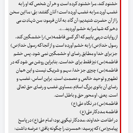
خشنود کند، مرا خشنود کرده است و هر آن شخص که او را به
غضب آورد مرا به غضب آورده است؟ آنان گفتند: بلی؛ ما این سخن
را از آن حضرت شنیدیم؛ آن گاه، به آنان فرمود: من شهادت می
دهم که شما مرا به خشم آوردید...».
از روایات درمی یابیم که اگر کسی فاطمه(س) را خشمگین کند،
رسول خدا(ص) را به خشم آورده است و از آنجا که رسول خدا(ص)
جز برای خدا و مطابق رضای او خشمگین نمی شود، پس خشم
فاطمه(س) نیز فقط برای خداست. بنابراین روشن می شود که در
فاطمه(س) چیزی جز خدا، سهم و شریک نیست و این همان
تطهیر و توحید خالص و عصمت است. براین اساس، غضب و
رضای آن بانوی بزرگ اسلام، مساوی غضب و رضای حق تعالی
است. یعنی، او محور حق و باطل است.
فاطمه(س) در نگاه علی(ع)
فاطمه مددکار علی(ع)
در اطاعت خداوند، مددکار نیکویی بود؛ امام علی(ع) در پاسخ
پیامبر(ص) که پرسید: همسرت را چگونه یافتی؟ عرضه داشت: