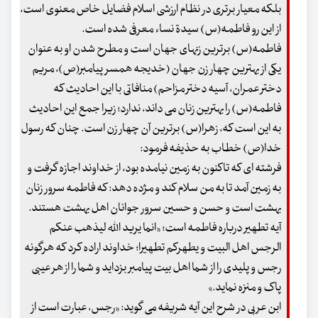
بلکه معیار برتری در نظام ارزشی اسلام فضایل خاص معنوی است،
از این رو فاطمه(س) سیدة نساء معرفی شده است.
فاطمه(س) برترین زنهای جهان است و مطرح شدن او به عنوان
یکی از بهترین چهار زن جهان (خدیجه همسر پیامبر(ص)، مریم
دختر عمران، آسیه دختر مزاحم) منافاتی با این احادیث که
فاطمه(س) را بهترین زنان می داند، ندارد؛ زیرا جمع این احادیث
به این است که، زهرا(س) برترین آن چهار زن است. چنان که رسول
خدا(ص) خطاب به حذیفه فرمود:
فرشته ای که تاکنون به زمین نیامده بود، از خداوند اجازه گرفت و
به زمین آمد تا به من سلام کند و مژده دهد: که فاطمه سرور زنان
بهشت است و حسن و حسین سرور جوانان اهل بهشت هستند.
آیه تطهیر درباره فاطمه است؛ «انما یرید الله لیذهب عنکم
الرجس اهل البیت و یطهرکم تطهیرا؛ خداوند اراده کرد که هرگونه
رجس و پلیدی را از شما اهل بیت پیامبر بزداید و شما را از هر عیبی
پاک و منزه نماید.»
ابن عربی در شرح این آیه شریفه می گوید: «رجس، عبارت است از