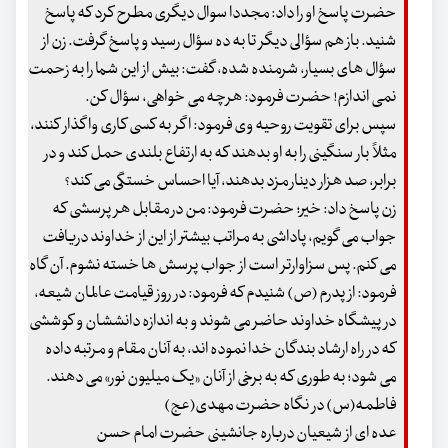
حضرت پاسخ او را داد: مجددا سوال دیگری مطرح کرد که پاسخ
شنید. باز هم سؤالی دیگر تا به ده سؤال رسید و پاسخ گرفت. زن از
سؤال های بسیار، شرمنده شده، گفت: بیش از این شما را به زحمت
نمی اندازم! حضرت فرمود: هرچه می خواهی، سؤال کن.
سپس برای تقویت روحیه وی فرمود: اگر به کسی کاری واگذار کنند،
مثلاً بار سنگینی را به او بدهند که به ارتفاع بلندی حمل کند و در
برابر، صد هزار دینار مزد بدهند، آیا احساس خستگی می کند؟
زن پاسخ داد: خیر؛ حضرت فرمود: من در مقابل هر پرسشی که
جواب می گویم، پاداشی به مراتب بیشتر از این از خداوند دریافت
می کنم. پس سزاوارتر است از جواب پرسش ها خسته نشوم. آن گاه
فرمود: از پدرم (ص) شنیدم که فرمود: در روز قیامت عالمان شیعه،
در پیشگاه خداوند حاضر می شوند و به اندازه دانششان و کوششی
که در راه ارشاد بندگان خدا نموده اند، به آنان مقام و مرتبه داده
می شود؛ به طوری که به برخی از آنان «یک میلیون نور» می دهند.
فاطمه(س) در نگاه حضرت مهدی(عج)
عده ای از شیعیان درباره جانشینی حضرت امام حسن