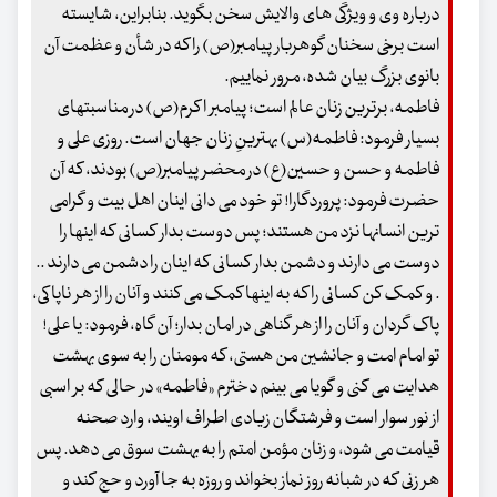
درباره وی و ویژگی های والایش سخن بگوید. بنابراین، شایسته
است برخی سخنان گوهربار پیامبر(ص) را که در شأن و عظمت آن
بانوی بزرگ بیان شده، مرور نماییم.
فاطمه، برترین زنان عالم است؛ پیامبر اکرم(ص) در مناسبتهای
بسیار فرمود: فاطمه(س) بهترینِ زنان جهان است. روزی علی و
فاطمه و حسن و حسین(ع) در محضر پیامبر(ص) بودند، که آن
حضرت فرمود: پروردگارا! تو خود می دانی اینان اهل بیت و گرامی
ترین انسانها نزد من هستند؛ پس دوست بدار کسانی که اینها را
دوست می دارند و دشمن بدار کسانی که اینان را دشمن می دارند ..
. و کمک کن کسانی را که به اینها کمک می کنند و آنان را از هر ناپاکی،
پاک گردان و آنان را از هر گناهی در امان بدار؛ آن گاه، فرمود: یا علی!
تو امام امت و جانشین من هستی، که مومنان را به سوی بهشت
هدایت می کنی و گویا می بینم دخترم «فاطمه» در حالی که بر اسبی
از نور سوار است و فرشتگان زیادی اطراف اویند، وارد صحنه
قیامت می شود، و زنان مؤمن امتم را به بهشت سوق می دهد. پس
هر زنی که در شبانه روز نماز بخواند و روزه به جا آورد و حج کند و