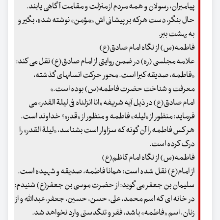
پیامبران، رسولان و همه مردم از منزلت و مقامت آگاهی یابند.
حال بنگر، دست هرکه بر پیشانی اش «مؤمن» نوشته شده، بگیر و
به بهشت ببر.
فاطمه(س) از نگاه امام صادق(ع)
علامه مجلسی (ره) در ضمن روایتی از امام صادق(ع) نقل می کند:
«فاطمه، صدیقه کبرا است. محور حرکت انسانهای گذشته،
معرفت و شناخت حضرت فاطمه(س) بوده است.»
امام صادق(ع) در ذیل آیه شریفه «انا انزلناه فی لیلة القدر» می
فرماید: منظور از «لیله» فاطمه و منظور از «قدر»؟ خداوند است.
هر کس فاطمه را آن گونه که سزاوار است بشناسد، «لیلة القدر» را
درک کرده است.
فاطمه(س) از نگاه امام کاظم(ع)
از امام(ع) نقل شده است: همانا فاطمه، صدیقه و شهیده است.
سلیمان بن جعفر می گوید: از حضرت موسی بن جعفر(ع) شنیدم:
در خانه ای که اسم محمد، علی، حسن، حسین، جعفر، عبدالله و از
زنان، اسم «فاطمه» باشد، فقر و تنگدستی وارد نخواهد شد.