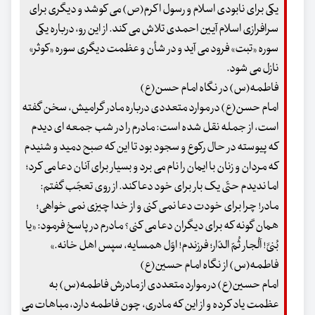
یکی برای نابودی اسلام و رسول اکرم(ص) می کوشد و دیگری برای
سرافرازی اسلام آیین احمدی تلاش می کند. از این رو، درباره یکی
سوره «تبت» فرود می آید و در شأن و عظمت دیگری سوره «کوثر»
نازل می شود.
فاطمه(س) در نگاه امام حسن(ع)
امام حسن(ع) در موارد متعددی درباره مادر گرامیش، سخن گفته
است، از جمله نقل شده است: مادرم را در شب جمعه ای دیدم
که پیوسته در حال رکوع و سجود بود تا این که صبح دمید و شنیدم
که مردان و زنان با ایمان را نام می برد و بسیار برای آنان دعا می کرد؛
اما ندیدم حتّی یک بار برای خود دعا کند. از روی تعجّب گفتم:
مادر! چرا برای خودت دعا نمی کنی و از خدا چیزی نمی خواهی؛
همان گونه که برای دیگران دعا می کنی؟ مادرم در پاسخ فرمود: «یا
بُنیَّ! اَلْجار ثُمّ الدّار؛ فرزندم! اوّل همسایه، سپس اهل خانه.»
فاطمه(س) از نگاه امام حسین(ع)
امام حسین(ع) در موارد متعددی از مادرش فاطمه(س) به
عظمت یاد کرده و از این که مادری، چون فاطمه دارد، مباهات می