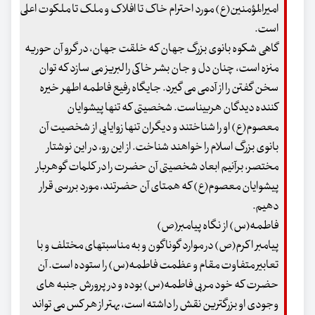
امیرالمؤمنین(ع) مورد احترام خاک تا افلاک و ملک تا ملکوت اعلی
است.
گاهی شکوه بانوی بزرگ جهان که خلقت جهان، در گرو آن حوریه
منزه است، چنان دل و جان بشر خاکی را لبریز می سازد که توان
سخن گفتن را از آدمی می گیرد. جایگاه رفیع فاطمه اطهر خیره
کننده دیدگان هربیناست. شخصیتی که تنها پیشوایان
معصوم(ع) او را شناختند و دیگران تنها زوایایی از شخصیت آن
بانوی بزرگ اسلام را خواهند شناخت. از این رو، در این نوشتار
مختصر، برآنیم ابعاد شخصیتی آن حضرت را در کلمات گوهربار
پیشوایان معصوم(ع) که همتای آن حضرتند، مورد بررسی قرار
دهیم.
فاطمه(س) از نگاه پیامبر(ص)
پیامبر اکرم(ص) در موارد گوناگون و به مناسبتهای مختلف و با
تعابیر متفاوت مقام و عظمت فاطمه(س) را ستوده است. آن
حضرت که خود مربی فاطمه(س) بوده و در پرورش جنبه های
وجودی او بزرگترین نقش را داشته است، بهتر از هر کس می تواند