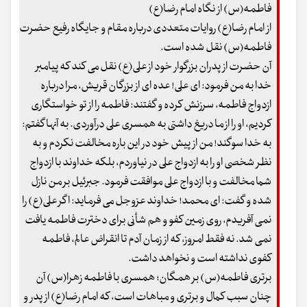
فاطمه(س) از نگاه امام رضا(ع)
از امام رضا(ع) روایات متعددی درباره مقام و جایگاه رفیع حضرت
فاطمه(س) نقل شده است.
آن حضرت از پدران بزرگوار خود از علی(ع) نقل می کند که پیامبر
خدا به من فرمود: ای علی! عده ای از بزرگان قریش، مرا درباره
ازدواج فاطمه، سرزنش کرده و گفتند: فاطمه را از تو خواستگاری
کردیم، او را از ما دریغ داشتی به همسری علی درآوردی. به آنها گفتم:
به خدا سوگند! من از پیش خود در این باره مخالفت نکردم و به
نظر شخصی او را به ازدواج علی در نیاوردم، بلکه خداوند با ازدواج
شما مخالفت و با ازدواج علی موافقت فرمود. جبرئیل بر من نازل
شده و گفت: ای محمد! خداوند عزوجل می فرماید: اگر علی(ع) را
نمی آفریدم، روی زمین کفو و هم شأنی برای دخترت فاطمه یافت
نمی شد. نه فقط امروز، که از زمان آدم تا انقراض عالم، فاطمه
کفوی نداشته است و نخواهد داشت.
برتری فاطمه(س) بر همگان؛ همسری با فاطمه زهرا(س) آن
چنان سبب کمال و برتری و مباهات است، که امام رضا(ع) از پدر و