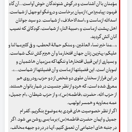
مؤمنان با آن آشناست و در گوش شنوندگان خوش آواست...آن گاه
فرمود: پیامبر(ص) از میان برخاست و دروغگو ابوجهل از شماست.
اسدالله از ماست و «اسدالاحلاف» از شماست. دو سید جوانان
اهل بهشت از ماست و «صبیة النار» از شماست، کودکانی که نصیب
آنان آتش گردید.
«...منا خیر نساء العالمین، و منکم حمالة الحطب، و فی کثیر مما لنا و
علیکم؛ بهترین زنان جهان افتخار ما و آن هیزم کش ننگ شماست.
و بسیاری از این قبیل افتخارها و ننگها که مرز میان هاشمیان و
امویان است. این فضیلتها از ماست و آن فضیلتها از شماست...».
در این فراز از سخنان علوی دو شخص از دو حزب رودر روی هم
معرفی شده است، که هردو از نظر جنسیت در شمار بانوان هستند.
از حزب الله، حضرت «فاطمه(س)» و از حزب شیطان، «ام جمیل»
عمه معاویه و همسر ابولهب.
اگر از نظر خصوصیت های فردی به موضوع بنگریم، کفر ام
جمیل و ایمان حضرت فاطمه(س) بر ما بسی روشن می شود. اگر
در جنبه های اجتماعی آن تعمق کنیم، آنها در در دو جبهه مخالف،