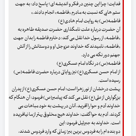
فدایت! چرا این چنین در فکر و اندیشه ای؟ پاسخ داد: به جهت
ستم هایی که نسبت به مادرم «فاطمه» انجام دادند.»
فاطمه(س) به روایت امام هادی(ع)
آن حضرت درباره علت نامگذاری حضرت صدیقه طاهره به
«فاطمه» از رسول خدا نقل می کند: دخترم فاطمه را بدان جهت
«فاطمه» نامیدند که خداوند عزوجل او و دوستانش را از آتش
جهنم دور نگه می دارد.
فاطمه(س) در نگاه امام عسکری(ع)
از امام حسن عسکری(ع) نیز روایاتی درباره حضرت فاطمه(س)
رسیده است.
بهشت درخشان از نور زهرا است؛ امام حسن عسکری(ع) از پدران
بزرگوارش از علی(ع) نقل می کند که پیامبر(ص) فرمود: آن هنگام که
خداوند آدم و حوا را آفرید، آنان در بهشت به خود مباهات می
کردند. آدم به حوا گفت: خداوند هیچ مخلوقی بهتر از ما نیافریده
است. خداوند به جبرئیل فرمود: این
دو بنده ام را به فردوس برین ببر! زمانی که وارد فردوس شدند،