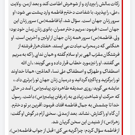
زکات مالش را بپردازد و از شوهرش اطاعت کند و بعد از من، ولایت
«علی» را بپذیرد، با شفاعت دخترم فاطمه وارد بهشت می شود؛ او
سرور زنان جهان است. سؤال شد، آیا فاطمه(س) سرور زنان این
جهان است؟ فرمود: مریم دختر عمران، بانوی زنان زمان خود بود؛
ولی، فاطمه(س) سرور همه زنان جهان از اولین و آخرین است. او
هنگامی که در محراب عبادت می ایستد، هفتادهزار فرشته از
فرشتگان مقرّب الهی بر او سلام گفته و همان ندایی را که به مریم
می گفتند، او را نیز مورد خطاب قرار داده و می گویند: «ان الله
اصطفاکِ و طهرّکِ و اصطفاکِ علی نساء العالمین؛ همانا خداوند
تو را برگزید و پاکیزه گردانید و در میان زنان جهان تو را برتری داد.»
عایشه می گوید: روزی صدیقه طاهره نزد پیامبر(ص) آمد در حالی
که حرکت او شباهت زیادی به راه رفتن پیامبر(ص) داشت. رسول
خدا تا چشمش به جمال فاطمه افتاد، فرمود: آفرین بر تو دخترم.
آن گاه او را کنارش، نشاند. بعد از مدتی، سخنی آرام در گوش او گفت:
زهرا(س) از شنیدن این سخن گریان شد.
از فاطمه سؤال کردم: چرا گریه می کنی؟ قبل از جواب فاطمه(س)،