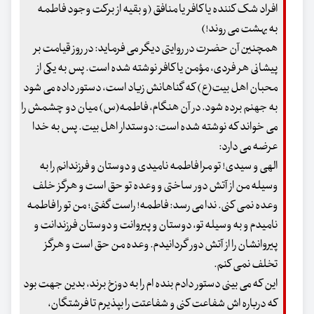
افراد شک کننده یا کافر یا منافق (و بقیه از برکت وجود فاطمه
به بهشت می روند!)
همچنین آن حضرت در روایتی دیگر می فرماید: در روز قیامت بر
پیشانی هر فردی، مؤمن یا کافر نوشته شده است. پس به یکی از
محبان اهل بیت(ع) که گناهانش زیاد است، دستور داده می شود
به جهنم برده شود. در آن هنگام، فاطمه(س) میان دو چشمش را
می خواند که نوشته شده است: دوستدار اهل بیت. پس به خدا
عرضه می دارد:
الهی و سیدی! تو مرا فاطمه نامیدی و دوستان و فرزندانم را به
وسیله من از آتش دور ساختی و وعده تو حق است و هرگز خلف
وعده نمی کنی. ندا می رسد: فاطمه! راست گفتی؛ من تو را فاطمه
نامیدم و به وسیله تو، دوستان و پیروانت و دوستان فرزندانت و
پیروانشان را از آتش دور گردانیدم. وعده من حق است و هرگز
تخلف نمی کنم.
این که می بینی دستور دادم بنده ام را به دوزخ برند، بدین جهت بود
که درباره اش شفاعت کنی و شفاعتت را بپذیرم تا فرشتگان،