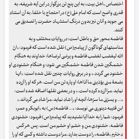
اختصاص «اهل بیت» به این پنج تن بزرگوار در این آیه شریفه، به
قدری واضح است که امام علی(ع) در احتجاج با خلفا، به آن استناد
می جوید و آنان نیز بدون درنگ استشهاد حضرت را تصدیق می
کنند.
فاطمه محور حق و باطل است؛ در روایات مختلف و به
مناسبتهای گوناگون از پیامبر(ص) نقل شده است که فرمود: «انّ
الله لیغضب لغضب فاطمه و یرضی لرضاها؛ خداوند به هنگام
خشمگین شدن فاطمه خشمگین می شود؛ و هنگام خشنودی او
خشنود می گردد.» و در برخی روایات چنین نقل شده است: «انها
بضعة منی یؤذینی ما آذاها؛ او پاره تن من است، هر که او را آزرده
نماید، مرا آزرده کرده است.» و در بعضی نقلها اضافه شده است:
«... و یسرّنی ما سرّها؛ آنچه او را شاد نماید، مرا شاد می گرداند.»
ابن قتیبه دینوری می نویسد: «... فاطمه(س) به «ابوبکر و عمر»
فرمود: شما را به خدا آیا نشنیدید که پیامبر(ص) فرمود: خشنودی
فاطمه، خشنودی من و خشم او خشم من است. پس هر کس
دخترم «فاطمه» را دوست بدارد، مرا دوست داشته و کسی که او را