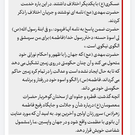
عسکری(ع) با یکدیگر اختلاف داشتند. در این باره خدمت
حضرت مهدی(عج) نامه ای نوشتند و جریان اختلاف را ذکر
کردند.
حضرت ضمن پاسخ به نامه آنها فرمود: «و فی ابنة رسول الله(ص)
لی اسوة حسنه؛ دختر رسول خدا (فاطمه) برای من سرمشق و
الگوی نیکویی است.»
حضرت مهدی (عج) که جهان را با ظهور و احکام نورانی خود
متحول می کند و آن چنان حکومتی در روی زمین تشکیل می دهد
که تا به حال ایجاد نشده است و عدالت را در تمام کره زمین حاکم
می گرداند، فاطمه(س) را الگو و اسوه خود در رفتار و برنامه
حکومتی خود می داند.
آنچه گذشت، قطره و جلوه ای از سخنان گوهربار حضرات
معصومان(ع) درباره شأن و جلالت و جایگاه رفیع فاطمه
زهرا(س) سرور زنان اولین و آخرین بود. به امید آن که مورد عنایت
آن بانوی با عظمت واقع شود و در جهان واپسین، ما را مشمول
شفاعت خویش قرار دهد.