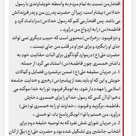
افتخار من نسبت به تمام مردم به واسطه خویشاوندی با رسول
خدا(ص) بیشتر است؛ زیرا آن حضرت پدر زن من و پدر فرزندانش
می باشد. پس افتخار می کنم که رسول خدا(ص) مرا داماد کرد و
فاطمه(س) را به ازدواج من درآورد.»
و نیز فرمود: «زهرا(س) محبوبی است که حبیب دیگری نمی تواند
جای او را بگیرد و برای غیر او در قلب من جایی نیست.»
حضرت علی(ع) در موارد گوناگونی برای اثبات حقانیت خود به
داشتن همسری چون فاطمه(س) استناد می کرد؛ از جمله:
1. در جریان سقیفه علی(ع) ضمن برشمردن فضایل و کمالات
خویش و این که او باید بعد از پیامبر(ص) رهبری و هدایت جامعه
اسلامی را عهده دار شود، به ابوبکر فرمود: تو را به خدا سوگند می
دهم! آیا آن کسی که رسول خدا او را برای همسری دخترش
«فاطمه» برگزید و فرمود: «خداوند او را به همسری تو (علی)
درآورد، من هستم یا تو؟! ابوبکر پاسخ داد: تو هستی.»
2. در جریان شورای شش نفره که به توصیه خلیفه دوم برای
انتخاب جانشین وی تشکیل شده بود و حضرت علی(ع) یکی از آنان