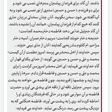
باشند. آن گاه، برای فرزندان پیامبران منبرهایی نصب می شود و
برای دو فرزندم، (حسن و حسین) منبری از نور نصب می شود و به
آنها گفته می شود: سخن بگویید. آنان چنان سخنانی بر زبان جاری
کنند که هیچ کدام از فرزندان پیامبران، همانند آن را نشنیده باشند.
آن گاه جبرئیل ندا می دهد: فاطمه دختر محمد کجاست؟
خدیجه دختر خویلد کجاست؟ مریم دختر عمران، آسیه دختر
مزاحم، ام کلثوم مادر یحیی کجایند؟ آنان از جای برمی خیزند...
سپس خداوند از اهل محشر می پرسد: امروز عظمت از آن کیست؟
محمد و علی و حسن و حسین می گویند: از خدای یکتای قهار. آن
گاه خداوند می فرماید: ای اهل محشر! امروز من کرامت را برای
محمد و علی و حسن و حسین و فاطمه قرار دادم. سرها را پایین
بیندازید و چشمها را فرو بندید، چون فاطمه می خواهد به بهشت
برود. سپس جبرئیل ناقه ای از ناقه های بهشتی می آورد و حضرت
فاطمه بر آن سوار می شود و در حالی که فرشتگان زیادی او را
احاطه کرده اند، وی را به بهشت می آورند. فاطمه هنگامی که به
نزدیک بهشت می رسد، درنگ می نماید. خداوند می فرماید: