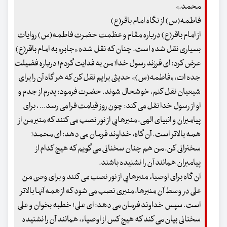
محمد.»
فاطمه(س) از نگاه امام باقر(ع)
از امام باقر(ع) درباره مقام و عظمت حضرت فاطمه(س) روایات
بسیاری نقل شده است. چنان که نقل شده «جابر» به امام باقر(ع)
عرض کرد: ای فرزند رسول خدا! من به فدایت گردم! درباره فضیلت
جده ات، «فاطمه(س)» حدیثی برایم نقل کن که هر گاه آن را برای
شیعیان نقل کنم، خوشحال شوند. حضرت فرمود: پدرم از جدم و
او از رسول خدا نقل می کند: چون روز قیامت فرا می رسد... ، برای
پیامبران و انبیای الهی، منبرهایی از نور نصب می کنند که منبر من از
همه بالاتر است. آن گاه، خداوند فرمان می دهد: ای محمد!
سخنرانی کن. من هم چنان سخنانی می گویم که هیچ کدام از
پیامبران همانند آن را نشنیده باشند.
آن گاه برای اوصیاء منبرهایی از نور نصب می کنند و برای وصی من
علی در وسط آن منبرها، منبری نصب می شود که از همه آنها بالاتر
است. سپس خداوند فرمان می دهد: ای علی! خطبه بخوان و علی
سخنانی بیان می کند که هیچ کس از اوصیاء، همانند آن را نشنیده