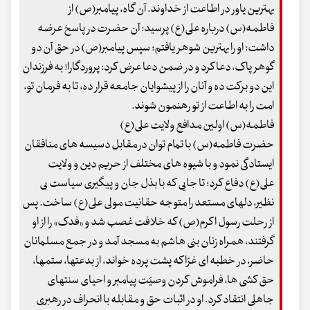
بهترین یاور در اطاعت از خداوند. آن گاه، پیامبر(ص) از
فاطمه(س) درباره علی(ع) پرسید: آن حضرت در پاسخ عرضه
داشت: او را بهترین شوهر یافتم؛ سپس پیامبر(ص) در حق آن دو
گوهر پاک، دعا کرد و در ضمن دعا عرض کرد: پروردگارا! به فرزندان
این دو برکت ده و آنان را از پیشوایان جامعه قرار ده، تا به فرمان تو،
امت را به اطاعت از تو رهنمون شوند.
فاطمه(س) اولین مدافع ولایت علی(ع)
حضرت فاطمه(س) با تمام توان در مقابل دسیسه های منافقان
ایستادگی نمود و با شیوه های مختلف از حریم دین و ولایت
علی(ع) دفاع کرد؛ تا جایی که با بذل جان و پیگیری سیاست بی
نظیر، دلهای مستعد را متوجه حقانیت مولی علی(ع) ساخت. پس
از رحلت رسول اکرم(ص) که خلافت غصب شد و «فدک» را از او
گرفتند، همراه زنان بنی هاشم به مسجد آمد و در جمع مسلمانان
حاضر، در خطبه ای غرّا که پشت پرده خواند، از بدعتها، ستمها،
حق کشی ها، فراموش کردن وصیّت پیامبر و احیای سنتهای
جاهلی انتقاد کرد. او در اثبات حق و مقابله با انحراف در رهبری