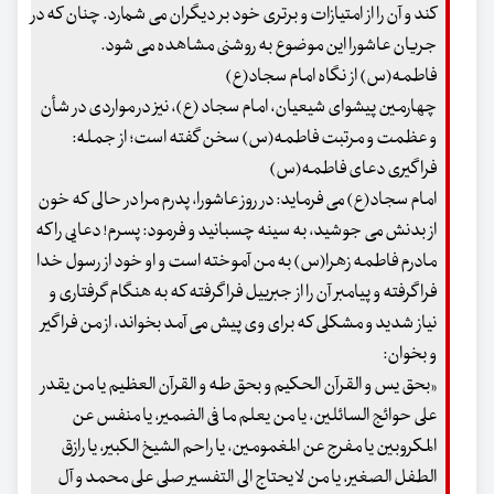
کند و آن را از امتیازات و برتری خود بر دیگران می شمارد. چنان که در
جریان عاشورا این موضوع به روشنی مشاهده می شود.
فاطمه(س) از نگاه امام سجاد(ع)
چهارمین پیشوای شیعیان، امام سجاد (ع)، نیز در مواردی در شأن
و عظمت و مرتبت فاطمه(س) سخن گفته است؛ از جمله:
فراگیری دعای فاطمه(س)
امام سجاد(ع) می فرماید: در روز عاشورا، پدرم مرا در حالی که خون
از بدنش می جوشید، به سینه چسبانید و فرمود: پسرم! دعایی را که
مادرم فاطمه زهرا(س) به من آموخته است و او خود از رسول خدا
فرا گرفته و پیامبر آن را از جبرییل فرا گرفته که به هنگام گرفتاری و
نیاز شدید و مشکلی که برای وی پیش می آمد بخواند، از من فرا گیر
و بخوان:
«بحق یس و القرآن الحکیم و بحق طه و القرآن العظیم یا من یقدر
علی حوائج السائلین، یا من یعلم ما فی الضمیر، یا منفس عن
المکروبین یا مفرج عن المغمومین، یا راحم الشیخ الکبیر، یا رازق
الطفل الصغیر، یا من لا یحتاج الی التفسیر صلی علی محمد و آل