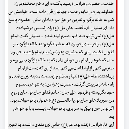
خدمت حضرت زهرا(س) رسید و گفت: ای دختر محمّد(ص)!
خداوند پدرت را مایه رحمت جهانیان قرار داده است، خواهش می
کنم به خانه برگرد و نفرین در حق مردم نادان مکن. حضرت پاسخ
داد: ای سلمان! آنها قصد جان علی (ع) را دارند، من در شهادت
علی(ع) نمی توانم صبر کنم، صبرم تمام شده. .. سلمان گفت: امام
علی(ع) مرا فرستاد و فرمود که به شما بگویم: به خانه بازگردید و
نفرین نکنید. وقتی که حضرت زهرا(س) پیام امام را شنید، فرمود:
حال که شوهر و امام من فرمان داده که به خانه بازگردم، می روم و
صبر می کنم و از او اطاعت می کنم. بعد از این که دست از امام
برداشتند، امام علی(ع) تنها و مظلوم از مسجد مدینه بیرون آمده و
راه خانه را در پیش گرفت. حضرت زهرا(س) به شوهر معصوم
خود نگریسته و فرمود: علی جان! جانم فدای جان تو، جان و روح
من سپر بلاهای جان تو. یا ابالحسن (ع)! همواره با تو خواهم بود.
اگر تو در خیر و نیکی به سر بری، با تو خواهم زیست و با تو خواهم
بود.
آری، تا زهرا(س) زنده بود، علی(ع) حامی نیرومندی داشت. به تعبیر