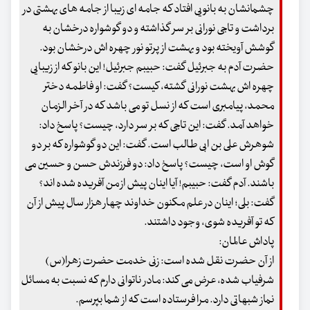
چشمانشان به بانویی افتاد که جامه ای زیبا از جامه های بهشتی در
برداشت و تاجی نورانی بر سر گذاشته و دو گوشواره درخشان به
گوشش آویخته بود و بهشت از پرتو نور چهره اش درخشان بود.
حضرت آدم به جبرئیل گفت: حبیبم جبرئیل! این بانو که از زیبایی
چهره اش بهشت نورانی گشته، کیست؟ گفت: او فاطمه دختر
محمد، پیامبری است که از نسل تو می باشد که در آخر الزمان
خواهد آمد. گفت: این تاجی که بر سر دارد، چیست؟ پاسخ داد:
شوهرش علی بن ابی طالب است. گفت: این دو گوشواره که بر دو
گوش او است، چیست؟ پاسخ داد: دو فرزندش حسن و حسین می
باشند. آدم گفت: حبیبم! آیا اینان پیش از من آفریده شده اند؟
گفت: بلی؛ اینان در علم مکنون خداوند چهار هزار سال پیش از آن
که تو آفریده شوی، وجود داشتند.
پاداش عالمان:
از آن حضرت نقل شده است: زنی خدمت حضرت زهرا(س)
شرفیاب شده، عرض می کند: مادر ناتوانی دارم که نسبت به مسائل
نماز شبهاتی دارد. مرا فرستاده است که از شما بپرسم.