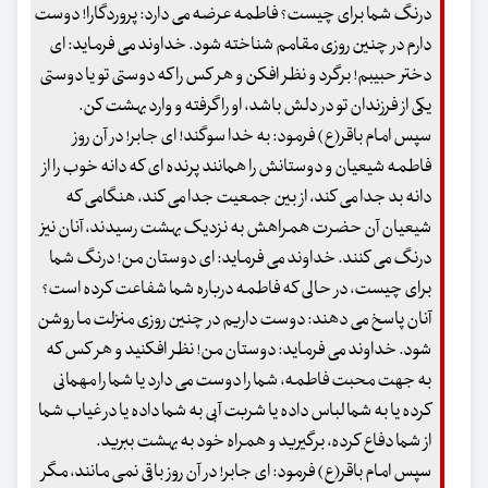
درنگ شما برای چیست؟ فاطمه عرضه می دارد: پروردگارا! دوست
دارم در چنین روزی مقامم شناخته شود. خداوند می فرماید: ای
دختر حبیبم! برگرد و نظر افکن و هر کس را که دوستی تو یا دوستی
یکی از فرزندان تو در دلش باشد، او را گرفته و وارد بهشت کن.
سپس امام باقر(ع) فرمود: به خدا سوگند! ای جابر! در آن روز
فاطمه شیعیان و دوستانش را همانند پرنده ای که دانه خوب را از
دانه بد جدا می کند، از بین جمعیت جدا می کند، هنگامی که
شیعیان آن حضرت همراهش به نزدیک بهشت رسیدند، آنان نیز
درنگ می کنند. خداوند می فرماید: ای دوستان من! درنگ شما
برای چیست، در حالی که فاطمه درباره شما شفاعت کرده است؟
آنان پاسخ می دهند: دوست داریم در چنین روزی منزلت ما روشن
شود. خداوند می فرماید: دوستان من! نظر افکنید و هر کس که
به جهت محبت فاطمه، شما را دوست می دارد یا شما را مهمانی
کرده یا به شما لباس داده یا شربت آبی به شما داده یا در غیاب شما
از شما دفاع کرده، برگیرید و همراه خود به بهشت ببرید.
سپس امام باقر(ع) فرمود: ای جابر! در آن روز باقی نمی مانند، مگر