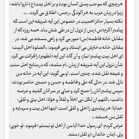
هرچیزی که موجب پستی انسان بوده و بر اهل بیت(ع) ناروا باشد؛
زیرا در زبان عرب به هر آلودگی «رجس» اطلاق می گردد...».
نکته بسیار حائز اهمیت در خصوص این آیه شریفه این است که
پیامبر اکرم(ص) پس از نزول آن در طی شش ماه، همه روزه که از
مقابل خانه فاطمه(س) عبور می کرد و راهی مسجد می شد، در
مقابل خانه دخترش می ایستاد و می فرمود: «الصلوة اهل البیت؛
ای اهل بیت پیامبر! نماز» و آن گاه، این آیه (تطهیر) را قرائت می کرد.
شأن نزول این آیه شریفه از زبان «ام سلمه» که در منابع اهل سنت
و شیعه نقل شده، چنین است، او می گوید: این آیه در خانه من
نازل شد، در حالی که علی و فاطمه و حسن و حسین حاضر بودند؛
سپس پیامبر آنان را جمع کرد و عبایی بر سر آنان کشید و عرضه
داشت: «اللهم ان لکل نبی اهلاً و ثقلاً و هؤلاء اهل بیتی و ثقلی؛
خدایا! هر پیامبری را اهلی و ثقلی است؛ اینها اهل بیت و سرمایه و
ثقل من هستند.»
عرض کردم: ای رسول خدا! آیا من از اهل تو نیستم؟ فرمود: تو خوبی؛
ولی، اینان خاندان (و ثقل) منند.