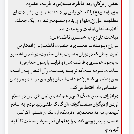
بعضی از بزرگان: «به خاطر فاطمه(س)، حُرمت حضرت
امیرمؤمنان(ع) را تا حدّی پاس می داشتند؛ اما پس از شهادت آن
مظلومه، علی(ع) تنها و بی پناه و مظلومتر شد.» در یک جمله،
فاطمه، فدایی امامت و رهبریت شد.
مباهات علی(ع) به همسری فاطمه(س)
علی(ع) پیوسته به همسری با حضرت فاطمه(س) افتخار می
نمود؛ چنان که در دیوان منسوب به آن حضرت، در ضمن اشعاری
به وجود همسری با فاطمه(س) و قرابت با رسول خدا(ص)
مباهات نموده است که ترجمه چند بیت از آن اشعار چنین است:
«من به نعمتی که فرازنده هفت آسمان برای من فرستاد و مرا به آن
اختصاص داد، افتخار می کنم.
در اطراف میدان جنگ کسی را همانند من نمی یابی. من در اسلام
آوردن از دیگران سبقت گرفتم؛ آن گاه که طفلی زیبا بودم، به اسلام
گرویدم. من به محمد(ص) نزدیکتر از دیگران هستم. اگر کسی
هست بیاید و بررسی کند. مرا از علم آن قدر سرشار ساخت تا فقیه
گردیدم.