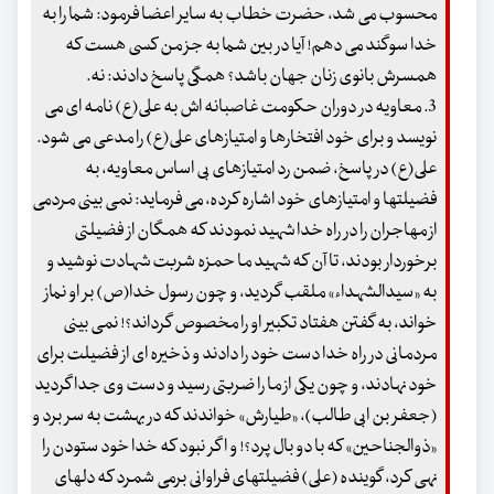
محسوب می شد، حضرت خطاب به سایر اعضا فرمود: شما را به
خدا سوگند می دهم! آیا در بین شما به جز من کسی هست که
همسرش بانوی زنان جهان باشد؟ همگی پاسخ دادند: نه.
3. معاویه در دوران حکومت غاصبانه اش به علی(ع) نامه ای می
نویسد و برای خود افتخارها و امتیازهای علی(ع) را مدعی می شود.
علی(ع) در پاسخ، ضمن رد امتیازهای بی اساس معاویه، به
فضیلتها و امتیازهای خود اشاره کرده، می فرماید: نمی بینی مردمی
از مهاجران را در راه خدا شهید نمودند که همگان از فضیلتی
برخوردار بودند، تا آن که شهید ما حمزه شربت شهادت نوشید و
به «سیدالشهداء» ملقب گردید، و چون رسول خدا(ص) بر او نماز
خواند، به گفتن هفتاد تکبیر او را مخصوص گرداند؟! نمی بینی
مردمانی در راه خدا دست خود را دادند و ذخیره ای از فضیلت برای
خود نهادند، و چون یکی از ما را ضربتی رسید و دست وی جدا گردید
(جعفر بن ابی طالب)، «طیارش» خواندند که در بهشت به سر برد و
«ذوالجناحین» که با دو بال پرد؟! و اگر نبود که خدا خود ستودن را
نهی کرد، گوینده (علی) فضیلتهای فراوانی برمی شمرد که دلهای