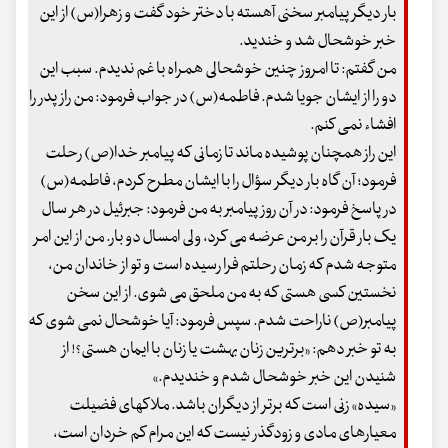
بار دیگر پیامبر سخنی آهسته با دختر خود گفت و زهرا(س) از این
خبر خوشحال شد و خندید.
من گفتم: تا امروز چنین خوشحالی همراه با غم ندیدم. سبب این
دو را از ایشان جویا شدم. فاطمه(س) در جواب فرمود: من راز پدر را
افشاء نمی کنم.
این راز همچنان پوشیده ماند تا زمانی که پیامبر خدا(ص) رحلت
فرمود؛ آن گاه بار دیگر سؤال را با ایشان مطرح کردم، فاطمه(س)
در پاسخ فرمود: در آن روز پیامبر به من فرمود: جبرئیل در هر سال
یک بار قرآن را بر من عرضه می کرد، ولی امسال دو بار. من از این امر
متوجه شدم که زمان رحلتم فرا رسیده است و تو از خاندان من،
نخستین کسی هستی که به من ملحق می شوی. از این سخن
پیامبر(ص) ناراحت شدم. سپس فرمود: آیا خوشحال نمی شوی که
به تو خبر دهم: «برترین زنان بهشت یا زنان با ایمان هستی؟! از
شنیدن این خبر خوشحال شدم و خندیدم.»
«سیده» زنی است که برتر از دیگران باشد. ملاکهای فضیلت
معیارهای مادی و زودگذر نیست که این مرام کم خردان است،