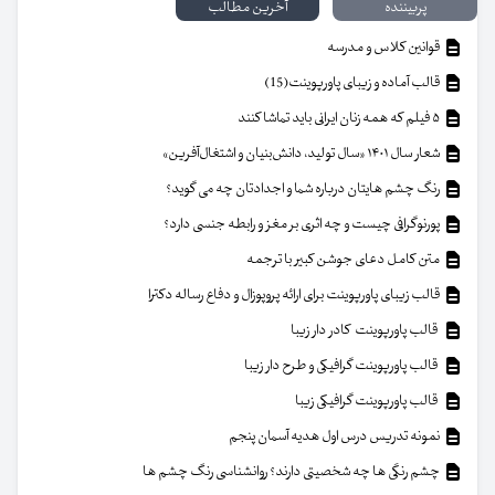
پربیننده
آخرین مطالب
قوانین کلاس و مدرسه
قالب آماده و زیبای پاورپوینت(15)
۵ فیلم که همه زنان ایرانی باید تماشا کنند
شعار سال ۱۴۰۱ «سال تولید، دانش‌بنیان و اشتغال‌آفرین»
رنگ چشم هایتان درباره شما و اجدادتان چه می گوید؟
پورنوگرافی چیست و چه اثری بر مغز و رابطه جنسی دارد؟
متن کامل دعای جوشن کبیر با ترجمه
قالب زیبای پاورپوینت برای ارائه پروپوزال و دفاع رساله دکترا
قالب پاورپوینت کادر دار زیبا
قالب پاورپوینت گرافیکی و طرح دار زیبا
قالب پاورپوینت گرافیکی زیبا
نمونه تدریس درس اول هدیه آسمان پنجم
چشم رنگی ها چه شخصیتی دارند؟ روانشناسی رنگ چشم ها