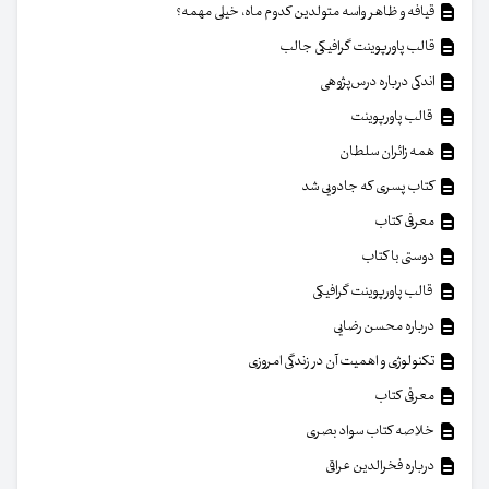
قیافه و ظاهر واسه متولدین کدوم ماه، خیلی مهمه؟
قالب پاورپوینت گرافیکی جالب
اندکی درباره درس‌پژوهی
قالب پاورپوینت
همه زائران سلطان
کتاب پسری که جادویی شد
معرفی کتاب
دوستی با کتاب
قالب پاورپوینت گرافیکی
درباره محسن رضایی
تکنولوژی و اهمیت آن در زندگی امروزی
معرفی کتاب
خلاصه کتاب سواد بصری
درباره فخرالدین عراقی