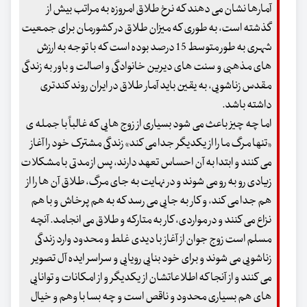
آمارها نشان می دهند که نرخ طلاق امروزه به مراتب بیش از
گذشته است، به طوری که میزان طلاق در کشورمان برای جمعیت
شهری به طور متوسط 15 درصد بوده است که با توجه به ارزش
های مذهبی و سنت های دیرین خانوادگی و اصالت و باور به زندگی
مقدس زناشویی، به یقین باید آمار طلاق در ایران روند کندتری
داشته باشد.
اما چه چیز باعث می شود بسیاری از زوج هایی که غالباً با جمله ی
«تنها مرگ ما را از یکدیگر جدا می کند» زندگی مشترک خود را آغاز
می کنند و ابتدا به آن احساس تعهد دارند، پس از مدتی با مشکلات
زیادی رو به رو می شوند و در نهایت به جای مرگ، طلاق آن ها را از
هم جدا می کند، و کار به جایی می رسد که به هم پرخاش و با هم
نزاع می کنند و در مواردی، کار به متارکه و طلاق می انجامد. آنچه
مسلم است زوج جوان از آغاز با دیدی غلط و محدود وارد زندگی
زناشویی می شوند و برای خود بنایی رویایی و سراسر ایده آل تصویر
می کنند و از آنجا که اطلاعاتشان از یکدیگر و از امکانات و توانایی
های هم بسیاری محدود و ناقص است و چه بسا با وهم و خیال