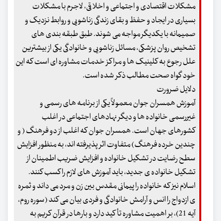
مشکلات اقتصادی و اجتماعی و اخلاقی، لاجرم با مشکلات
بسیاری در ایجاد و حفظ و بقای زندگی زناشویی و روابط نزدیک و
صمیمانه با یکدیگر مواجه می شوند. طبق طبقه بندی های
تشخیص روان پزشکی، مسائل زناشویی و خانوادگی یکی از بیشترین
علل رجوع به کلینیک ها و مراکز خدمات مشاوره ای است که این
خود گواه صحت مطالب ذکر شده است.
دلایل ضرورت
آموزش همسران جوان معمولاً یکی از برنامه های رسمی و
غیررسمی خانواده ها و دیگر نهادهای اجتماعی در اغلب
کشورهای جهان است. همسران جوان که اغلب از دو فرهنگ ( و
چندین خرده فرهنگ) متفاوت اثر پذیرفته اند، به منظور افزایش
سطح رضایت در تشکیل خانواده و افزایش ضریب اطمینان از
تشکیل خانواده ی جدید، باید آموزش های لازم را کسب کنند.
اسلام نیز که خانواده را پیمانی مقدس بین زن و مرد می داند و ثمره
ی ازدواج را انس و آرامش خانوادگی و فردی بیان می کند (سوره روم،
آیه 21)، بر اهمیت مشاوره تأکید دارد و بارها در قرآن کریم به