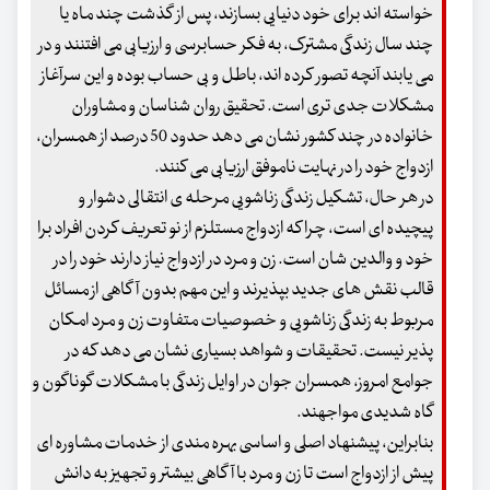
خواسته اند برای خود دنیایی بسازند، پس از گذشت چند ماه یا
چند سال زندگی مشترک، به فکر حسابرسی و ارزیابی می افتنند و در
می یابند آنچه تصور کرده اند، باطل و بی حساب بوده و این سرآغاز
مشکلات جدی تری است. تحقیق روان شناسان و مشاوران
خانواده در چند کشور نشان می دهد حدود 50 درصد از همسران،
ازدواج خود را در نهایت ناموفق ارزیابی می کنند.
در هر حال، تشکیل زندگی زناشویی مرحله ی انتقالی دشوار و
پیچیده ای است، چرا که ازدواج مستلزم از نو تعریف کردن افراد برا
خود و والدین شان است. زن و مرد در ازدواج نیاز دارند خود را در
قالب نقش های جدید بپذیرند و این مهم بدون آگاهی از مسائل
مربوط به زندگی زناشویی و خصوصیات متفاوت زن و مرد امکان
پذیر نیست. تحقیقات و شواهد بسیاری نشان می دهد که در
جوامع امروز، همسران جوان در اوایل زندگی با مشکلات گوناگون و
گاه شدیدی مواجهند.
بنابراین، پیشنهاد اصلی و اساسی بهره مندی از خدمات مشاوره ای
پیش از ازدواج است تا زن و مرد با آگاهی بیشتر و تجهیز به دانش