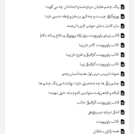
رنگ چشم هایتان درباره شما و اجدادتان چه می گوید؟
پورنوگرافی چیست و چه اثری بر مغز و رابطه جنسی دارد؟
متن کامل دعای جوشن کبیر با ترجمه
قالب زیبای پاورپوینت برای ارائه پروپوزال و دفاع رساله دکترا
قالب پاورپوینت کادر دار زیبا
قالب پاورپوینت گرافیکی و طرح دار زیبا
قالب پاورپوینت گرافیکی زیبا
نمونه تدریس درس اول هدیه آسمان پنجم
چشم رنگی ها چه شخصیتی دارند؟ روانشناسی رنگ چشم ها
قیافه و ظاهر واسه متولدین کدوم ماه، خیلی مهمه؟
قالب پاورپوینت گرافیکی جالب
اندکی درباره درس‌پژوهی
قالب پاورپوینت
همه زائران سلطان