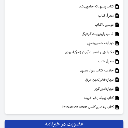
کتاب پسری که جادویی شد
معرفی کتاب
دوستی با کتاب
قالب پاورپوینت گرافیکی
درباره محسن رضایی
تکنولوژی و اهمیت آن در زندگی امروزی
معرفی کتاب
خلاصه کتاب سواد بصری
درباره فخرالدین عراقی
درباره امیر کبیر
کتاب پیوند زخم خورده
کتاب راهنمای کامل Interaction access
عضویت در خبرنامه