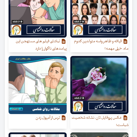
قیافه و ظاهر واسه متولدین کدوم
تماشای فیلم های مستهجن این
ماه، خیلی مهمه؟
پیامدهای ناگوار را دارد
عکس پروفایل تان، نشانه شخصیت
ترس از آمپول زدن
شماست!