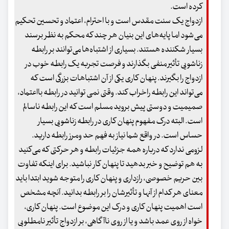
کرده است.
ازدواج یک سنت مقدس است و با احترام، اعتماد و تحسین تحکیم
می‌شود اما پایه‌های این بنیان هر چند که محکم به نظر برسند
بسیار شکننده هستند. بسیاری از اشتباه‌ها می‌توانند بر رابطه
زناشویی تأثیر منفی بگذارند و فرصت تجربه یک رابطه خوب در
ازدواج را بگیرند. پنهان کاری یکی از آن اشتباهات بزرگی است که
می‌تواند این رابطه راخراب کند. وقتی نمی توانید در رابطه بااعتماد،
صمیمیت و دوستی پیش بروید مسلم است که این رابطه ناسالم
است. البته درک مفهوم پنهان کاری در رابطه زناشویی بسیار
حساس است. در واقع شما نیاز به فهم حد ومرز رابطه دارید.
لزومی ندارد که درباره همه جزئیات رابطه و هر حرکتی که می‌کنید
به هم توضیح و خبر بدهید تا پنهان کار نباشید. برای اینکه تفاوت
بین حریم خصوصی، رازداری و پنهان کاری را متوجه شوید ابتدا باید
معنای هر کدام از آنها و تأثیرشان را بر رابطه بدانید. آنچه مشخص
است اهمیت پنهان کاری و درک این موضوع است. پنهان کاری،
خواه از روی عمد باشد و یا از روی ناآگاهی، بر ازدواج تأثیر نامطلوبی