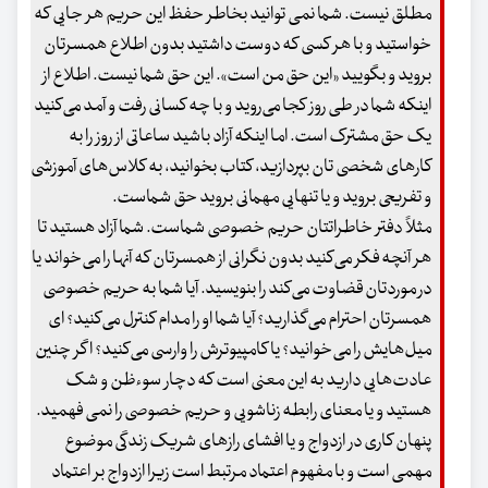
مطلق نیست. شما نمی توانید بخاطر حفظ این حریم هر جایی که
خواستید و با هر کسی که دوست داشتید بدون اطلاع همسرتان
بروید و بگویید «این حق من است». این حق شما نیست. اطلاع از
اینکه شما در طی روز کجا می‌روید و با چه کسانی رفت و آمد می‌کنید
یک حق مشترک است. اما اینکه آزاد باشید ساعاتی از روز را به
کارهای شخصی تان بپردازید، کتاب بخوانید، به کلاس‌های آموزشی
و تفریحی بروید و یا تنهایی مهمانی بروید حق شماست.
مثلاً دفتر خاطراتتان حریم خصوصی شماست. شما آزاد هستید تا
هر آنچه فکر می‌کنید بدون نگرانی از همسرتان که آنها را می‌خواند یا
در موردتان قضاوت می‌کند را بنویسید. آیا شما به حریم خصوصی
همسرتان احترام می‌گذارید؟ آیا شما او را مدام کنترل می‌کنید؟ ای
میل‌هایش را می‌خوانید؟ یا کامپیوترش را وارسی می‌کنید؟ اگر چنین
عادت‌هایی دارید به این معنی است که دچار سوءظن و شک
هستید و یا معنای رابطه زناشویی و حریم خصوصی را نمی فهمید.
پنهان کاری در ازدواج و یا افشای رازهای شریک زندگی موضوع
مهمی است و با مفهوم اعتماد مرتبط است زیرا ازدواج بر اعتماد