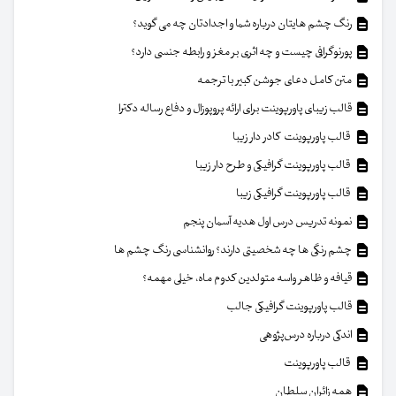
رنگ چشم هایتان درباره شما و اجدادتان چه می گوید؟
پورنوگرافی چیست و چه اثری بر مغز و رابطه جنسی دارد؟
متن کامل دعای جوشن کبیر با ترجمه
قالب زیبای پاورپوینت برای ارائه پروپوزال و دفاع رساله دکترا
قالب پاورپوینت کادر دار زیبا
قالب پاورپوینت گرافیکی و طرح دار زیبا
قالب پاورپوینت گرافیکی زیبا
نمونه تدریس درس اول هدیه آسمان پنجم
چشم رنگی ها چه شخصیتی دارند؟ روانشناسی رنگ چشم ها
قیافه و ظاهر واسه متولدین کدوم ماه، خیلی مهمه؟
قالب پاورپوینت گرافیکی جالب
اندکی درباره درس‌پژوهی
قالب پاورپوینت
همه زائران سلطان