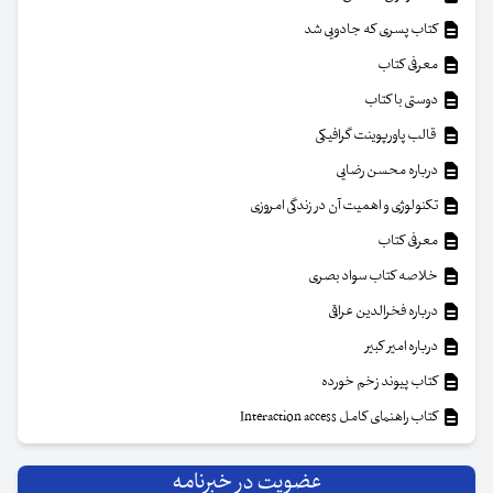
کتاب پسری که جادویی شد
معرفی کتاب
دوستی با کتاب
قالب پاورپوینت گرافیکی
درباره محسن رضایی
تکنولوژی و اهمیت آن در زندگی امروزی
معرفی کتاب
خلاصه کتاب سواد بصری
درباره فخرالدین عراقی
درباره امیر کبیر
کتاب پیوند زخم خورده
کتاب راهنمای کامل Interaction access
عضویت در خبرنامه