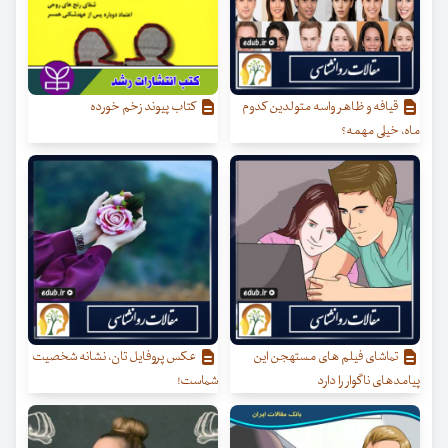
قیافه و ظاهر واسه متولدین کدوم
کتاب پیوند زخم خورده
ماه، خیلی مهمه؟
تماشای فیلم های مستهجن این
عکس پروفایل تان، نشانه شخصیت
پیامدهای ناگوار را دارد
شماست!