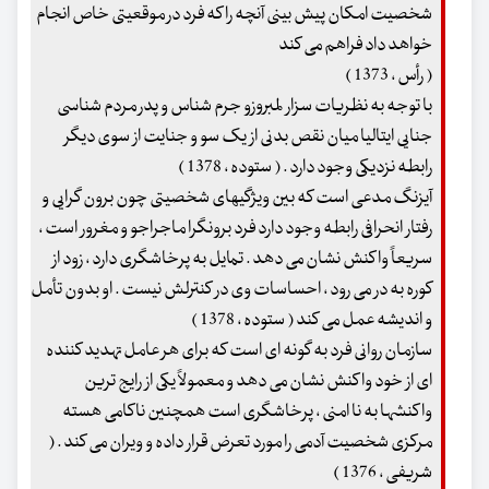
شخصیت امکان پیش بینی آنچه را که فرد در موقعیتی خاص انجام
خواهد داد فراهم می کند
( رأس ، 1373 )
با توجه به نظریات سزار لمبروزو جرم شناس و پدر مردم شناسی
جنایی ایتالیا میان نقص بدنی از یک سو و جنایت از سوی دیگر
رابطه نزدیکی وجود دارد . ( ستوده ، 1378 )
آیزنگ مدعی است که بین ویژگیهای شخصیتی چون برون گرایی و
رفتار انحرافی رابطه وجود دارد فرد برونگرا ماجراجو و مغرور است ،
سریعاً واکنش نشان می دهد . تمایل به پرخاشگری دارد ، زود از
کوره به در می رود ، احساسات وی در کنترلش نیست . او بدون تأمل
و اندیشه عمل می کند ( ستوده ، 1378 )
سازمان روانی فرد به گونه ای است که برای هر عامل تهدید کننده
ای از خود واکنش نشان می دهد و معمولاً یکی از رایج ترین
واکنشها به نا امنی ، پرخاشگری است همچنین ناکامی هسته
مرکزی شخصیت آدمی را مورد تعرض قرار داده و ویران می کند . (
شریفی ، 1376 )