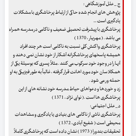
ج _ علل آموزشگاهی :
پژوهش های انجام شده حاکی از ارتباط پرخاشگری با مشکلات
یادگیری است …
پرخاشگری با پیشرفت تحصیلی ضعیف و ناکامی در مدرسه همراه
می باشد . ( مهریار ، 1370 )
پرخاشگری واکنش کلی نسبت به ناکامی است هر چند افراد
همیشه پاسخهای پرخاشگرانه آشکار از خود نشان نمی دهند و
آنها را در وجود خود سرکوب می کنند . مثلاً پسری که بوسیلة یکی از
همکلاسان خود مورد اهانت قرار گرفته ، غالباً به طور فیزیکی به او
حمله ور می شود .
زد و خوردها و دعواهای حیاط مدرسه خود نشانه هایی از این
پرخاشگری ها است .( نوابی نژاد ، 1371 )
د_ علل اجتماعی:
پرخاشگری ناشی از ناکامی های بنیادی یا یادگیری و مشاهدات
محیطی است ( شفیع آبادی، 1372 )
تحقیقات بندورا ( 1973 ) نشان داده است که پرخاشگری کاملاً