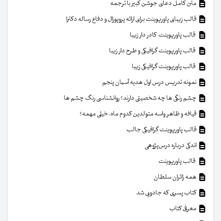
متن کامل دعای جوشن کبیر با ترجمه
قالب زیبای پاورپوینت برای ارائه پروپوزال و دفاع رساله دکترا
قالب پاورپوینت کادر دار زیبا
قالب پاورپوینت گرافیکی و طرح دار زیبا
قالب پاورپوینت گرافیکی زیبا
نمونه تدریس درس اول هدیه آسمان پنجم
چشم رنگی ها چه شخصیتی دارند؟ روانشناسی رنگ چشم ها
قیافه و ظاهر واسه متولدین کدوم ماه، خیلی مهمه؟
قالب پاورپوینت گرافیکی جالب
اندکی درباره درس‌پژوهی
قالب پاورپوینت
همه زائران سلطان
کتاب پسری که جادویی شد
معرفی کتاب