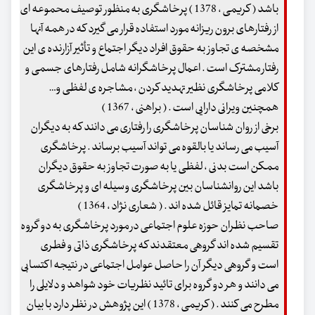
باشد ( کریمی ، 1378 ) پرخاشگری به منظور توصیف محموعه ای
از رفتارهای برون ریزانه مورد استفاده قرار می گیرد که در همه آنها
مشخصه ی تجاوز به حقوق افراد دیگر اجتماع و تأثیر آزارنده ی این
رفتار مشترک است . اعمال پرخاشگرانه شامل رفتارهای جسمی و
کلامی پرخاشگری نظیر تهدید کردن ، مشاجره ی لفظی و…
همچنین ویرانی دارایی است . ( براهنی ، 1367 )
برخی از روان شناسان پرخاشگری را رفتاری می دانند که به دیگران
آسیب می رساند یا بالقوه می تواند آسیب برساند . پرخاشگری
ممکن است بدنی ، لفظی یا به صورت تجاوز به حقوق دیگران
باشد این روانشناسان بین پرخاشگری وسیله ای و پرخاشگری
خصمانه تمایز قائل شده اند . ( شعاری نژاد ، 1364 )
صاحب نظران حوزه علوم اجتماعی در مورد پرخاشگری به دو گروه
تقسیم شده اند گروهی معتقدند که پرخاشگری ذاتی و فطری
است و گروهی دیگر آن را حاصل عوامل اجتماعی در نتیجه اکتسابی
می دانند و هر دو گروه برای تائید نظریات خود شواهد و دلایلی را
مطرح می کنند . ( کریمی ، 1378 ) این پژوهش در نظر دارد با بیان