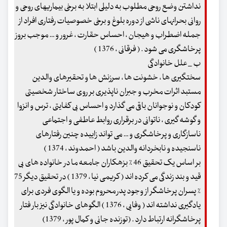
نداشتن وضع روحی مطلوب به دلیلی ابتلا به برخی بیماریهای روحی و
روانی بحرانهای ناشی از دوره بلوغ و برخی خصوصیات رفتاری افراد از
جمله اضطراب و هیجان ، احساس حقارت ، غرور و … موجب بروز
پرخاشگری می شود . ( فرقانی ، 1376 )
ب _ علل خانوادگی
سختگیری ها ، خشونت ها ، سرزنش ها و تحقیرهای والدین
مستبد اثرات مخرب و جبران ناپذیری بر روی ساختار شخصیتی
کودکان و نوجوانان باقی می گذارد و احساس بی کفایتی ، ترس و انزوا
و گوشه گیری ، ناتوانی در برقراری روابط عاطفی و اجتماعی
ناسازگاری و پرخاشگری و … می تواند زاییده چنین رفتارهای
ناسنجیده و نابخردانه والدین باشد ( احمدوند ، 1374 )
بر اساس یک تحقیق 46 % بزهکاران جامعه ما در خانواده های بی
قید و بند زندگی می کرده اند ( کریمی نیا ، 1379 ) در تحقیق دیگر 75
% پسران پرخاشگر از وجود پدر محروم بوده و یا الگوی فردی برای
یادگیری نداشته اند ( وفایی ، 1376 ) الگوهای خانوادگی نیز بار فتار
پرخاشگرانه ارتباط دارد . (توزنده جانی و کمال پور ، 1379)