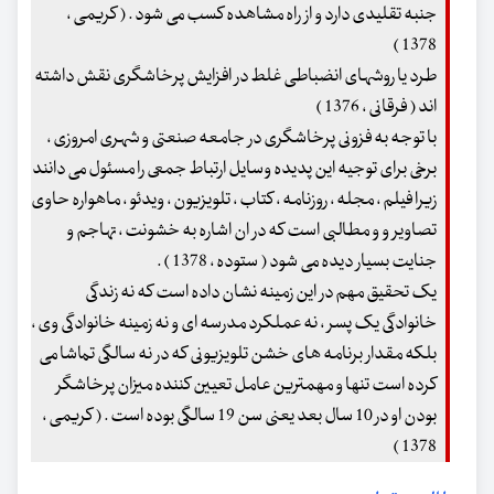
جنبه تقلیدی دارد و از راه مشاهده کسب می شود . ( کریمی ،
1378 )
طرد یا روشهای انضباطی غلط در افزایش پرخاشگری نقش داشته
اند ( فرقانی ، 1376 )
با توجه به فزونی پرخاشگری در جامعه صنعتی و شهری امروزی ،
برخی برای توجیه این پدیده وسایل ارتباط جمعی را مسئول می دانند
زیرا فیلم ، مجله ، روزنامه ، کتاب ، تلویزیون ، ویدئو ، ماهواره حاوی
تصاویر و و مطالبی است که در ان اشاره به خشونت ، تهاجم و
جنایت بسیار دیده می شود ( ستوده ، 1378 ) .
یک تحقیق مهم در این زمینه نشان داده است که نه زندگی
خانوادگی یک پسر ، نه عملکرد مدرسه ای و نه زمینه خانوادگی وی ،
بلکه مقدار برنامه های خشن تلویزیونی که در نه سالگی تماشا می
کرده است تنها و مهمترین عامل تعیین کننده میزان پرخاشگر
بودن او در 10 سال بعد یعنی سن 19 سالگی بوده است . ( کریمی ،
1378 )