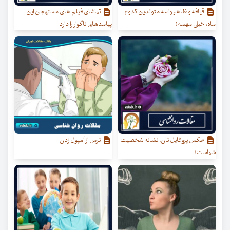
قیافه و ظاهر واسه متولدین کدوم
تماشای فیلم های مستهجن این
ماه، خیلی مهمه؟
پیامدهای ناگوار را دارد
عکس پروفایل تان، نشانه شخصیت
ترس از آمپول زدن
شماست!