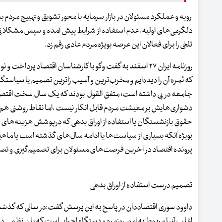
رویه و عملکرد مسئولان در بازار سرمایه با محور تشویق و تهییج مردم به
دلگرمی‌های اولیه، عدم استفاده از شرایط پیش آمده و سپس مشکلاتی 
تلخی را برای فعالان این عرصه بویژه مردم عادی رقم زد.
روزنامه ایران ۲۷ اسفند به گفت وگو با کارشناسان اقتصاد پرد
که ثمره آن را دیده‌ایم و مخرب‌ترین و آسیب زاترین تصمیم یا سیاستگذ
جامعه در پی داشته است؛ متفق القول بودند که یک سال سخت اقتصاد
دشواری‌هایش بر معیشت مردم قابل انکار نیست ،اما نقاط روشنی هم 
حقوق بازنشستگان یا استفاده از اوراق بدهی که درپوشش هزینه‌های 
بویژه آنکه بسیاری از سیاست‌ها یا ادامه سال‌های گذشته است یا ماهیتاً
پرونده اقتصاد در آخرین فرصت‌های مسئولان برای تصمیم‌گیری و ت
تصمیم درست استفاده از اوراق بدهی
داوود سوری اقتصاددان در پاسخ به این پرسش گفت:در سالی که گذ
اغلب آنها مربوط به امور روزمره و دستگاه اجرایی است که با بی‌نظمی د