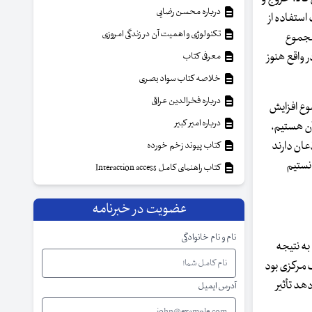
درباره محسن رضایی
استفاده از
تکنولوژی و اهمیت آن در زندگی امروزی
 مجموع
ر واقع هنوز
معرفی کتاب
خلاصه کتاب سواد بصری
درباره فخرالدین عراقی
وع افزایش
درباره امیر کبیر
آن هستیم،
اذعان دارند
کتاب پیوند زخم خورده
نتوانستیم
کتاب راهنمای کامل Interaction access
عضویت در خبرنامه
نام و نام خانوادگی
متأسفانه به نتیجه
 مرکزی بود
هد تأثیر
آدرس ایمیل