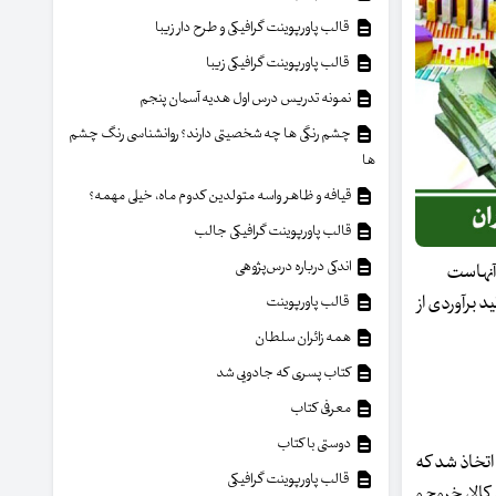
قالب پاورپوینت گرافیکی و طرح دار زیبا
قالب پاورپوینت گرافیکی زیبا
نمونه تدریس درس اول هدیه آسمان پنجم
چشم رنگی ها چه شخصیتی دارند؟ روانشناسی رنگ چشم
ها
قیافه و ظاهر واسه متولدین کدوم ماه، خیلی مهمه؟
قالب پاورپوینت گرافیکی جالب
اندکی درباره درس‌پژوهی
آنهاست
د برآوردی از
قالب پاورپوینت
همه زائران سلطان
کتاب پسری که جادویی شد
معرفی کتاب
دوستی با کتاب
تخاذ شد که
قالب پاورپوینت گرافیکی
کالا، خروج و