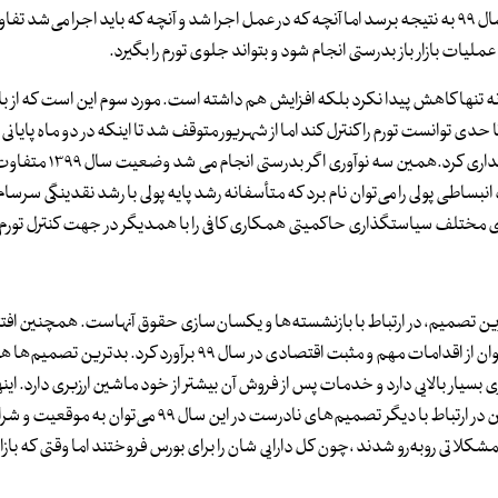
مورد دوم عملیات بازار باز بود که در سال ۹۸ آغاز شد به امید اینکه در سال ۹۹ به نتیجه برسد اما آنچه که در عمل اجرا شد و آنچه که باید اجرا
لیات بازار باز بدرستی انجام شود و بتواند جلوی تورم را بگیرد.
وده است و تورم نه تنها کاهش پیدا نکرد بلکه افزایش هم داشته است. مورد سوم این است که از با
 منتشر شد و تا حدی توانست تورم را کنترل کند اما از شهریور متوقف شد تا اینکه در دو ماه پا
زیادی اوراق عرضه شد که خریداری هم نداشت و نظام بانکی آن را خریداری کرد.هم
اطی پولی را می‌توان نام برد که متأسفانه رشد پایه پولی با رشد نقدینگی سرسام
ین تصمیم، در ارتباط با بازنشسته‌ها و یکسان‌سازی حقوق آنهاست. همچنین اف
پروژه‌های مربوط به پتروشیمی را که در جاهای مختلف انجام شد می‌توان از اقدامات مهم و مثبت اقتصادی در سال ۹۹ 
سیار بالایی دارد و خدمات پس از فروش آن بیشتر از خود ماشین ارزبری دارد. اینه
تصمیم‌هایی کاملاً اشتباه بوده است که در این سال گرفته شد. همچنین در ارتباط با دیگر تصمیم‌های نادرست در این سال ۹
 مشکلاتی روبه‌رو شدند ،چون کل دارایی شان را برای بورس فروختند اما وقتی که بازا