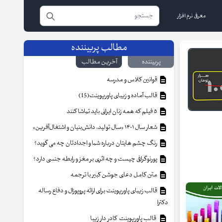
معرفی نرم افزار
مطالب پربیننده
پربیننده
آخرین مطالب
قوانین کلاس و مدرسه
قالب آماده و زیبای پاورپوینت(15)
۵ فیلم که همه زنان ایرانی باید تماشا کنند
شعار سال ۱۴۰۱ «سال تولید، دانش‌بنیان و اشتغال‌آفرین»
رنگ چشم هایتان درباره شما و اجدادتان چه می گوید؟
پورنوگرافی چیست و چه اثری بر مغز و رابطه جنسی دارد؟
متن کامل دعای جوشن کبیر با ترجمه
قالب زیبای پاورپوینت برای ارائه پروپوزال و دفاع رساله
دکترا
قالب پاورپوینت کادر دار زیبا