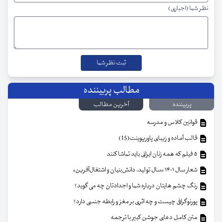
نظر شما (اجباری)
مطالب پربیننده
پربیننده
آخرین مطالب
قوانین کلاس و مدرسه
قالب آماده و زیبای پاورپوینت(15)
۵ فیلم که همه زنان ایرانی باید تماشا کنند
شعار سال ۱۴۰۱ «سال تولید، دانش‌بنیان و اشتغال‌آفرین»
رنگ چشم هایتان درباره شما و اجدادتان چه می گوید؟
پورنوگرافی چیست و چه اثری بر مغز و رابطه جنسی دارد؟
متن کامل دعای جوشن کبیر با ترجمه