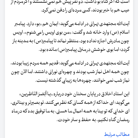
است که اگر گناه بو داشت، دو نفر پیش هم نمی‌نشستند و اگر مردم از
عیب هم با خبر بودند، کسی مرده‌ای را دفن نمی‌کرد.
آیت‌الله مجتهدی تهرانی در ادامه می‌گوید: ایمان هم «بو» دارد. پیامبر
اسلام (ص) وارد خانه شد و گفت: «من بوی اویس را می‌شنوم»، اویس
چون مادرش اجازه نداده بود، منتظر نماند تا پیامبر(ص) به مدینه باز
گردد؛ اما بوی خوشش در منزل پیامبر(ص) مانده بود.
آیت‌الله مجتهدی تهرانی در ادامه می‌گوید: قدیم همه مردم زیبا بودند،
چون همه اهل نماز شب بودند و چهره‌ای نورانی داشتند، اما الآن چون
نماز شب نمی‌خوانند، چهره‌ها به ‌زیبایی گذشته نیست.
این استاد اخلاق در پایان سخنان خود درباره «یـا أبْصَرَ النّاظرین»
می‌گوید: ای خدا که از همه کسانی‌ که نظر می‌کنند، تو بصیرتر و بیناتری،
ای خدایی که تو بینا به همه اعمال ما هستی، به ما توفیق بده که در ماه
رمضان گناه نکنیم، به حفظ و ستر خودت.
مطالب مرتبط