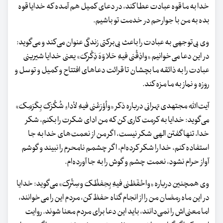
خدا به ما قوه عبادت عطا کند، در دعای کمیل هم آمده که خدایا قوه
بده به من با جوارحم در خدمت تو باشیم.
وی بی‌توجهی به عبادت را باعث بی‌برکتی زندگی عنوان می‌کند و می‌گوید:
در این دعا می‌خوانیم «واذِقْنی فیهِ حَلاوَهَ ذِکْرِکَ» یعنی خدایا شیرینی
عبادت را به ذائقه ما بچشان تا قرائت دعاهای افتتاح و کمیل و توسل و
روزه و نماز به ما مزه کند.
آیت‌الله مجتهدی تهرانی درباره ذکر «وأوْزِعْنی فیهِ لأداءِ شُکْرَکَ بِکَرَمِکَ»
می‌گوید: خدایا به کرمت کاری کن که من ادای شکرت را بکنم، شکر
خدا، تنها گفتن الهی شکر نیست، اگر من از نعمت‌های خدا به ‌جا
استفاده کنم، خدا را شکر کرده‌ام، اگر چشمم نامحرم را نبیند و گوشم
آواز حرام نشود، نعمت چشم و گوش را به‌ جا آورده‌ام.
وی همچنین درباره «واحْفَظنی فیهِ بِحِفظْکَ وسِتْرِکَ» می‌گوید: خدایا
در این ماه رمضان من را از انجام گناه حفظ کن، مردم این را می‌خوانند،
اما معنی‌اش را نمی‌دانند، باید این دعا برای مردم معنا شوند. روایت