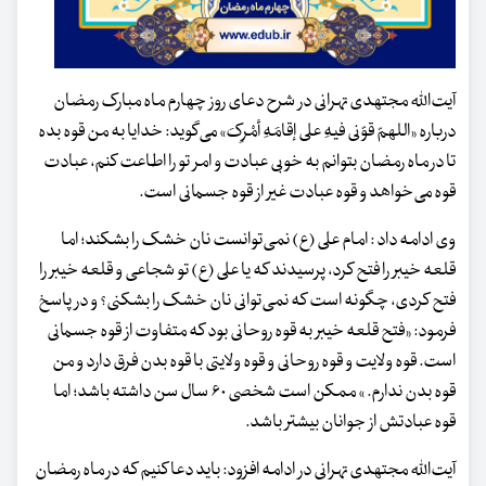
آیت‌الله مجتهدی تهرانی در شرح دعای روز چهارم ماه مبارک رمضان
درباره «اللهمّ قوّنی فیهِ علی إقامَهِ أمْرِکَ» می‌گوید: خدایا به من قوه بده
تا در ماه رمضان بتوانم به ‌خوبی عبادت و امر تو را اطاعت کنم، عبادت
قوه می‌خواهد و قوه عبادت غیر از قوه جسمانی است.
وی ادامه داد : امام علی (ع) نمی‌توانست نان خشک را بشکند؛ اما
قلعه خیبر را فتح کرد، پرسیدند که یا علی (ع) تو شجاعی و قلعه خیبر را
فتح کردی، چگونه است که نمی‌توانی نان خشک را بشکنی؟ و در پاسخ
فرمود: «فتح قلعه خیبر به قوه روحانی بود که متفاوت از قوه جسمانی
است. قوه ولایت و قوه روحانی و قوه ولایتی با قوه بدن فرق دارد و من
قوه بدن ندارم. » ممکن است شخصی ۶۰ سال سن داشته باشد؛ اما
قوه عبادتش از جوانان بیشتر باشد.
آیت‌الله مجتهدی تهرانی در ادامه افزود: باید دعا کنیم که در ماه رمضان