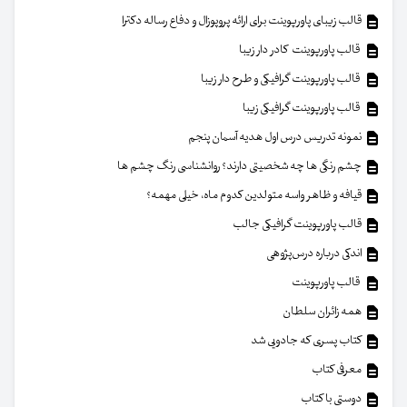
قالب زیبای پاورپوینت برای ارائه پروپوزال و دفاع رساله دکترا
قالب پاورپوینت کادر دار زیبا
قالب پاورپوینت گرافیکی و طرح دار زیبا
قالب پاورپوینت گرافیکی زیبا
نمونه تدریس درس اول هدیه آسمان پنجم
چشم رنگی ها چه شخصیتی دارند؟ روانشناسی رنگ چشم ها
قیافه و ظاهر واسه متولدین کدوم ماه، خیلی مهمه؟
قالب پاورپوینت گرافیکی جالب
اندکی درباره درس‌پژوهی
قالب پاورپوینت
همه زائران سلطان
کتاب پسری که جادویی شد
معرفی کتاب
دوستی با کتاب