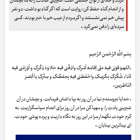
گردد و جدای از توان جسمی است، شیرینی عبادت را به ما بچشان
و از انجام گناه حفظ کن؛ روایت است که اگر گناه بو داشت، دو نفر
پیش هم نمی‌نشستند و اگر مردم از عیب هم با خبر بودند، کسی
مرده‌ای را دفن نمی‌کرد.»
بِسْمِ اللَّهِ الرَّحْمنِ الرَّحِیمِ‌
«اللهمّ قوّنی فیهِ علی إقامَهِ أمْرِکَ واذِقْنی فیهِ حَلاوَهَ ذِکْرِکَ و أوْزِعْنی فیهِ
لأداءِ شُکْرَکَ بِکَرَمِکَ واحْفَظنی فیهِ بِحِفظْکَ و سِتْرِکَ یا أبْصَرَ
النّاظرین»
«خدایا نیرومندم نما در آن روز به بپا داشتن فرمانت، و بچشان در آن
شیرینی یادت را، و مهیا کن مرا در آن روز برای انجام سپاسگزاریت، به
کرم خودت نگهدار مرا در این روز به نگاه داریت و پرده پوشی خودت،
ای بیناترین بینایان.»