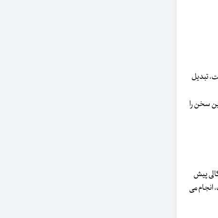
یت، تبدیل
ین سخن را
الی پیش
 انجام می