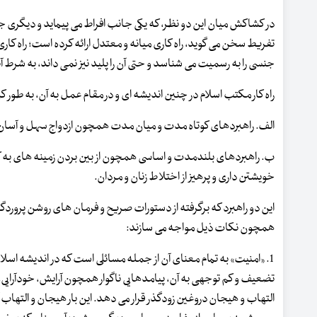
در کشاکش میان این دو نظر، که یکی جانب افراط می پیماید و دیگری جان
تفریط سخن می گوید، راه کاری میانه و معتدل ارائه کرده است؛ راه کاری
جنسی را به رسمیت می شناسد و حتی آن را پلید نیز نمی داند، به شرط 
راه کار مکتب اسلام در چنین اندیشه ای و در مقام عمل به آن، به طور ک
الف. راهبردهای کوتاه مدت و میان مدت همچون ازدواج سهل و آسان در
ب. راهبردهای بلندمدت و اساسی همچون از بین بردن زمینه های به کا
خویشتن داری و پرهیز از اختلاط زنان و مردان.
این دو راهبرد که برگرفته از دستورات صریح و فرمان های روشن پروردگار
همچون نکات ذیل مواجه می سازند:
1. «امنیت» به تمام معنای آن از جمله مسائلی است که در اندیشه اس
تضعیف و کم توجهی به آن، پیامدهایی ناگوار همچون آرایش، خودآرایی، 
التهاب و هیجان دروغین زودگذر قرار می دهد. این بار هیجان و التهاب آن چن