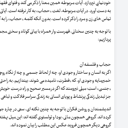
خودنمایی نپردازد. آیات مربوطه همین معنا را ذکر می کند و فتوای فق
به دست آورد. در آیات مربوطه، لغت «حجاب» به کار نرفته است. آیاتی 
تماس های زن و مرد را ذکر کرده است، بدون آنکه کلمه «حجاب» را به کار
با توجه به چنین سخنانی، فهرست وار همراه با بیانی کوتاه و سخنی 
پردازیم:
حجاب و فلسفه آن
اگر به انسان و ساختار وجودی او، چه از لحاظ جسمی و چه از نگاه روحی
خمیرمایه وجودی او، که «فطرت» نامیده می شوند، بیندازیم، به راحتی د
«جنسی» است؛ میلی نیرومند که اگر در مسیر صحیح و راه درست خوی
جز تبدیل زندگی پرنشاط و پویای انسانی به زندگی سراسر فلاکت و تباهی چ
اندیشمندان و روشن فکران با توجه به چنین نکته ای، سعی در چاره جویی ب
کرده اند. گروهی همچون مانی، بودا و تولستوی گفته اند: این میل نهفته و 
گروهی دیگر همچون فروید عکس این مطلب را بیان نموده اند.