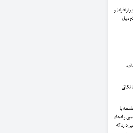
از افراط و
ام میل
اف،
 نکاتی
امعه یا
بی و ایجاد
می دارد که