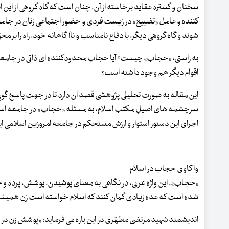
سخنان و گستره عقاید برخاسته از آن، چنان است که گاه گروهی از این
کننده و عامل «تضییع» در زیست فردی و حضور اجتماعی زنان در جامعه
شوند و گاه گروهی دیگر، با دفاع نامناسب و ناآگاهانه خود، راه را بر 
به راستی، «حجاب» چیست؟ آیا حجاب محدودکننده ای ذاتی در جامع
اقوام دیگر هم وجود داشته است؟
این مقاله به صورت تحلیلی پژوهشی قصد آن دارد تا در جهت پاسخ گویی ب
سرچشمه های اصیلِ مکتب اسلام، به مسئله «حجاب» در جامعه اسلامی 
اجرای این دستور استوار و ارزش مستحکم در جامعه امروزین اسلامی ای
واکاوی حجاب در اسلام
«حجاب»، این واژه عربی، در نگاهی به معنای پوشیدن، پوشش، پرده و ح
شده است که عده زیادی گمان کنند که اسلام خواسته است زن همیشه 
اندیشمند شهید مرتضی مطهّری در این باره می فرماید: «پوشش زن در اس