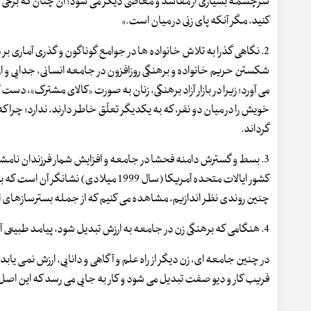
سرچشمه بسیاری از مفاسد و معاصی دیگر می شود؛ آن چنان که برخی از 
کنید، مگر آنکه پای زنی در میان است.»
2. نگاهی گذرا به تلاش خانواده ها در جوامع گوناگون و گذری آماری بر 
شکستن حریم خانواده و برهنگی روزافزون در جامعه انسانی، جدایی و از 
می آورد؛ زیرا در بازار آزاد برهنگی، زنان به صورت «کالای مشترک»، د
خویش را در میان دو نفر، که به یکدیگر تعلّق خاطر دارند، ندارد؛ چرا که
گرداند.
3. بسط و گسترش دامنه فحشا در جامعه و افزایش شمار فرزندان نامشرو
کشور ایالات متحده آمریکا (سال 1999 می
چنین روندی نظر اندازیم، مشاهده می کنیم که از جمله بسترسازهای اس
4. هنگامی که برهنگی زن در جامعه به ارزش تبدیل شود، پیامد طبیعی آن افزایش روزافزون آرایش و خودنمایی او در جامعه است.
در چنین جامعه ای، زن دیگر از راه علم و آگاهی و دانایی، ارزش نمی ی
فریب کار و دیو صفت تبدیل می شود و کار به جایی می رسد که این اصل