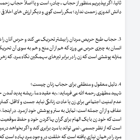
ثانیا، اگر بپذیریم منظور از حجاب «چادر» است و یا اصلاً حجاب زحمت
دانش اندوزی زحمت ندارد؟ مگر راست گویی و دیگر ارزش های اخلاقی برخ
3. حجاب طبع حریص مردان را بیشتر تحریک می کند و حرص آنان را شعله ورتر می سازد. آیا این شیوه کارآمد است؟
انسان به چیزی حرص می ورزد که هم از آن منع و هم به سوی آن تحری
منزله پوششی است که زن را در برابر تیرهای سهمگین نگاه مرد، که زهر 
4. دلیل معقول و منطقی برای حجاب زنان چیست؟
شهید مطهّری رحمه الله می فرماید: «به عقیده ما، ریشه پدید آمدن حری
عدم امنیت اجتماعی برای زن یا عادت زنانگی نباید جست و لااقل، کمتر
عفاف و از آن جمله است: تمایل به ستر و پوشش خود از مرد. در اینجا، 
است که خود زن با یک الهام برای گران بها کردن خود و حفظ موقعیت 
است که از نظر جسمی، نمی تواند با مرد برابری کند و اگر بخواهد در مید
مرد را در همان نیازی یافته است که خلقت در وجود مرد نهاده است که 