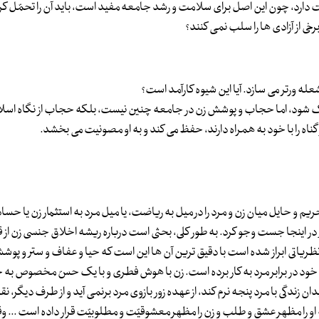
 دارد، چون این اصل برای سلامت و رشد جامعه مفید است، باید آن را تحمّل کرد
ی از آزادی ها را سلب نمی کنند؟
ک شود، اما حجاب و پوشش زن در جامعه چنین نیست، بلکه حجاب از نگاه اسلام،
گناه را با خود به همراه دارند، حفظ می کند و به او مصونیت می بخشد.
م و حایل میان زن و مرد را در میل به ریاضت، یا میل مرد به استثمار زن یا حساد
 در اینجا جست وجو کرد. به طور کلی، بحثی است درباره ریشه اخلاق جنسی زن از ق
نظریاتی ابراز شده است با دقیق ترین آن ها این است که حیا و عفاف و ستر و پو
خود در برابر مرد به کار برده است. زن با هوش فطری و با یک حسّ مخصوص به خ
ان زندگی با مرد پنجه نرم کند، از عهده زور بازوی مرد برنمی آید و از طرف دیگر،
او را مظهر عشق و طلب و زن را مظهر معشوقیّت و مطلوبیّت قرار داده است ... وق