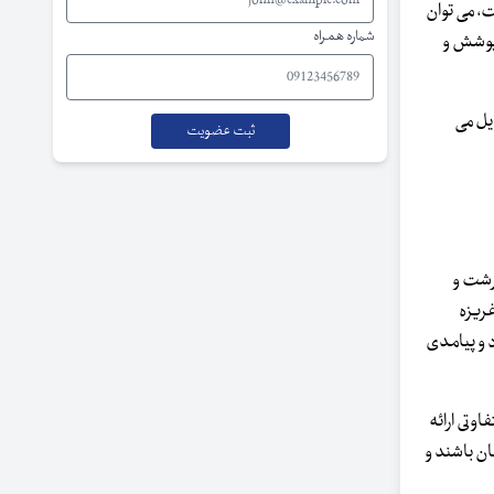
ت، می توان
شماره همراه
 پوشش و
یل می
سرشت و
غریزه
 و پیامدی
اوتی ارائه
مان باشند و