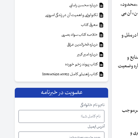
ی «محدود»
درباره محسن رضایی
ن» آن می
تکنولوژی و اهمیت آن در زندگی امروزی
معرفی کتاب
در ملل و
خلاصه کتاب سواد بصری
درباره فخرالدین عراقی
درباره امیر کبیر
ابع و
کتاب پیوند زخم خورده
باره وضعیت
کتاب راهنمای کامل Interaction access
عضویت در خبرنامه
نام و نام خانوادگی
امر موجب
آدرس ایمیل
ری و