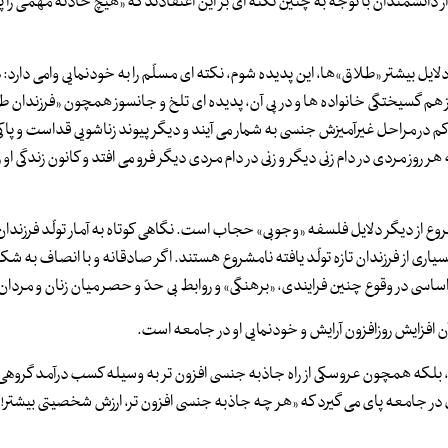
دانشمندان با توجه به چنین نکته ای بر این اعتقادند که «هیچ حادثه مهمی را پ
دلایل بیشتر «طلاق»ها، این پدیده شوم، نکته ای مسلّم را به خودنمایی وامی دارد:
هم گسیختگی خانواده ها و در پی آن، پدیده ای تلخ و جانسوز همچون «فرزندان طلا
ست کم در مراحل غیرآمیزش جنسی به شمار می آیند و دیگر پیوند زناشویی قداست و پ
 هر روز مردی در دام زنی دیگر و زنی در دام مردی دیگر فرو می افتد و کانون زندگی ا
ع از دیگر دلایل فلسفه «وجوبی» حجاب است. نگاهی کوتاه به آمار تولّد فرزندان
لادی) نشانگر آن است که بسیاری از فرزندان تازه تولّد یافته نامشروع هستند. اگر صادقانه و با انصاف به 
اسی در وقوع چنین فرایندی، «برهنگی» و روابط بی حدّ و حصر میان زنان و مردا
ابد، بلکه همچون عروسکی از راه جاذبه جنسی افزون تر به وسیله کسب درآمد گروهی 
 در جامعه پای می گیرد که «هر چه جاذبه جنسی افزون تر، ارزش شخصیتی بیشتر!»