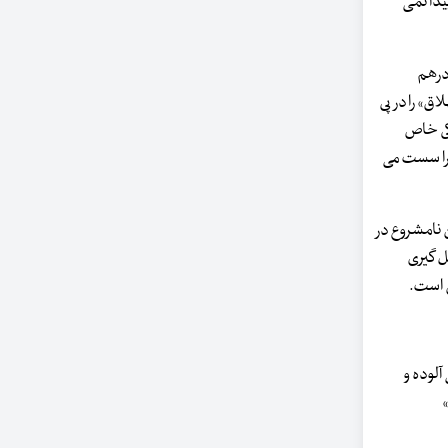
یدا نمی
 درهم
ق» را در پی
اکی خاص
و را سست می
 نامشروع در
شکل گیری
ن است.
آلوده و