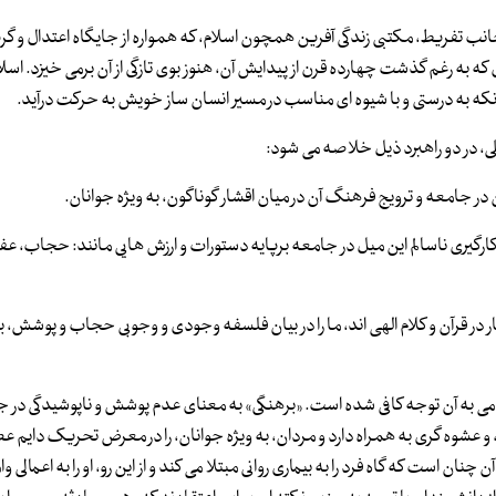
ب تفریط، مکتبی زندگی آفرین همچون اسلام، که همواره از جایگاه اعتدال و گریز 
 که به رغم گذشت چهارده قرن از پیدایش آن، هنوز بوی تازگی از آن برمی خیزد. اسل
آنکه به درستی و با شیوه ای مناسب در مسیر انسان ساز خویش به حرکت درآید.
لی، در دو راهبرد ذیل خلاصه می شود:
 جامعه و ترویج فرهنگ آن در میان اقشار گوناگون، به ویژه جوانان.
رگیری ناسالم این میل در جامعه برپایه دستورات و ارزش هایی مانند: حجاب، عف
 در قرآن و کلام الهی اند، ما را در بیان فلسفه وجودی و وجوبی حجاب و پوشش، با
لامی به آن توجه کافی شده است. «برهنگی» به معنای عدم پوشش و ناپوشیدگی در ج
و عشوه گری به همراه دارد و مردان، به ویژه جوانان، را در معرض تحریک دایم عص
ان است که گاه فرد را به بیماری روانی مبتلا می کند و از این رو، او را به اعمالی وا