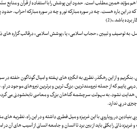
ها هم مؤیّد همین مطلب است. حدود این پوشش را با استفاده از قرآن و منابع سنّ
که در این باره هست، چه در سوره مبارکه نور و چه در سوره مبارکه احزاب، حدود
 برده باشد.»(2)
مجمل، به توصیف و تبیین «حجاب اسلامی» یا «پوشش اسلامی» درقالب گزاره های ذ
، بنگریم و از این رهگذر، نظری به انگیزه های نهفته و امیال گوناگون خفته در 
رمی یابیم که از جمله نیرومندترین، بزرگ ترین و برترین نیروهای موجود در او، 
ش هدایت نشود، به سهولت سرچشمه گناهان بزرگ و معاصی نابخشودنی می گردد
یزی در پی ندارد.
نیادین در رویارویی با این غریزه و میل فطری داشته و در این راه، نظریه های متف
غریزه ذاتی را بکلی باید از بین برد تا انسان و جامعه انسانی از آسیب های آن در ا