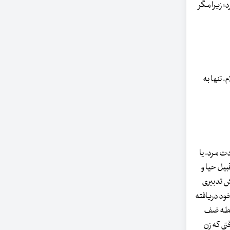
؛ زیرا مگر
 تنها به
ت مرد، یا
بیل حیا و
شش تدبیری
ود دریافته
 نقطه ضف
تی که زن