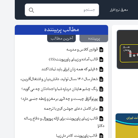
معرفی نرم افزار
مطالب پربیننده
پربیننده
آخرین مطالب
قوانین کلاس و مدرسه
قالب آماده و زیبای پاورپوینت(15)
۵ فیلم که همه زنان ایرانی باید تماشا کنند
شعار سال ۱۴۰۱ «سال تولید، دانش‌بنیان و اشتغال‌آفرین»
رنگ چشم هایتان درباره شما و اجدادتان چه می گوید؟
پورنوگرافی چیست و چه اثری بر مغز و رابطه جنسی دارد؟
متن کامل دعای جوشن کبیر با ترجمه
قالب زیبای پاورپوینت برای ارائه پروپوزال و دفاع رساله
دکترا
قالب پاورپوینت کادر دار زیبا