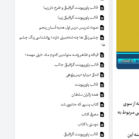
قالب پاورپوینت گرافیکی و طرح دار زیبا
قالب پاورپوینت گرافیکی زیبا
نمونه تدریس درس اول هدیه آسمان پنجم
چشم رنگی ها چه شخصیتی دارند؟ روانشناسی رنگ چشم
ها
قیافه و ظاهر واسه متولدین کدوم ماه، خیلی مهمه؟
قالب پاورپوینت گرافیکی جالب
اندکی درباره درس‌پژوهی
قالب پاورپوینت
همه زائران سلطان
ه از سوی
کتاب پسری که جادویی شد
ی مربوط به
معرفی کتاب
دوستی با کتاب
نه این
قالب پاورپوینت گرافیکی