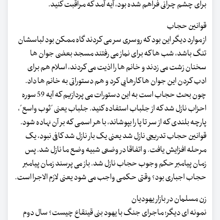
برای چشم چرانی فراهم شده بود، آیه آمد که مراقبت کنید.
قوانین حجاب
از موارد دیگر این بود که روسری سر می کردند گاه ممکن بود لباسشان
تنگ باشد، شب ها که برای نماز می رفتند مسجد بعضی جوان ها
سخنان زشت می زدند و خانم ها را اذیت می کردند، اسلام هم برای
ادب کردن این جوان ها کارهایی کرد و هم دستوراتی به خانم ها داد.
چون بحث حجاب است به این دستورات می پردازیم که آیه 59 سوره
احزاب نازل شد که از جلباب استفاده کنید. جلباب یعنی "ثوب واسع"،
پارچه بلندی که از سر تا پا را بپوشاند، با هر اسمی که بر آن نهاده شود.
قوانین حجاب تدریجی نازل شد یعنی یک بار نازل شد کافی نبود، یک
مرحله افزایش یافت. و اتفاقا در وضعی شبیه وضع ما نازل شد. پس
زمان پیامبر حکم وجوب حجاب نازل شد. باز می پرسند زمان پیامبر
حجاب اجباری بود؟ وقتی حکمی واجب می شود یعنی لازم الاجرا است.
زن مسلمان در بازار یهودیان
نمونه ای دیگر؛ ماجرای جنگ با یهود بنی قینقاع چیست؟ سال دوم