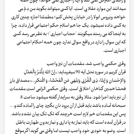
و رانندگی اعتراض نمی کند و آنها را اجباری نمی خواند؟ چون همه
میدانند این موارد عقلایی است. آیا کسی میتواند بگوید من دلم می
خواهد ویروس ابولا را در خیابان پخش کنم؟ مطمئنا اجازه چنین کاری
به کسی داده نمیشود. یک جا هم اسلام حکم اجتماعی قرار داده، چرا
به اینجا که می رسند میگویند "حجاب اجباری"؟ به نظر می رسد کسی
که این سوال را دارد در واقع سوالی ندارد چون همه احکام اجتماعی
اجباری است.
وقتی حکمی واجب شد، مقدمات آن نیز واجب
قرآن کریم در سوره نحل آیه 90 میفرماید: «إِنَّ اللّهَ یَأْمُرُ بِالْعَدْلِ
وَالإِحْسَانِ وَ إِیتَاء ذِی الْقُرْبَی وَیَنْهَی عَنِ الْفَحْشَاء وَ الْمُنکرِ...» مصداق بارز
فحشا همین گناهان اخلاقی است. وقتی حکمی الزامی است مقدمات
آن نیز باید اجرا شود. مثلا وقتی به سرایدار گفته میشود ساعت 8
صبحانه آماده باشد باید قبل از آن برود نان بگیرد چای را آماده کندو. ..
پس این مقدمات هم لازم است هرچند که تک تک بیان نشده باشد.
در قرآن آمده است که باید نماز به پا داری و نماز بدون طهارت باطل
است. وضو به خودی خود واجب نیست اما وقتی می گوید اگر موقع