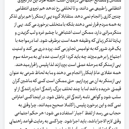
مسائل و مصالح اجتماعی در میان است، همه افراد این کار نیروی
انتظامی را طبیعی می دانند، و تا تخلفی رخ ندهد هم نیروی انتظامی
چنین کاری را انجام نمی دهد. متقابلا گروه نهی از منکر را هم برای تذکر
به همه مردم قرار نمی دهند بلکه با متخلف برخورد می کند. نهی از
منکر مراتبی دارد، ممکن است اشتباهی با چشم غره و لب گزیدن و
نهایتا تذکر زبانی که وظیفه همه است برطرف شود. اما در مواجه با
یک فرد شرور که به نوامیس تجاوز می کند، پرده دری می کند و امنیت
اجتماع را بر هم میزند چه باید کرد؟ لازم است عده ای به مرحله سوم
نهی از منکر که مرحله عملی است بپردازند لذا پلیس را قرار میدهند.
همه عقلای عالم اینکار را انجام می دهند و ما به لحاظ شرعی به عنوان
نهی از منکر به آن می پردازیم. حتی ممکن است کسی که ماشین گران
قیمتی خریده باشد اما با چند تخلف بزرگ رانندگی اجازه رانندگی از او
سلب شود و گواهی نامه رانندگی اش باطل شود. در اینجا کسی اعتراض
نمی کند و این برخورد پلیس را کاملا صحیح میدانند، چرا وقتی به
حجاب می رسد از لفظ "اجبار" استفاده می شود؟ هر حکم اجتماعی
وقتی لازم الاجرا باشد، باید اجرا شود. چرا کسی به رعایت قواعد راهنمایی