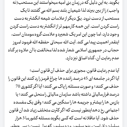
بگوید. به این دلیل که در زمان بنی امیه میخواستند این مستحب(نه
واجب) را از بین ببرند لذا شیعیان بلند بسم الله می گفتند تا یک
مستحب از دست نرود. یکی دیگر از علامات شیعه انگشتر به دست
راست کردن است. این همه کار مهم تر از انگشتر به دست راست کردن
وجود دارد، اما چون این امر یک شعیره و علامت گروه مومنان است،
اینقدر اهمیت پیدا می کند. آیت الله سبحانی حفظه الله فرمود امروز
حجاب در جمهوری اسلامی شعار شده لذا مخالفت با آن علاوه بر گناه
عدم رعایت آن، گناه اضافی نیز دارد.
آیا عدم رعایت قانون، مجوزی برای حذف آن قانون است؟
آیا اگر در جامعه ای 45 درصد راننده ها چراغ قرمز را رد کنند این قانون را
حذف می کنند؟ و صورت مسئله را پاک می کنند؟ آیا اگر کشوری 70
درصد فرار مالیاتی داشته باشد سازمان مالیاتی را منحل می کنند؟ یا
بازرس ها را بیشتر و جریمه ها را سنگین می کنند؟ وقتی یک مفسده
اجتماعی رخ دهداینطور نیست که اگر کثرت متخلف زیاد شد آن قانون
حذف شود. آیا عاقلانه است که کسی بگوید مسئله کشور ما 3 هزار
میلیارد دلار است، پنج میلیون و ده میلیون که پولی نیست؟ پس چطور