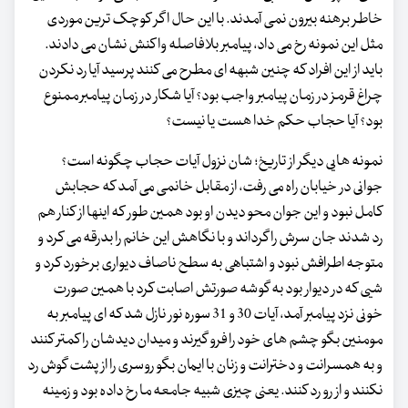
خاطر برهنه بیرون نمی آمدند. با این حال اگر کوچک ترین موردی
مثل این نمونه رخ می داد، پیامبر بلافاصله واکنش نشان می دادند.
باید از این افراد که چنین شبهه ای مطرح می کنند پرسید آیا رد نکردن
چراغ قرمز در زمان پیامبر واجب بود؟ آیا شکار در زمان پیامبر ممنوع
بود؟ آیا حجاب حکم خدا هست یا نیست؟
نمونه هایی دیگر از تاریخ؛ شان نزول آیات حجاب چگونه است؟
جوانی در خیابان راه می رفت، از مقابل خانمی می آمد که حجابش
کامل نبود و این جوان محو دیدن او بود همین طور که اینها از کنار هم
رد شدند جان سرش را گرداند و با نگاهش این خانم را بدرقه می کرد و
متوجه اطرافش نبود و اشتباهی به سطح ناصاف دیواری برخورد کرد و
شیی که در دیوار بود به گوشه صورتش اصابت کرد با همین صورت
خونی نزد پیامبر آمد، آیات 30 و 31 سوره نور نازل شد که ای پیامبر به
مومنین بگو چشم های خود را فرو گیرند و میدان دیدشان را کمتر کنند
و به همسرانت و دخترانت و زنان با ایمان بگو روسری را از پشت گوش رد
نکنند و از رو رد کنند. یعنی چیزی شبیه جامعه ما رخ داده بود و زمینه