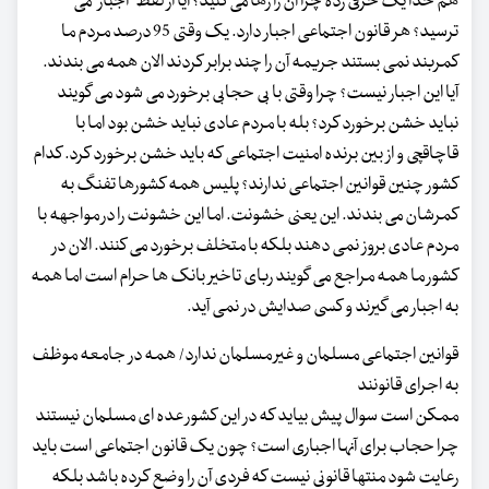
هم خدا یک حرفی زده چرا آن را رها می کنید؟ آیا از لفظ "اجبار" می
ترسید؟ هر قانون اجتماعی اجبار دارد. یک وقتی 95 درصد مردم ما
کمربند نمی بستند جریمه آن را چند برابر کردند الان همه می بندند.
آیا این اجبار نیست؟ چرا وقتی با بی حجابی برخورد می شود می گویند
نباید خشن برخورد کرد؟ بله با مردم عادی نباید خشن بود اما با
قاچاقچی و از بین برنده امنیت اجتماعی که باید خشن برخورد کرد. کدام
کشور چنین قوانین اجتماعی ندارند؟ پلیس همه کشورها تفنگ به
کمرشان می بندند. این یعنی خشونت. اما این خشونت را در مواجهه با
مردم عادی بروز نمی دهند بلکه با متخلف برخورد می کنند. الان در
کشور ما همه مراجع می گویند ربای تاخیر بانک ها حرام است اما همه
به اجبار می گیرند و کسی صدایش در نمی آید.
قوانین اجتماعی مسلمان و غیر مسلمان ندارد/ همه در جامعه موظف
به اجرای قانونند
ممکن است سوال پیش بیاید که در این کشور عده ای مسلمان نیستند
چرا حجاب برای آنها اجباری است؟ چون یک قانون اجتماعی است باید
رعایت شود منتها قانونی نیست که فردی آن را وضع کرده باشد بلکه