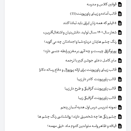
قوانین کلاس و مدرسه
قالب آماده و زیبای پاورپوینت(15)
۵ فیلم که همه زنان ایرانی باید تماشا کنند
شعار سال ۱۴۰۱ «سال تولید، دانش‌بنیان و اشتغال‌آفرین»
رنگ چشم هایتان درباره شما و اجدادتان چه می گوید؟
پورنوگرافی چیست و چه اثری بر مغز و رابطه جنسی دارد؟
متن کامل دعای جوشن کبیر با ترجمه
قالب زیبای پاورپوینت برای ارائه پروپوزال و دفاع رساله دکترا
قالب پاورپوینت کادر دار زیبا
قالب پاورپوینت گرافیکی و طرح دار زیبا
قالب پاورپوینت گرافیکی زیبا
نمونه تدریس درس اول هدیه آسمان پنجم
چشم رنگی ها چه شخصیتی دارند؟ روانشناسی رنگ چشم ها
قیافه و ظاهر واسه متولدین کدوم ماه، خیلی مهمه؟