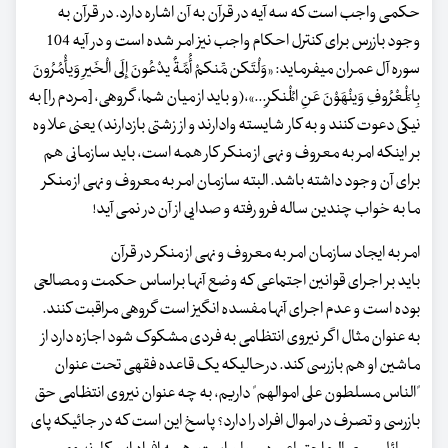
حکمی واجب است که سه آیه در قرآن به آن اشاره دارد. در قرآن به
وجود بازرس برای کنترل احکام واجب نیز امر شده است و در آیه 104
سوره آل عمران میفرماید: «وَلْتَکن مِّنکمْ أُمَّةٌ یدْعُونَ إِلَی الْخَیرِ وَیأْمُرُونَ
بِالْمَعْرُوفِ وَینْهَوْنَ عَنِ الْمُنکرِ...»،(و باید از میان شما، گروهی، [مردم را] به
نیکی دعوت کنند و به کار شایسته وادارند و از زشتی بازدارند) یعنی علاوه
بر اینکه امر به معروف و نهی از منکر کار همه است، باید سازمانی هم
برای آن وجود داشته باشد. البته سازمان امر به معروف و نهی از منکر
ما به خواب چندین ساله فرو رفته و صدایی از آن در نمی آید!
امر به ایجاد سازمان امر به معروف و نهی از منکر در قرآن
باید بر اجرای قوانین اجتماعی که وضع آنها براساس حکمت و مصالحی
بوده است و عدم اجرای آنها مفسده انگیز است گروهی مراقبت کنند.
به عنوان مثال اگر نیروی انتظامی به فردی مشکوک شود اجازه دارد از
ماشین او هم بازرسی کند. درحالیکه یک قاعده فقهی تحت عنوان
"الناس مسلطون علی اموالهم" داریم، به چه عنوان نیروی انتظامی حق
بازرسی و تصرف در اموال افراد را دارد؟ پاسخ این است که در جائیکه پای