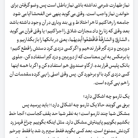
نماز طهارت شرعی نداشته باشی نماز باطل است پس وضو گرفتن برای
خواندن نماز واجب است. وقتی می گوید ینهی عن الفحشا آیا می شود
جامعه را رها کنیم تا هر اختلاط و بی بند وباری در آن وجود داشته باشد
بعد وقتی که زنا رخ داد مجازات شلاق را اجرا کنیم؟ یا وقتی قرآن می گوید
« السَّارِقُ وَ السَّارِقَةُ فَاقْطَعُوا أَیدِیهُما» یعنی در بانکها را باز بگذاریم و
دوربین و دزد گیر قرار ندهیم و اگر کسی دزدی کرد دستش را قطع کنیم؟
یا برعکس به این معناست که از دوربین و دزد گیر استفاده کن، جلوی
بانک پلیس قرار بده، از گاو صندوق هم استفاده کن و اگر با همه اینها
کسی دزدی کرد با او برخورد کن. پس وقتی اصلی را نهی کرده مقدمات آن
را هم نهی کرده است.
یک تار مو چه اشکالی دارد؟
برخی می گویند حالا یک تار مو چه اشکالی دارد؟! باید پرسید پس
مشکل شما چند تار مو است؟ به نظر شما حد یقف کجاست؟ آنجا خط
بکشیم بگوییم پایینترش مشکل دارد. مثل اینکه بگوییم چراغ قرمز رد
کردنش ممنوع است، بعد کسی بگوید فقط سپرم رد شد یا فقط چرخم