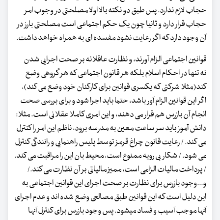
حجاب لازم ندارد. پس طبق دو نکته بالا اولا مصلحتی در وجوب امر
حجاب قرار دارد و ثانیا چون یک حکم اجتماعی است مصلحتی بارز در
آن وجود دارد که اگر رعایت نشود مفسده ای به همراه خواهد داشت.
قوانین اجتماعی الزام آورند، و نظارت عاقلانه بر صحت اجرایی شدن
نه تنها در احکام اسلام بلکه هر قانون اجتماعی که هر گروهی وضع
کند(مثلا شرکتی که یکسری قوانین برای کارکنان خود وضع می کند)،
اگر این قوانین الزام آور باشد، حتما باید اجرا شود و برای بررسی صحت
انجام آن بازرس هم قرار می دهند، و این امری کاملا عقلانی است. مثلا:
دانش آموز باید سر ساعت معین به مدرسه برود، ناظم این امر را کنترل
می کند. / رعایت قانون چراغ قرمز توسط پلیس راهنمایی و رانندگی کنترل
می شود. / شکار بی رویه ممنوع است، محیط بان این را مراقبت می کند.
/ پرداخت مالیات الزامی است، ممیز مالیاتی بر آن نظارت می کند./
و...وجود بازرس برای نظارت بر صحت اجرای این قوانین اجتماعی به
این دلیل است که این قوانین طبق مصالحی وضع شده اند و عدم اجرای
آنها موجب آسیب و فساد میشود. پس وجود بازرس برای کنترل آنها