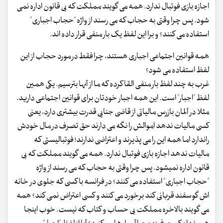
اجازه بازی فوتبال ندارد. همه می گویند مملکت که بی قانون اداره نمی
شود. پس چرا وقتی به حجاب که می رسند از واژه "حجاب اجباری"
استفاده می کنند؟ و برا این لفظ یک بار منفی قرار داده اند.
همه قوانین اجتماعی اجباری هستند، چرا فقط در مورد حجاب از این
لفظ استفاده می شود؟
غرب به چند لفظ بار منفی القا کرده که ما از آنها بترسیم. یکی همین
لفظ "اجبار" است. این همه اجبار خودتان برای قوانین اجتماعی دارید.
مثلا در آلمان بازرس مالیاتی از قاضی جنایی قدرت بیشتری دارد، یعنی
کسی مالیات ندهد اموالش را نگه می دارند حق تصرف در مال خودش
راندارد اما همه این را می پذیرند و اعتراضی ندارند! فوتبالیستی که
مالیات ندهد اجازه بازی فوتبال ندارد. همه می گویند مملکت که بی
قانون اداره نمیشود. پس چرا وقتی به حجاب که می رسند از واژه
"حجاب اجباری" استفاده می کنند؟ در فرانسه با کسی که جلوی در خانه
اش گوسفند قربانی کند برخورد می کنند و کسی اعتراض نمی کند؟ همه
می گویند بالاخره مملکت بی حساب و کتاب که نیست. خوب اینجا