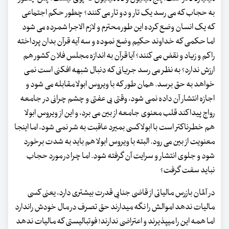
به حجاب که می رسد یک تار و دو تار می کنند؟ چطور حکم اجتماعی
که یک انسان وضع کرده این طور محترم و لازم الاجرا شمرده می شود
اما حکمی که خداوند حکیم وضع نموده و سه آیه قرآن بدان پرداخته
را کم و زیاد و نقض می کنند؟ آیا قرآن به اندازه مجلس فلان کشور هم
ارزش ندارد؟ به نظر می رسد جریانی که دنبال شبهه افکنی است نمی
خواهد به حق برسد. همان طور که با ویروس ابولا مقابله می شود و
اجازه انتشار آن داده نمی شود، وقتی بی عفتی و چشم چرانی در جامعه
رواج پیدا کند قلب معنوی جامعه از بین می برد، و این از ویروس ابولا
هم خطرناکتر است با ابولا کسی بمیرد عاقبت به شر نمی شود، اما اینجا
معنویت از بین می رود. البته با ویروس ابولا هم باید به شدت برخورد
شود و جلوی انتشار و سرایت آن گرفته شود. اما چرا در مورد حجاب
نباید سفت گرفت؟
در آلمان بازرس مالیاتی از قاضی جنایی قدرت بیشتری دارد، یعنی کسی
مالیات ندهد اموالش را نگه میدارند حق تصرف در مال خودش راندارد
اما همه این را میپذیرند و اعتراضی ندارند! فوتبالیستی که مالیات ندهد