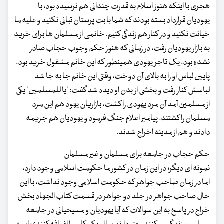
هجری با اینکه هنوز اسلام به قدرت چندانی هم نرسیده بود، با
یهودیان قرارداد بسته بودند که شما با بت پرستان تبانی نکنید و علیه ما
خیانت نکنید و در کنار هم زندگی کنیم. خانمی از مسلمان ها برای خرید
به بازار یهودیان رفت، در زمانی که هنوز حکم وجوب حجاب صادر
نشده بود، یک تاجر یهودی همینطور که این خانم مشغول خرید بود،
پایین لباس او را به بالای آن دوخت، وقتی این خانم جا به جا شد
لباسش کنار رفت و بخشی از بدن او دیده شد گفت: "یا للمسلمین" یکی
از مسلمین آمد آن مرد یهودی را کشت، بازاریان یهود هم این مرد
مسلمان را کشتند. پیامبر اعلام جنگ فرمود و یهودیان هم جریمه
دادند و هم از مدینه اخراج شدند.
حکم حجاب در جامعه برای مسلمان و غیر مسلمان
نمونه ای دیگر؛ در این زمان در کشور ما حکومت اسلامی وجود دارد،
اما در زمان صاحب جواهر که حکومت اسلامی وجود نداشت، با این
حال صاحب جواهر در جلد دو جواهر در قسمت کتاب الجهاد بخش
خراج در پاسخ به این سوالات که آیا یهودیان و مسیحیانی در جامعه