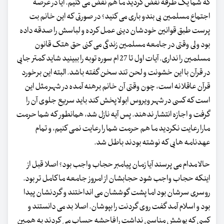
که شما یک طرفه نقض کردید ما هم نقض می کنیم. آیا در عرصه
اجتماع مسلمین بی بندو باری می کنید؟ در صورتی که این خانم بت
پرست طبق قوانین خودشان دینی عمل کرده و لباسش را صدقه داده
بود ولی وقتی در جامعه مسلمین زندگی می کنی حق هتک قانون
مسلمین را نداری. آیات اول تا 27 ام سوره توبه را ببینید شاید کمتر جایی
در قرآن با این خشونت و لحن تند سخن گفته باشد. البته این برخورد
قرآن عاقلانه است، چون وقتی آن خانم برهنه آمده در شهر مثل این
است که کسی در شهر ویروس ابولا پخش کند باید سریع جلوی آن را
گرفت و اجازه انتشار ندهند. پس آیه نازل شد، همانطور که شما حرمت
مارا رعایت نکردید ما هم حرمت شما را رعایت نمی کنیم، و تمام
عهدنامه هایی که نوشته بودند باطل شد.
حالا مدام می پرسند آیا زمان پیامبر حجاب واجب بود؟ اصلا قبل از
اینکه حجاب واجب شود حجابشان از امروز جامعه ما کامل تر بود.
روسری سرشان بود اما پشت گوششان می انداختند و گردنشان پیدا
بود و اسلام آمد گفت روی گردنت را بپوشان. اصلا بد می دانستند و
کسی که پوشش مناسبی نداشت را فاحشه حساب می کردند به همین