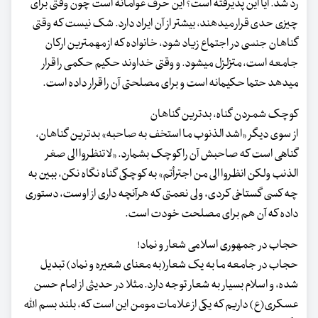
رد شد. آیا این پذیرفته است؟ این حرف عوامانه است چون وقتی برای
چیزی حدی قرار میدهند، بیشتر از آن ایراد دارد. شک نیست که وقتی
گناهان جنسی در اجتماع زیاد شود، خانواده که از مهمترین ارکان
جامعه است، متزلزل میشود. و وقتی خداوند حکیم حکمی را قرار
میدهد حتما حکیمانه است و برای مصلحتی آن را قرار داده است.
کوچک شمردن گناه، بدترین گناهان
از سوی دیگر «اشد الذنوب ما استخف به صاحبه» بدترین گناهان،
گناهی است که صاحبش آن را کوچک بشمارد. «لا تنظروا الی صغر
الذنب ولکن انظروا الی من اجترأتم» به کوچکی گناه نگاه نکن، ببین به
چه کسی گستاخی کردی، ولی نعمتی که هرآنچه داری از اوست، دستوری
داده که آن هم برای مصلحت خودت است.
حجاب در جمهوری اسلامی شعار و نماد!
حجاب در جامعه ما به یک شعار(به معنای شعیره و نماد) تبدیل
شده، و اسلام بسیار به شعار توجه دارد. مثلا در حدیثی از امام حسن
عسکری(ع) داریم که یکی از علامات مومن این است که، بلند بسم الله