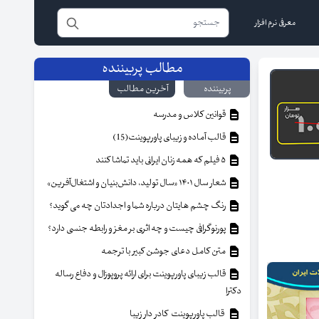
معرفی نرم افزار
مطالب پربیننده
پربیننده
آخرین مطالب
قوانین کلاس و مدرسه
قالب آماده و زیبای پاورپوینت(15)
۵ فیلم که همه زنان ایرانی باید تماشا کنند
شعار سال ۱۴۰۱ «سال تولید، دانش‌بنیان و اشتغال‌آفرین»
رنگ چشم هایتان درباره شما و اجدادتان چه می گوید؟
پورنوگرافی چیست و چه اثری بر مغز و رابطه جنسی دارد؟
متن کامل دعای جوشن کبیر با ترجمه
قالب زیبای پاورپوینت برای ارائه پروپوزال و دفاع رساله
دکترا
قالب پاورپوینت کادر دار زیبا