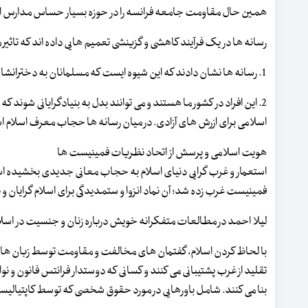
همین حال مقاومت جامعه فرانسه را در حوزه بسیار حساس مدارس ارز
رسانه ها در یک فرآیند کاهشی و گزینشی تعمیم هایی داده اند که تاثیر 
1. رسانه ها نشان دادند که این شیوه ایست که مسلمانان به دخترانشان برخورد می کنند و به آنان آموزش می دهند که دین شان را تبلیغ کنند.
2. این افراد در کشور ما هستند و می توانند بدل به بنیادگرایانی شوند ک
اسلامی برای ازرش های آزادی. در میان رسانه ها حجاب معرف اسلام ا
هویت اسلامی و پرسش از اتحاد نظریات فمینیست ها
فمینیست غرب زده شد؛ آن نماد انزوا و ستمدیدگی برای اسلام گرایان و ب
لیلا احمد در مطالعات متفکرانه خویش درباره زنان و جنسیت در اسلا
با لحاظ کردن اسلام، گفتمان های مخالفت و مقاومت توسط زبان هایی ک
تقلید از غرب پشتیبانی می کنند و کسانی که دوستدار فرانتس فانون و
بنا می کنند. شامل باورهایی در مورد حقوق شخصی که توسط کاپتیالیسم