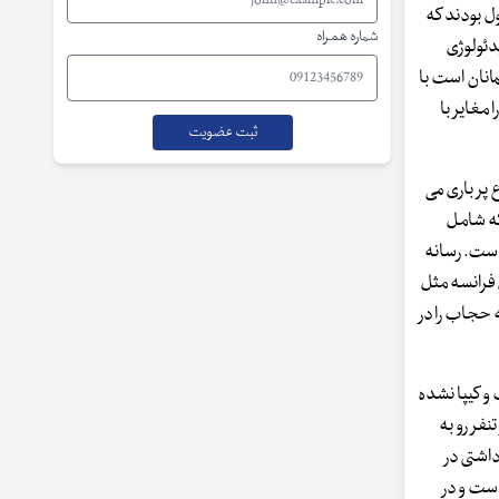
ل بودند که
شماره همراه
دئولوژی
انان است با
مغایر با
پر باری می
که شامل
است. رسانه
 فرانسه مثل
ه حجاب را در
و کیپا نشده
فر رو به
داشتی در
است و در