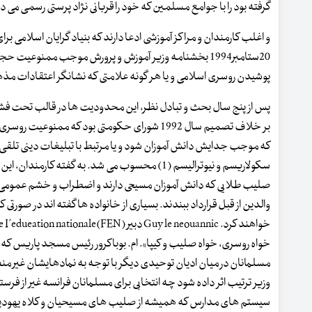
گرفته بود را با جوامع مسلمین که خود را قربانی نژاد پرستی رسمی می دی
20ستامبر1994 بخشنامه وزیر آموزش و پرورش موجب ممنوعیت 
پوشیدن روسری اسلامی و یا هر گونه علامتی که نشانگر اعتقادات مذه
پس از پنج سال بحث و تبادل نظر، این محدودیت ها در قالب تحت فشار نه
بر خلاف تصمیم سال 1992 شورای حکومتی بود که م
که موجب جدایش دانش آموزان شود و یا مرتبط با تبلیغات دینی تلقی 
صلیب طلایی که دانش آموزان مسیحی دارند و اضطراب و خشم عمومی ز
والدین از قبل قرارداد ببندند. بسیاری از خانواده ها گفته اند در صو
وزیر ترتیب اثر داده شود چه انتخابی برای مسلمانان فرانسه غیر از فرس