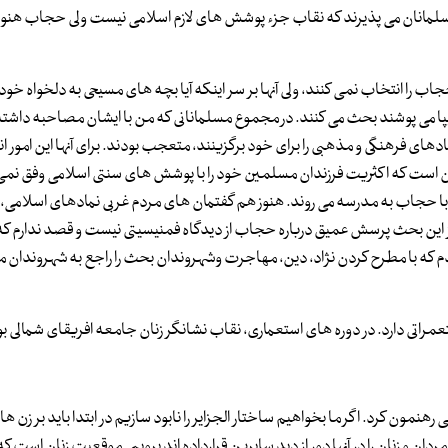
سلمانان می پذیرند که نقاب جزء پوشش های لازم اسلامی نیست ولی حجاب هنوز
 را انتخاب نمی کنند، ولی آنها بر سر اینکه آیا بچه های مسیحی به دلخواه خو
کیپا می پوشند بحث می کنند. در مجموع مسلمانانی که من با ایشان مصاحبه داشته ا
ی فرهنگی و مذهبی را برای خود برگزینند، متعجب بودند. برای آنها این امور ان
ین است که اکثریت فرزندان مسلمین خود را با پوشش های سنتی اسلامی وفق نمی
گزارش شده است که حدود 700دانشجوی دختر با حجاب به مدرسه می روند. هنوز هم گفتمان های مردم غربی نمادهای اس
 این بحث پرسش عمیق درباره حجاب از دیدگاه فمنیسیتی نیست و قصد ندارم ک
م که با مطرح کردن نژاد، دین، مهاجرت وشهروندان بحث را راجع به شهروندان 
تی دارد. در دوره های استعماری، نقاب نشانگر زنان جامعه افریقای شمالی بو
ون کرد. اگر ما بخواهیم ساختار الجزایر را نابود سازیم در ابتدا باید بر زن ها 
مردان و زنان را در آنها دور از دید سایرین قرارداده اند برویم . موقعیت زنان است که