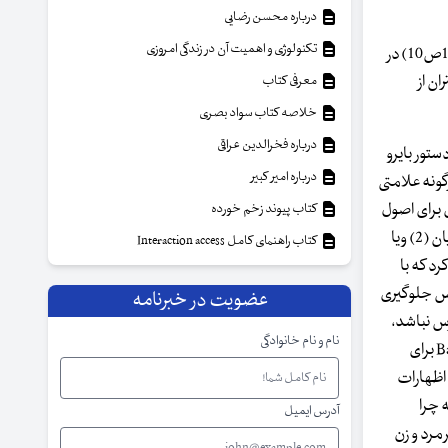
درباره محسن رضایی
تکنولوژی و اهمیت آن در زندگی امروزی
و اغلب کارمندان و مراکز آموزشی ادعا دارند که بنیاد گرایان اسلامی برای اهداف خود دانش آموزان را تحت کنترل خود در می آوردند. (لوموند دسامبر1994ص10) در
ان از
معرفی کتاب
خلاصه کتاب سواد بصری
درباره فخرالدین عراقی
ستور بایرو
درباره امیر کبیر
هرگونه علامتی
 برای اصول
کتاب پیوند زخم خورده
سکولاریسم و نیوترالیسم (1) محسوب می شد. به گفته کارمندان، این ممنوعیت درباره علائم خارجی متمایز اجرا نخواهد شد مثل کلاه مخصوص یهودیان (2) ویا
کتاب راهنمای کامل Interaction access
د که با
درس جلوگیری
عضویت در خبرنامه
هبی در مدارس نباشد،
نام و نام خانوادگی
خواه روسری، خواه صلیب و کیپا». ام. بوباکرور رئیس مسجد پاریس که حجاب را به عنوان وظیفه و الزام نمی شناسد، فکر می کند که Bayrou"s circulaire برای
د: «اگر به اظهارات
 چرا
آدرس ایمیل
ب های مسیحیان و کلاه یهودیان گذشت کردند حالا مخالف حجاب هستند. در مصاحبه ای که با حدود 12 نفر مرد و زن