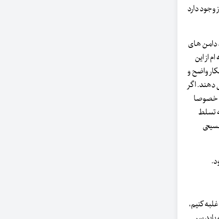
 وجود دارد
د دامن های
م از این
کار واضح و
 دهند. اگر
لامی، خصوصا
ه تسلط
مسیحی
د.
غلبه کنیم،
 باید سر