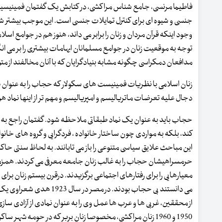
فاطیما مرنسی، جامع شناس مراکشی، در کتابش یک گفتمان فمینیسیتی غ
جنسی و شیوه ای برای کنترل تمایلات جنسی است. این موجب بیشتر شد
وجود اینکه قرآن مردان و زنان را برابر می داند، هنوز هم در جوامع اسلام
توجه به موقعیت زنان در جوامع مسلمانان ابهامات بیشتری را بر می انگ
مدافعان دمکراسی چگونه مشابه بنیادگرایان که با آنان مخالفند از م
زنان اسلامی با نظریات فمینیست های سکولار که حجاب را به عنوان نما
دجال علیه تعرضات ماتریالیسم و امپریالیسم و مهم تر از اینها نماد
حجاب باید به عنوان یک نماد طبقاتی ملاحظه شود. گفتمان راجع به 
کند، بلکه به مواردی چون ساختار خانواده ، فردگرایی و گروه های خا
این مباحث علایق سیاسی متنوعی را باز می تابانند. به لحاظ سنتی حاکم
حرمسراهیشان حجاب را به غالب زنان جامعه معرفی می کردند. همزم
معیارهایی را برای رفتارهای اجتماعی برگزیدند. درقرن بیستم زنان برا
می دانستند بی حجاب بودن
از محققین، غربی ها و عرب ها عمل وی را به عنوان نمادی از آزادی سازی 
1950 و 1960 زنان مراکشی، مخصوصا زنان بربر که در حومه ش