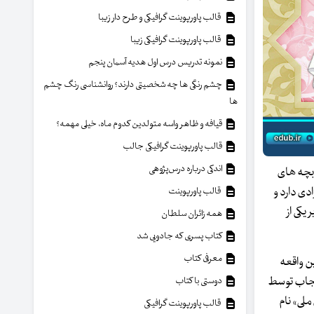
قالب پاورپوینت گرافیکی و طرح دار زیبا
قالب پاورپوینت گرافیکی زیبا
نمونه تدریس درس اول هدیه آسمان پنجم
چشم رنگی ها چه شخصیتی دارند؟ روانشناسی رنگ چشم
ها
قیافه و ظاهر واسه متولدین کدوم ماه، خیلی مهمه؟
قالب پاورپوینت گرافیکی جالب
اندکی درباره درس‌پژوهی
ضوع را زد و در حالی که نیمی از 873 دانشجوی آنجا بچه های
دی دارد و
قالب پاورپوینت
 تبلیغ دینی در مدارس دولتی را منع می کند. در سال 1993 این مدیر یکی از
همه زائران سلطان
کتاب پسری که جادویی شد
معرفی کتاب
 از آن پس این واقعه
حجاب توسط
دوستی با کتاب
ملی» نام
قالب پاورپوینت گرافیکی