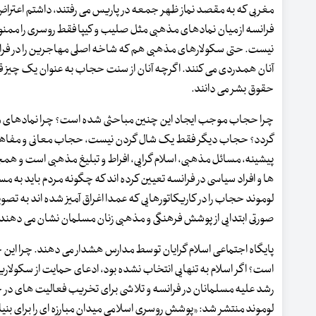
مغربی که به مقصد نماز ظهر جمعه در پاریس می رفتند، داشتم اعتراض
فرانسه از میان نمادهای مذهبی مثل صلیب و کیپا فقط روسری را ممنوع
نیست. حتی سکولارهای مذهبی هم که شاخه اصلی مهاجرین را در فرانسه
آنان همدردی می کنند. اگرچه آنان از سنت حجاب به عنوان یک چیز قد
حقوق بشر می دانند.
چرا حجاب موجب ایجاد این چنین مباحثی شده است؟ چرا نمادهای مذهب
گردد؟ حجاب دیگر فقط یک شال گردن نیست، حجاب معانی و مفاهیمی 
پیشینه، مسائل مذهبی، اسلام گرایی، افراط و تبلیغ مذهبی است و همچن
ها و افراد سیاسی در فرانسه تعیین کرده اند که چگونه مردم باید به 
لوموند حجاب را در کاریکاتورهایی که عمدا اغراق آمیز شده اند به تصوی
صورتی ابتدایی از پوشش فرهنگی و مذهبی زنان مسلمان نشان می دهند. برخ
پایگاه اجتماعی اسلام گرایان توسط مدارس هشدار می دهند. چرا این 
است؟ اگر اسلام به تنهایی انتخاب نشده بود، ادعای حمایت از سکولار
رشد علیه مسلمانان در فرانسه و تلاشی برای تخریب فعالیت های در حال 
لوموند منتشر شد: «پوشش روسری اسلامی میدان مبارزه ای را برای بنی