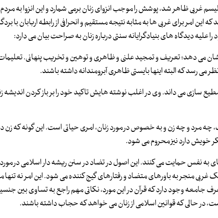
م غربی ظاهر شد، پوشش را موجب انزوای زنان برمی شمارد و این انزوا به مردم 
این امر برای غربی ها به مثابه نتیجه مستقیم و انحرافی از رابطه اربابان با بردگ
 علیه دیدگاه های بنیادگرایانه سنتی درباره زنان به صراحت بیان می دارد:
 نشان می دهد؛ تعریف و تمجید علنی و ظاهری و توهین و تخریب پنهانی. تعلیمات آ
نظر می رسد که البته اینها بایستی ظاهری آبرومندانه داشته باشند.
یع سازی می داند. وی در اغلب نوشته هایش تاکید خود را بر باز کردن اندیشه زن
ب، چه مرد و چه زن و به خصوص در مورد زنان، امری حیاتی است. این گونه که زن در
فکر خویش دارد نیز محروم می شود.
به نفس حمایت می کنند. این اصول در تضاد در سنن ریشه دار اسلامی در مورد
ک غربی منجر به باورهای متضاد و رفتارهای گیج کننده می شود. این امر نه تنها م
عرف جامعه وجود دارد که قرآن در این مورد، نکاتی مهم راجع به تساوی بین جنسی
ست، در حالی که قوانین اسلامی از زنان می خواهد که حجاب داشته باشند.