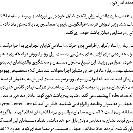
دند آغاز کرد،
حجاب شد. وزیر آموزش فرانسه فرانکویس بایرو به معلمین رده بالا دستور داد تا دختر
بی در مدارس دولتی باشد خودداری کنند.
ادن اسلام گرایان افراطی پیرو حرکات اسلامی گرایان الجزایری به اجرا درآمد. د
منوعیت روسری را محدودیتی برای آزادی های مدنی می دانست. ولی وزیر آموزش بر اینکه وی با 
شود، اصرار می ورزید. این تبلیغ دختران مسلمان و سختگیری والدینشان تهدیدی
مانی تشدید شد که لیونل ژوسپین وزیر سوسیالیست آموزش به معلمان توصیه کر
رتی که دخترانشان مجبور به برهنه کردن سرشان باشند از شرکت آنها در کلاس های 
خواهند کرد. Guy le neouannic دبیر Federation de I"edueation nationale(FEN) پیشنهاد می کند: «شاید بهتر باشد هیچ گونه علائم مذ
مسلمانان در میان ادیان توحیدی دیگر با توجه به نمادهایشان غیر منصفانه بوده است.9 انجمن مسلمان فرانسوی در اطلاعیه ای اعلام کردن
تادن فرزندانشان به مدارس دولتی باقی خواهد ماند». انتقاد مسلمانان این است که
سیستم های مدارس که همیشه از صلی