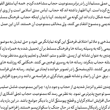
 عملی مسلمانان را در برابر ممنوعیت حجاب مشاهده کردم. همه آنها متفق القو
 کرده است. آنها اظهار داشته اند که حجاب، لباس سنتی اسلامی است و از روی ای
 شکل داده اند این گونه می اندیشند. آنها با بیان اینکه حجاب، فرهنگ مسلم
یمی و منسوخ انتقاد می کنند، ولی مخالف ممنوعیت آن هستند. آنان این عمل را 
ی و علائم اختلاف فرهنگی این گونه نمایانگر می شود و حتی تبدیل به موضوع 
را که به وسیله رسانه ها و فرهنگ مسلط بر آن تحمیل شده به همراه دارد 
ین به عنوان نشانه ای از پستی، ظلم و ستم، انفعال و تعلیم پذیری مدنظر بوده 
مسئله حجاب بنگرند: رسانه ها به روسری توهین می کنند، هنگامی که روزنامه های
ر می کشند، تاثیر مضحکی را در تصویر خواننده ایجاد می نمایند. رسانه های فرانس
ی حتی آن را نماد و نشانه ظهور بنیادگرایی در فرانسه می دانند و در مورد افزایش
چنین تنفر و انزجار شدیدی از حجاب وجود دارد؟ چرا این ممنوعیت شامل صلیب 
یسم توجیح پذیرتر می نمود. به نظر می رسد که ممنوعیت حجاب تجلی آشکاری از تن
افزایش اسلام گرایان و قطع پیوستگی آنان با دیگر جوامع باشد. در این باره یاد
اد گرایان رادیکال مسلمان که در حال جنگ با سکولاریسم هستند را فراهم آورده 