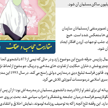
 میلیون ساکن مسلمان آن شود.
 تصویر منفی از مسلمانان سازمان
ذاری ها منعکس شده است. هیچ
 جلب توجهات، آزردن افکار، ایجاد
ن شود.
در سال 1989 ارنست چینر مدیر کالج گابریل – هاوز در کریل واقع در شمال پاریس جرقه شروع این مو
 چنیر پوشش دختران حکایت از تفاوت های مذهبی و دریک جو متنوع از لحاظ نژا
می تواند به عنوان تلاشی برای جلب دیگران به سوی دین خود تلقی شود. قانون فرانسه
آیا اصول سکولاریسم چنیر را تحریک کردند یا اینکه سکولاریسم فقط بهانه ای برای تنفر او از 50درصد دانشجوی مسلمان در مدرسه اش بود؟
ولاریسم فرانسه در میان جامعه روشنفکر و احزاب سیاسی شد. بحث بر روی 
 این وقفه تلخ آنچه را که به توصیف روزنامه لوموند «نمایش اخلاقی و انتقادی 