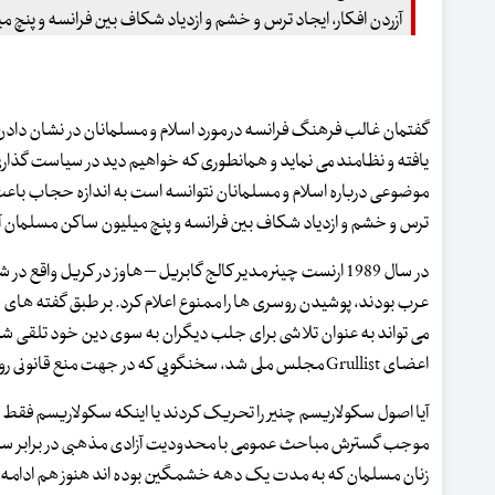
آزردن افکار، ایجاد ترس و خشم و ازدیاد شکاف بین فرانسه و پنچ
گفتمان غالب فرهنگ فرانسه در مورد اسلام و مسلمانان در نشان دادن
یافته و نظامند می نماید و همانطوری که خواهیم دید در سیاست گ
موضوعی درباره اسلام و مسلمانان نتوانسه است به اندازه حجاب باعث
ترس و خشم و ازدیاد شکاف بین فرانسه و پنچ میلیون ساکن مسلمان آ
عرب بودند، پوشیدن روسری ها را ممنوع اعلام کرد. بر طبق گفته های
اعضای Grullist مجلس ملی شد، سخنگویی که در جهت منع قانونی روسری اسلامی در موسسات آموزشی تلاش می کرد.
موجب گسترش مباحث عمومی با محدودیت آزادی مذهبی در برابر سک
زنان مسلمان که به مدت یک دهه خشمگین بوده اند هنوز هم ادامه دارد.