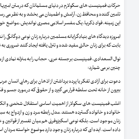
حرکات فمینیست های سکولارم در دنیای مسلمانان که در متن امپریالیس
تامین کننده و محافظ زن، آرامش و اطمینان می بخشد و به نظر می رسد که 
این زمینه، فواد ذکریا، یک مفسر اسلامی مصری نواندیش، مواضع خود را
امروزه دیدگاه های بنیادگرایانه مسلمین درباره زنان نوعی دوگانگی را
بابت که برای زنان حالتی مفید شده و تنزل یافته ایجاد کنند ضروری به 
نوال السعدادی، فمینیست برجسته عربی، حجاب را به منزله نمادی از مط
چنین بر می شمارد:
دعوت برای آزادی تفکر یا پرده برداشتن از اذهان برای رهایی انسان عر
بیرون از خانه تحت سلطه قرار می گیرد و از حقوقی که در مورد جسم و 
اغلب فمینیست های سکولار از اهمیت اساسی استقلال شخصی و اتکای 
خانواده و خانواده گسترده هستند. مدل رابطه مرد و زن و ازدواج به سب
زنان موجود است، بلکه نوعی اسکیزوفرنی هم میان تفسیر از قوانین و 
داده است. ایده ای که درباره زنان وجود دارد موضوع خواسته مردان ا