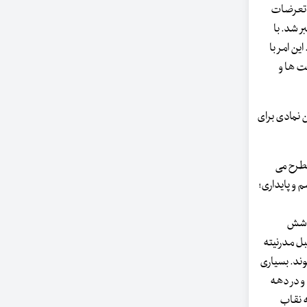
ه تعرضات
 شد. با
ین امر با
ت ها و
 نمادی برای
مطرح می
 و پایداری؛
پوشش
بل مدرنیته
قی شوند. بسیاری
 و در دهه
ه نقاب