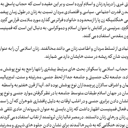
ربی را درباره زنان و اسلام آورده است و بر این عقیده است که حجاب پاسخی ب
ن قدرت اجتماعی، سیاسی و اقتصادی مردان نسبت به زنان در طول زمان پیغمبر
ی هنگامیکه زن پا را از محدوده خانواده فراتر می گذارد مورد ملامت قرار می گیرد. ا
یزد. مرنیسی در کتابش با عنوان اسلام و دموکراسی، به دنبال این است که فمینیس
تون مقدس استفاده می کنند.
دی از تسلط مردان و اطاعت زنان می دانند مخالفند. زنان اسلامی آن را به عنوان
 هویت شان که ریشه در سنت هایشان دارد می شمارند.
حجاب، اسلامی یا سکولار، بحث های مرتبط بیشتری را نتها راجع به نوع پوشش 
نواده، جامعه تک جنسیتی و جامعه جدا از لحظ جنسی، مدرنیته و سنت، امپریالیسم
ان و اشراف سالاران پرچمداران نوع پوشش بوده اند. آنها از قرن هفتم به واسطه
ان در جهان اسلام طبقات متوسط جامعه با در نظر گرفتن موارد جنسی و نوع 
ی نشان دادن برابری جنسی و در اغلب اوقات به دلیل پافشاری شوهران که آن را سم
د. در مصر در سال 1923 هدی شعراوی یک فعال فمینیست اظهار داشت که زنان بایستی به عنوان شهروندان عادی تل
زنان و رهایی زنان دانستند. در مصر غالبا زنان ثروتمند از نقاب استفاده می کردند
هر ساکن بودند هنگامی که به شهر ها آمدند برای نشان دادن جلوه های شهری و مدرنیت