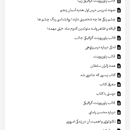
قالب پاورپوینت گرافیکی زیبا
نمونه تدریس درس اول هدیه آسمان پنجم
چشم رنگی ها چه شخصیتی دارند؟ روانشناسی رنگ چشم ها
قیافه و ظاهر واسه متولدین کدوم ماه، خیلی مهمه؟
قالب پاورپوینت گرافیکی جالب
اندکی درباره درس‌پژوهی
قالب پاورپوینت
همه زائران سلطان
کتاب پسری که جادویی شد
معرفی کتاب
دوستی با کتاب
قالب پاورپوینت گرافیکی
درباره محسن رضایی
تکنولوژی و اهمیت آن در زندگی امروزی