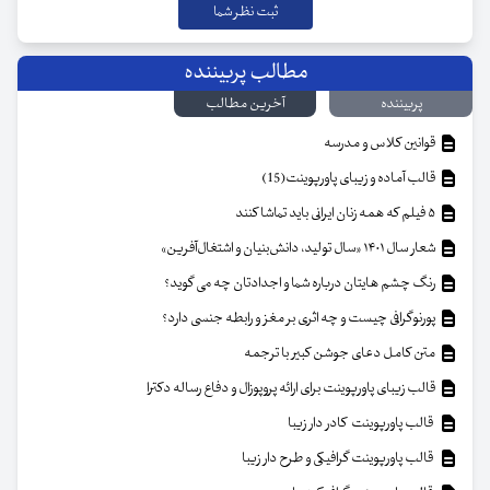
مطالب پربیننده
پربیننده
آخرین مطالب
قوانین کلاس و مدرسه
قالب آماده و زیبای پاورپوینت(15)
۵ فیلم که همه زنان ایرانی باید تماشا کنند
شعار سال ۱۴۰۱ «سال تولید، دانش‌بنیان و اشتغال‌آفرین»
رنگ چشم هایتان درباره شما و اجدادتان چه می گوید؟
پورنوگرافی چیست و چه اثری بر مغز و رابطه جنسی دارد؟
متن کامل دعای جوشن کبیر با ترجمه
قالب زیبای پاورپوینت برای ارائه پروپوزال و دفاع رساله دکترا
قالب پاورپوینت کادر دار زیبا
قالب پاورپوینت گرافیکی و طرح دار زیبا