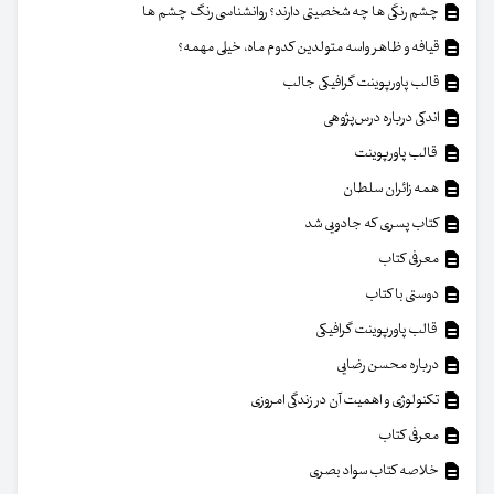
چشم رنگی ها چه شخصیتی دارند؟ روانشناسی رنگ چشم ها
قیافه و ظاهر واسه متولدین کدوم ماه، خیلی مهمه؟
قالب پاورپوینت گرافیکی جالب
اندکی درباره درس‌پژوهی
قالب پاورپوینت
همه زائران سلطان
کتاب پسری که جادویی شد
معرفی کتاب
دوستی با کتاب
قالب پاورپوینت گرافیکی
درباره محسن رضایی
تکنولوژی و اهمیت آن در زندگی امروزی
معرفی کتاب
خلاصه کتاب سواد بصری