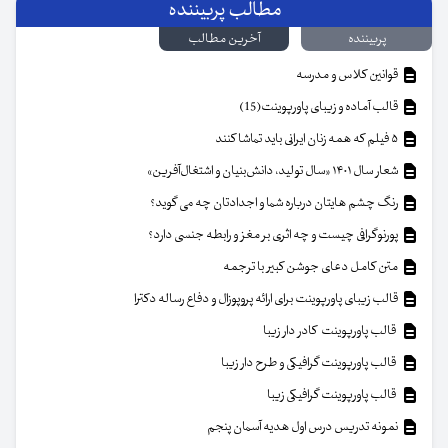
مطالب پربیننده
پربیننده
آخرین مطالب
قوانین کلاس و مدرسه
قالب آماده و زیبای پاورپوینت(15)
۵ فیلم که همه زنان ایرانی باید تماشا کنند
شعار سال ۱۴۰۱ «سال تولید، دانش‌بنیان و اشتغال‌آفرین»
رنگ چشم هایتان درباره شما و اجدادتان چه می گوید؟
پورنوگرافی چیست و چه اثری بر مغز و رابطه جنسی دارد؟
متن کامل دعای جوشن کبیر با ترجمه
قالب زیبای پاورپوینت برای ارائه پروپوزال و دفاع رساله دکترا
قالب پاورپوینت کادر دار زیبا
قالب پاورپوینت گرافیکی و طرح دار زیبا
قالب پاورپوینت گرافیکی زیبا
نمونه تدریس درس اول هدیه آسمان پنجم