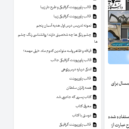
قالب پاورپوینت گرافیکی و طرح دار زیبا
قالب پاورپوینت گرافیکی زیبا
نمونه تدریس درس اول هدیه آسمان پنجم
چشم رنگی ها چه شخصیتی دارند؟ روانشناسی رنگ چشم
ها
قیافه و ظاهر واسه متولدین کدوم ماه، خیلی مهمه؟
قالب پاورپوینت گرافیکی جالب
اندکی درباره درس‌پژوهی
قالب پاورپوینت
گاه های جهان در سال ۲۰۱۹ منتشر شده است و امسال برای
همه زائران سلطان
کتاب پسری که جادویی شد
معرفی کتاب
دوستی با کتاب
دی علوم و پایش علم و فناوری (ISC)توضیح داد: در رتبه بندی جهانی ISC بر اساس موضوع، از طرح تقسیم بندی سلسله مراتبی OECD استفاده شده
رده کنار گذاشته می­شوند). ۶ رده اصلی در این طرح عبارت از:
قالب پاورپوینت گرافیکی