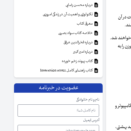
درباره محسن رضایی
تکنولوژی و اهمیت آن در زندگی امروزی
رات در آن
معرفی کتاب
خلاصه کتاب سواد بصری
م خواهند شد.
درباره فخرالدین عراقی
وزن را به
درباره امیر کبیر
کتاب پیوند زخم خورده
کتاب راهنمای کامل Interaction access
عضویت در خبرنامه
نام و نام خانوادگی
ریاضیات، علوم کامپیوتر و
آدرس ایمیل
 شهید بهشتی،