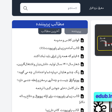
معرفی نرم افزار
مطالب پربیننده
پربیننده
آخرین مطالب
قوانین کلاس و مدرسه
قالب آماده و زیبای پاورپوینت(15)
۵ فیلم که همه زنان ایرانی باید تماشا کنند
شعار سال ۱۴۰۱ «سال تولید، دانش‌بنیان و اشتغال‌آفرین»
رنگ چشم هایتان درباره شما و اجدادتان چه می گوید؟
پورنوگرافی چیست و چه اثری بر مغز و رابطه جنسی دارد؟
متن کامل دعای جوشن کبیر با ترجمه
قالب زیبای پاورپوینت برای ارائه پروپوزال و دفاع رساله
دکترا
قالب پاورپوینت کادر دار زیبا