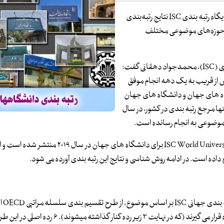
رییس موسسه استنادی علوم و پایش علم و فناوری (ISC) اعلام کرد: پایگاه رتبه بندی ISC نتایج رتبه‌بندی
یران در حوزه‌های موضوعی مختلف
به گزارش روز یکشنبه ایرنا از موسسه استنادی علوم و پایش علم و فناوری (ISC)، محمدجواد دهقانی گفت:
بندی موسسه استنادی علوم و پایش علم و فناوری (ISC) پس از قریب به یک دهه انجام موفق
گاه های جهان و دانشگاه های جهان
نها مرجع رتبه بندی در کشور، در سال
وی افزود: اولین نسخه این رتبه­ بندی، با نام ISC World University Rankings by Subject برای دانش
م داده است. در ادامه روش شناسی و نتایج این رتبه بندی آورده می شود.
موسسه استنا
است. در این طرح، کلیه حوزه های موضوعی در ۶ رده اصلی و ۴۲ زیر رده قرار می گیرند (که در نهایت ۳ زیر 