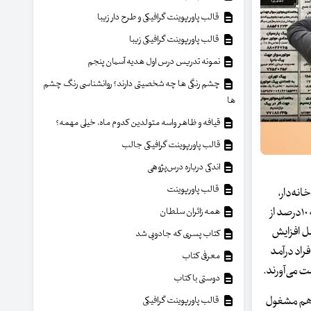
قالب پاورپوینت گرافیکی و طرح دار زیبا
قالب پاورپوینت گرافیکی زیبا
نمونه تدریس درس اول هدیه آسمان پنجم
چشم رنگی ها چه شخصیتی دارند؟ روانشناسی رنگ چشم
ها
قیافه و ظاهر واسه متولدین کدوم ماه، خیلی مهمه؟
قالب پاورپوینت گرافیکی جالب
اندکی درباره درس‌پژوهی
قالب پاورپوینت
ان، افراد خانه‌دار،
بیکاران و افرادی که شغل ثابت ندارند، اما درآمد دارند تشکیل می‌دهند. نکته حائز اهمیت این است که یک‌میلیون و ۱۴۵هزار نفر از شهروندان تهران که ۱۰درصد از
همه زائران سلطان
قبل افزایش
کتاب پسری که جادویی شد
نظر می‌رسد این افراد درآمد
معرفی کتاب
ت می‌آورند.
دوستی با کتاب
ر نفر، عمدتا زنان، به شغل خانه‌داری اشتغال دارند و یک‌میلیون و ۳۹هزار نفر هم مشغول
قالب پاورپوینت گرافیکی