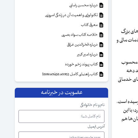
درباره محسن رضایی
تکنولوژی و اهمیت آن در زندگی امروزی
معرفی کتاب
رهای بزرگ
خلاصه کتاب سواد بصری
وجود ۸۰درصد از بار ارائه خدمات در حوزه اطلاعات و ارتباطات و ۶۵درصد خدمات مالی و
درباره فخرالدین عراقی
درباره امیر کبیر
ن اقتصادی ایران محسوب
کتاب پیوند زخم خورده
ند دهه
کتاب راهنمای کامل Interaction access
های خدماتی
عضویت در خبرنامه
 و تقریبا ۸برابر شده و به ۱۷۶هزار میلیارد تومان رسیده است.
نام و نام خانوادگی
 دارد؛ با این
ان‌ها هم
آدرس ایمیل