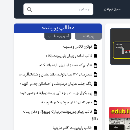
معرفی نرم افزار
مطالب پربیننده
پربیننده
آخرین مطالب
قوانین کلاس و مدرسه
قالب آماده و زیبای پاورپوینت(15)
۵ فیلم که همه زنان ایرانی باید تماشا کنند
شعار سال ۱۴۰۱ «سال تولید، دانش‌بنیان و اشتغال‌آفرین»
رنگ چشم هایتان درباره شما و اجدادتان چه می گوید؟
پورنوگرافی چیست و چه اثری بر مغز و رابطه جنسی دارد؟
متن کامل دعای جوشن کبیر با ترجمه
قالب زیبای پاورپوینت برای ارائه پروپوزال و دفاع رساله
دکترا
قالب پاورپوینت کادر دار زیبا