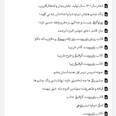
شعار سال ۱۴۰۱ «سال تولید، دانش‌بنیان و اشتغال‌آفرین»
رنگ چشم هایتان درباره شما و اجدادتان چه می گوید؟
پورنوگرافی چیست و چه اثری بر مغز و رابطه جنسی دارد؟
متن کامل دعای جوشن کبیر با ترجمه
قالب زیبای پاورپوینت برای ارائه پروپوزال و دفاع رساله دکترا
قالب پاورپوینت کادر دار زیبا
قالب پاورپوینت گرافیکی و طرح دار زیبا
قالب پاورپوینت گرافیکی زیبا
نمونه تدریس درس اول هدیه آسمان پنجم
چشم رنگی ها چه شخصیتی دارند؟ روانشناسی رنگ چشم ها
قیافه و ظاهر واسه متولدین کدوم ماه، خیلی مهمه؟
قالب پاورپوینت گرافیکی جالب
اندکی درباره درس‌پژوهی
قالب پاورپوینت