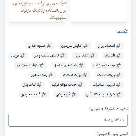
شوک‌های پولی بر قیمت در ادوار‌ تجاری
ایران با استفاده از تکنیک مارکوف -
سوئیچینگ
تگ‌ها
اقتصاد ایران
آمایش سرزمین
صنایع غذایی
اقتصاد
اشتغال‌زایی
فضای کسب و کار
بورس
توسعه صادرات
واحدهای صنعتی
دولت سیزدهم
وزارت صمت
وزارت صنعت
رشد صنعتی
تسهیل صادرات
حذف موانع تولید
ثبات بازار
شرایط تولیدکنندگان
گرانفروشی
قیمت خودرو
نام و نام خانوادگی (اختیاری)
آدرس ایمیل (اختیاری)