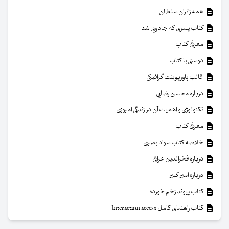
همه زائران سلطان
کتاب پسری که جادویی شد
معرفی کتاب
دوستی با کتاب
قالب پاورپوینت گرافیکی
درباره محسن رضایی
تکنولوژی و اهمیت آن در زندگی امروزی
معرفی کتاب
خلاصه کتاب سواد بصری
درباره فخرالدین عراقی
درباره امیر کبیر
کتاب پیوند زخم خورده
کتاب راهنمای کامل Interaction access