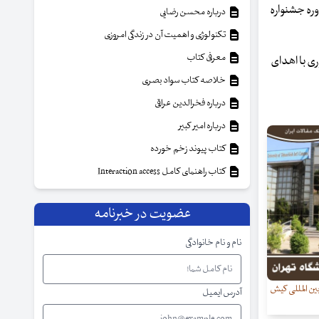
داد و در نهایت ۴۱ برگزیده برای سی‌امین دوره جشنواره
درباره محسن رضایی
تکنولوژی و اهمیت آن در زندگی امروزی
معرفی کتاب
ری با اهدای
خلاصه کتاب سواد بصری
درباره فخرالدین عراقی
درباره امیر کبیر
کتاب پیوند زخم خورده
کتاب راهنمای کامل Interaction access
عضویت در خبرنامه
نام و نام خانوادگی
ن ­المللی کیش
آدرس ایمیل