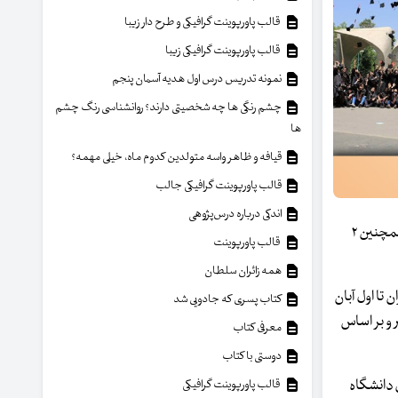
قالب پاورپوینت گرافیکی و طرح دار زیبا
قالب پاورپوینت گرافیکی زیبا
نمونه تدریس درس اول هدیه آسمان پنجم
چشم رنگی ها چه شخصیتی دارند؟ روانشناسی رنگ چشم
ها
قیافه و ظاهر واسه متولدین کدوم ماه، خیلی مهمه؟
قالب پاورپوینت گرافیکی جالب
اندکی درباره درس‌پژوهی
علمی نمونه، هفت عضو هیأت علمی جوان، پنج دانش‌آموخته دکتری، سه دانش‌آموخته مقطع کارشناسی‌ارشد و سه کارشناس برتر دانشگاه تهران و همچنین ۲
قالب پاورپوینت
همه زائران سلطان
تا اول آبان
کتاب پسری که جادویی شد
 و بر اساس
معرفی کتاب
دوستی با کتاب
 دانشگاه
قالب پاورپوینت گرافیکی