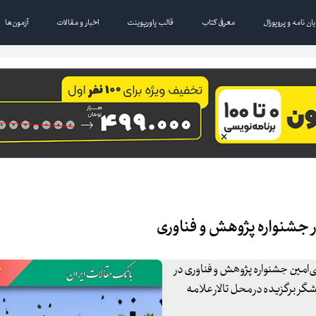
یان نامه و پروپوزال
معرفی کتاب
قالب پاورپوینت
اخبار و مقالات
آزمون‌ها
ی‌امین جشنواره پژوهش و فناوری در
خته و پژوهشگر برگزیده در محل تالار علامه