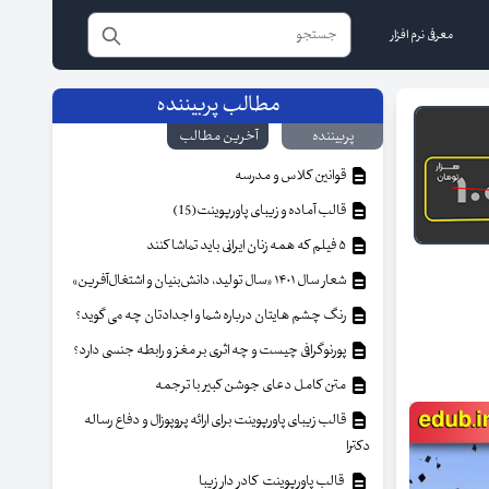
معرفی نرم افزار
مطالب پربیننده
پربیننده
آخرین مطالب
قوانین کلاس و مدرسه
قالب آماده و زیبای پاورپوینت(15)
۵ فیلم که همه زنان ایرانی باید تماشا کنند
شعار سال ۱۴۰۱ «سال تولید، دانش‌بنیان و اشتغال‌آفرین»
رنگ چشم هایتان درباره شما و اجدادتان چه می گوید؟
پورنوگرافی چیست و چه اثری بر مغز و رابطه جنسی دارد؟
متن کامل دعای جوشن کبیر با ترجمه
قالب زیبای پاورپوینت برای ارائه پروپوزال و دفاع رساله
دکترا
قالب پاورپوینت کادر دار زیبا