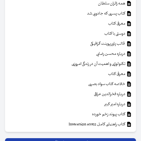
همه زائران سلطان
کتاب پسری که جادویی شد
معرفی کتاب
دوستی با کتاب
قالب پاورپوینت گرافیکی
درباره محسن رضایی
تکنولوژی و اهمیت آن در زندگی امروزی
معرفی کتاب
خلاصه کتاب سواد بصری
درباره فخرالدین عراقی
درباره امیر کبیر
کتاب پیوند زخم خورده
کتاب راهنمای کامل Interaction access