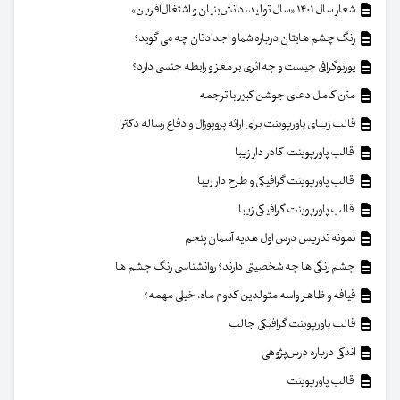
شعار سال ۱۴۰۱ «سال تولید، دانش‌بنیان و اشتغال‌آفرین»
رنگ چشم هایتان درباره شما و اجدادتان چه می گوید؟
پورنوگرافی چیست و چه اثری بر مغز و رابطه جنسی دارد؟
متن کامل دعای جوشن کبیر با ترجمه
قالب زیبای پاورپوینت برای ارائه پروپوزال و دفاع رساله دکترا
قالب پاورپوینت کادر دار زیبا
قالب پاورپوینت گرافیکی و طرح دار زیبا
قالب پاورپوینت گرافیکی زیبا
نمونه تدریس درس اول هدیه آسمان پنجم
چشم رنگی ها چه شخصیتی دارند؟ روانشناسی رنگ چشم ها
قیافه و ظاهر واسه متولدین کدوم ماه، خیلی مهمه؟
قالب پاورپوینت گرافیکی جالب
اندکی درباره درس‌پژوهی
قالب پاورپوینت