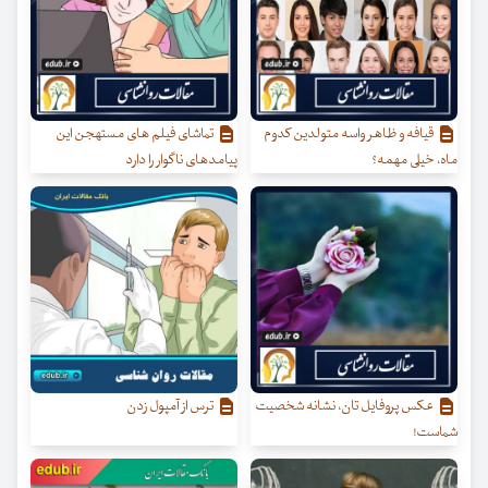
قیافه و ظاهر واسه متولدین کدوم
تماشای فیلم های مستهجن این
ماه، خیلی مهمه؟
پیامدهای ناگوار را دارد
عکس پروفایل تان، نشانه شخصیت
ترس از آمپول زدن
شماست!