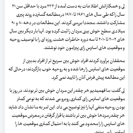
لی و همکارانش اطلاعات به دست آمده از ۲۳۳ مرد با حداقل سن ۲۱
سال را که طی سال های ۱۹۶۱ تا ۱۹۷۰ در مطالعه گسترده روند پیری
مشارکت داشتند، مجددا بررسی کردند. این مطالعات در دهه ۸۰ و ۹۰
میلادی سطح خوش بینی مردان را ثبت کرده بود. آنها بار دیگر بین سال
های ۲۰۰۲ تا ۲۰۱۰ تا سه دوره خاطرات هشت روزه ای را با توصیف روحیه
و موقعیت های استرس زای پیرامون خود نوشتند.
محققان برآورد کردند افراد خوش بین سریع تر از افراد بدبین از
موقعیت های استرس زا رها شده و به روحیه خوب بازگردند؛ درحالی که
این مطالعه پیش فرض آنان را تایید نمی کرد.
لی گفت: ما فهمیدیم هر چقدر این مردان خوش بین تر بودند، در روز با
موقعیت های استرس زای کمتری روبرو می شدند که به نوعی کمتر
بودن روحیه منفی آنها را نیز توضیح می داد. این امر به ما نشان داد شاید
هر چقدر مردها خوش بین تر باشند یا قرار گرفتن در معرض موقعیت
های استرس زا را محدود می کنند یا به احتمال کمتری موقعیت ها را
استرس زا می بینند.