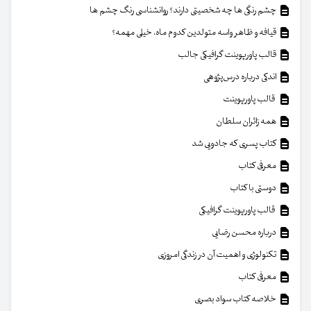
چشم رنگی ها چه شخصیتی دارند؟ روانشناسی رنگ چشم ها
قیافه و ظاهر واسه متولدین کدوم ماه، خیلی مهمه؟
قالب پاورپوینت گرافیکی جالب
اندکی درباره درس‌پژوهی
قالب پاورپوینت
همه زائران سلطان
کتاب پسری که جادویی شد
معرفی کتاب
دوستی با کتاب
قالب پاورپوینت گرافیکی
درباره محسن رضایی
تکنولوژی و اهمیت آن در زندگی امروزی
معرفی کتاب
خلاصه کتاب سواد بصری