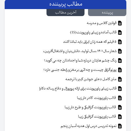
مطالب پربیننده
پربیننده
آخرین مطالب
قوانین کلاس و مدرسه
قالب آماده و زیبای پاورپوینت(15)
۵ فیلم که همه زنان ایرانی باید تماشا کنند
شعار سال ۱۴۰۱ «سال تولید، دانش‌بنیان و اشتغال‌آفرین»
رنگ چشم هایتان درباره شما و اجدادتان چه می گوید؟
پورنوگرافی چیست و چه اثری بر مغز و رابطه جنسی دارد؟
متن کامل دعای جوشن کبیر با ترجمه
قالب زیبای پاورپوینت برای ارائه پروپوزال و دفاع رساله دکترا
قالب پاورپوینت کادر دار زیبا
قالب پاورپوینت گرافیکی و طرح دار زیبا
قالب پاورپوینت گرافیکی زیبا
نمونه تدریس درس اول هدیه آسمان پنجم