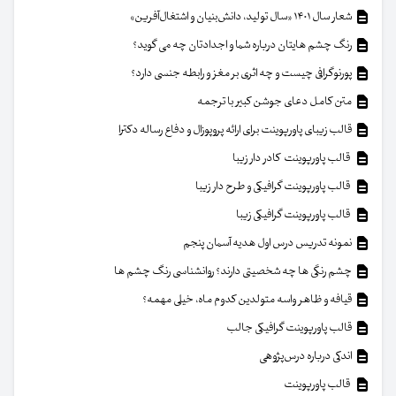
شعار سال ۱۴۰۱ «سال تولید، دانش‌بنیان و اشتغال‌آفرین»
رنگ چشم هایتان درباره شما و اجدادتان چه می گوید؟
پورنوگرافی چیست و چه اثری بر مغز و رابطه جنسی دارد؟
متن کامل دعای جوشن کبیر با ترجمه
قالب زیبای پاورپوینت برای ارائه پروپوزال و دفاع رساله دکترا
قالب پاورپوینت کادر دار زیبا
قالب پاورپوینت گرافیکی و طرح دار زیبا
قالب پاورپوینت گرافیکی زیبا
نمونه تدریس درس اول هدیه آسمان پنجم
چشم رنگی ها چه شخصیتی دارند؟ روانشناسی رنگ چشم ها
قیافه و ظاهر واسه متولدین کدوم ماه، خیلی مهمه؟
قالب پاورپوینت گرافیکی جالب
اندکی درباره درس‌پژوهی
قالب پاورپوینت