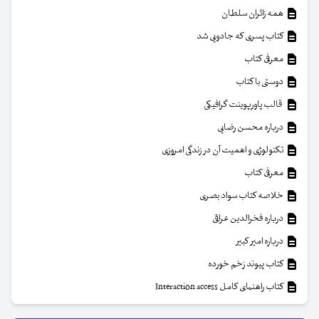
همه زائران سلطان
کتاب پسری که جادویی شد
معرفی کتاب
دوستی با کتاب
قالب پاورپوینت گرافیکی
درباره محسن رضایی
تکنولوژی و اهمیت آن در زندگی امروزی
معرفی کتاب
خلاصه کتاب سواد بصری
درباره فخرالدین عراقی
درباره امیر کبیر
کتاب پیوند زخم خورده
کتاب راهنمای کامل Interaction access