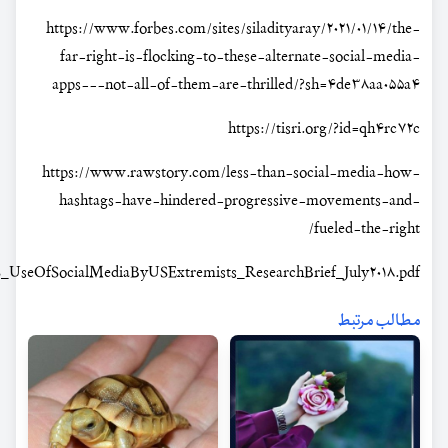
https://www.forbes.com/sites/siladityaray/۲۰۲۱/۰۱/۱۴/the-
far-right-is-flocking-to-these-alternate-social-media-
apps---not-all-of-them-are-thrilled/?sh=۴de۳۸aa۰۵۵a۴
https://tisri.org/?id=qh۴rc۷۲c
https://www.rawstory.com/less-than-social-media-how-
hashtags-have-hindered-progressive-movements-and-
fueled-the-right/
UseOfSocialMediaByUSExtremists_ResearchBrief_July۲۰۱۸.pdf
مطالب مرتبط