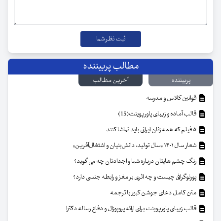
مطالب پربیننده
پربیننده
آخرین مطالب
قوانین کلاس و مدرسه
قالب آماده و زیبای پاورپوینت(15)
۵ فیلم که همه زنان ایرانی باید تماشا کنند
شعار سال ۱۴۰۱ «سال تولید، دانش‌بنیان و اشتغال‌آفرین»
رنگ چشم هایتان درباره شما و اجدادتان چه می گوید؟
پورنوگرافی چیست و چه اثری بر مغز و رابطه جنسی دارد؟
متن کامل دعای جوشن کبیر با ترجمه
قالب زیبای پاورپوینت برای ارائه پروپوزال و دفاع رساله دکترا