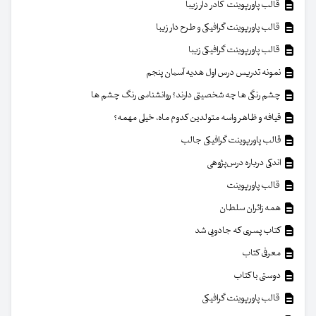
قالب پاورپوینت کادر دار زیبا
قالب پاورپوینت گرافیکی و طرح دار زیبا
قالب پاورپوینت گرافیکی زیبا
نمونه تدریس درس اول هدیه آسمان پنجم
چشم رنگی ها چه شخصیتی دارند؟ روانشناسی رنگ چشم ها
قیافه و ظاهر واسه متولدین کدوم ماه، خیلی مهمه؟
قالب پاورپوینت گرافیکی جالب
اندکی درباره درس‌پژوهی
قالب پاورپوینت
همه زائران سلطان
کتاب پسری که جادویی شد
معرفی کتاب
دوستی با کتاب
قالب پاورپوینت گرافیکی