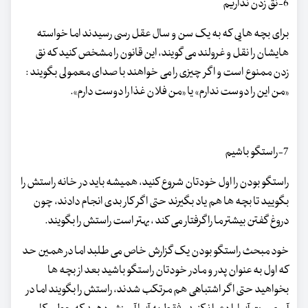
6-نق زدن نداریم
برای بچه هایی که به یک سن و سال عقل رسی رسیدند اما خواسته
هایشان را نقل و غرولند می گویند، این قانون را مشخص کنید که نق
زدن ممنوع است و اگر چیزی را می خواهند با صدای معمولی بگویند :
«من این را دوست ندارم» یا «من فلان غذا را دوست دارم».
7-راستگو باشیم
راستگو بودن را اول خودتان شروع کنید، همیشه باید در خانه راستش را
بگویید تا بچه ها هم یاد بگیرند حتی اگر کار بدی انجام دادند، چون
دروغ گفتن بیشتر ما را گرفتار می کند ، بهتر است راستش را بگویند.
خود مبحث راستگو بودن یک گزارش خاص می طلبد اما در همین حد
که اول به عنوان پدر و مادر خودتان راستگو باشید بعد از بچه ها
بخواهید حتی اگر اشتباهی هم مرتکب شدند، راستش را بگویند اما در