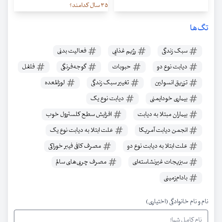
۳۵ سال کدامند؟
تگ‌ها
سبک زندگی
رژیم غذایی
فعالیت بدنی
دیابت نوع دو
حبوبات
گوجه‌فرنگی
فلفل
تزریق انسولین
تغییر سبک زندگی
لوزالمعده
بیماری خودایمنی
دیابت نوع یک
بیماران مبتلا به دیابت
افزایش سطح کلسترول خوب
انجمن دیابت آمریکا
علت ابتلا به دیابت نوع یک
علت ابتلا به دیابت نوع دو
مصرف کافی فیبر خوراکی
سبزیجات غیرنشاسته‌ای
مصرف چربی‌های سالم
بادام‌زمینی
نام و نام خانوادگی (اختیاری)