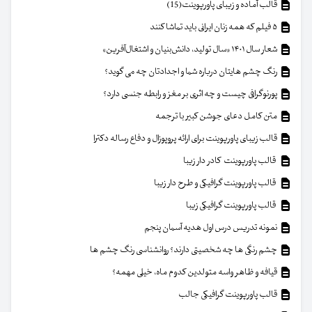
قالب آماده و زیبای پاورپوینت(15)
۵ فیلم که همه زنان ایرانی باید تماشا کنند
شعار سال ۱۴۰۱ «سال تولید، دانش‌بنیان و اشتغال‌آفرین»
رنگ چشم هایتان درباره شما و اجدادتان چه می گوید؟
پورنوگرافی چیست و چه اثری بر مغز و رابطه جنسی دارد؟
متن کامل دعای جوشن کبیر با ترجمه
قالب زیبای پاورپوینت برای ارائه پروپوزال و دفاع رساله دکترا
قالب پاورپوینت کادر دار زیبا
قالب پاورپوینت گرافیکی و طرح دار زیبا
قالب پاورپوینت گرافیکی زیبا
نمونه تدریس درس اول هدیه آسمان پنجم
چشم رنگی ها چه شخصیتی دارند؟ روانشناسی رنگ چشم ها
قیافه و ظاهر واسه متولدین کدوم ماه، خیلی مهمه؟
قالب پاورپوینت گرافیکی جالب