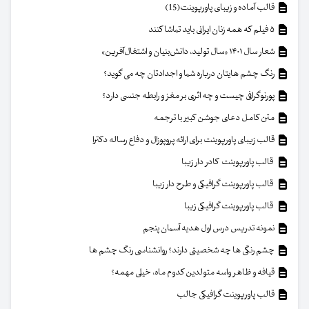
قالب آماده و زیبای پاورپوینت(15)
۵ فیلم که همه زنان ایرانی باید تماشا کنند
شعار سال ۱۴۰۱ «سال تولید، دانش‌بنیان و اشتغال‌آفرین»
رنگ چشم هایتان درباره شما و اجدادتان چه می گوید؟
پورنوگرافی چیست و چه اثری بر مغز و رابطه جنسی دارد؟
متن کامل دعای جوشن کبیر با ترجمه
قالب زیبای پاورپوینت برای ارائه پروپوزال و دفاع رساله دکترا
قالب پاورپوینت کادر دار زیبا
قالب پاورپوینت گرافیکی و طرح دار زیبا
قالب پاورپوینت گرافیکی زیبا
نمونه تدریس درس اول هدیه آسمان پنجم
چشم رنگی ها چه شخصیتی دارند؟ روانشناسی رنگ چشم ها
قیافه و ظاهر واسه متولدین کدوم ماه، خیلی مهمه؟
قالب پاورپوینت گرافیکی جالب