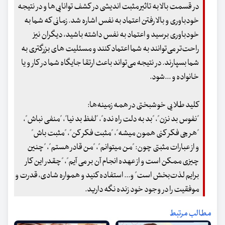
در قسمت بالا به تاثیر مثبت اندیشی در کشف توانایی‌ها و در نتیجه
خودباوری و بالا رفتن اعتماد به نفس اشاره شد. زمانی که شما به
خودباوری برسید و اعتماد به نفس داشته باشید، دیگران نیز
راحت‌تر می‌توانند به شما اعتماد کنند و مسئلیت های بزرگتری به
شما بسپارند. در نتیجه می‌تواند باعث ارتقا جایگاه شما در کار و یا
خانواده و ...شود.
کلید طلایی خوشبختی در همه زمینه‌ها:
"نفوس بد نزن"، "بد به دلت راه نده"، "لفظ بد نیا"، "منفی نباش"،
"هر چی فکر کنی همون میشه"، "مثبت فکر کن"، "مثبت باش"
و از عبارات مثبتی چون: "من میتوانم"، "من قادر هستم"، "چنین
چیزی ممکن است و از عهده انجام آن بر می آیم"، "چقدر این کار
برایم لذت‌بخش است" و... استفاده کنید و همواره شادی، قدرت و
موفقیت را در وجود خود زنده نگه دارید.
مطالب مرتبط