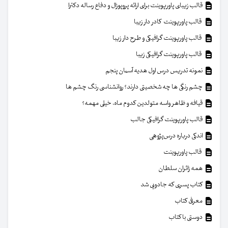
قالب زیبای پاورپوینت برای ارائه پروپوزال و دفاع رساله دکترا
قالب پاورپوینت کادر دار زیبا
قالب پاورپوینت گرافیکی و طرح دار زیبا
قالب پاورپوینت گرافیکی زیبا
نمونه تدریس درس اول هدیه آسمان پنجم
چشم رنگی ها چه شخصیتی دارند؟ روانشناسی رنگ چشم ها
قیافه و ظاهر واسه متولدین کدوم ماه، خیلی مهمه؟
قالب پاورپوینت گرافیکی جالب
اندکی درباره درس‌پژوهی
قالب پاورپوینت
همه زائران سلطان
کتاب پسری که جادویی شد
معرفی کتاب
دوستی با کتاب