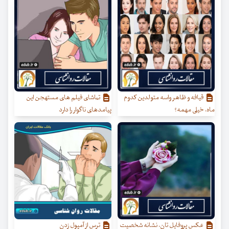
قیافه و ظاهر واسه متولدین کدوم
تماشای فیلم های مستهجن این
ماه، خیلی مهمه؟
پیامدهای ناگوار را دارد
عکس پروفایل تان، نشانه شخصیت
ترس از آمپول زدن