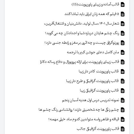
قالب آماده و زیبای پاورپوینت(15)
۵ فیلم که همه زنان ایرانی باید تماشا کنند
شعار سال ۱۴۰۱ «سال تولید، دانش‌بنیان و اشتغال‌آفرین»
رنگ چشم هایتان درباره شما و اجدادتان چه می گوید؟
پورنوگرافی چیست و چه اثری بر مغز و رابطه جنسی دارد؟
متن کامل دعای جوشن کبیر با ترجمه
قالب زیبای پاورپوینت برای ارائه پروپوزال و دفاع رساله دکترا
قالب پاورپوینت کادر دار زیبا
قالب پاورپوینت گرافیکی و طرح دار زیبا
قالب پاورپوینت گرافیکی زیبا
نمونه تدریس درس اول هدیه آسمان پنجم
چشم رنگی ها چه شخصیتی دارند؟ روانشناسی رنگ چشم ها
قیافه و ظاهر واسه متولدین کدوم ماه، خیلی مهمه؟
قالب پاورپوینت گرافیکی جالب