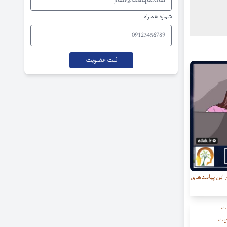
شماره همراه
این پیامدهای
عیت