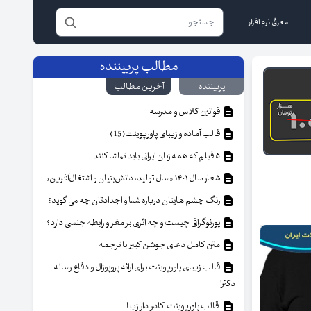
معرفی نرم افزار
مطالب پربیننده
پربیننده
آخرین مطالب
قوانین کلاس و مدرسه
قالب آماده و زیبای پاورپوینت(15)
۵ فیلم که همه زنان ایرانی باید تماشا کنند
شعار سال ۱۴۰۱ «سال تولید، دانش‌بنیان و اشتغال‌آفرین»
رنگ چشم هایتان درباره شما و اجدادتان چه می گوید؟
پورنوگرافی چیست و چه اثری بر مغز و رابطه جنسی دارد؟
متن کامل دعای جوشن کبیر با ترجمه
قالب زیبای پاورپوینت برای ارائه پروپوزال و دفاع رساله
دکترا
قالب پاورپوینت کادر دار زیبا