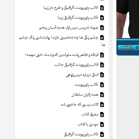
قالب پاورپوینت گرافیکی و طرح دار زیبا
قالب پاورپوینت گرافیکی زیبا
نمونه تدریس درس اول هدیه آسمان پنجم
چشم رنگی ها چه شخصیتی دارند؟ روانشناسی رنگ چشم
ها
قیافه و ظاهر واسه متولدین کدوم ماه، خیلی مهمه؟
قالب پاورپوینت گرافیکی جالب
اندکی درباره درس‌پژوهی
قالب پاورپوینت
همه زائران سلطان
کتاب پسری که جادویی شد
معرفی کتاب
دوستی با کتاب
قالب پاورپوینت گرافیکی