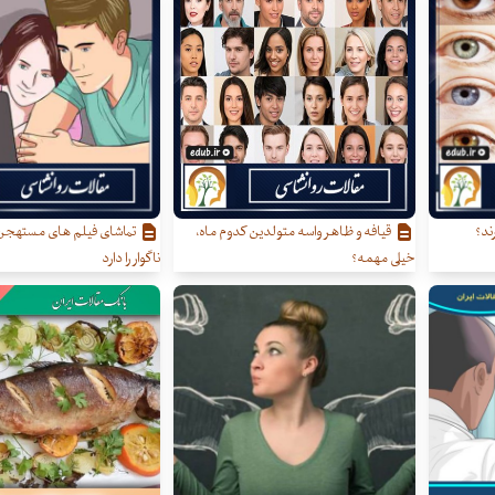
ند؟
قیافه و ظاهر واسه متولدین کدوم ماه،
تماشای فیلم های مستهجن 
خیلی مهمه؟
ناگوار را دارد