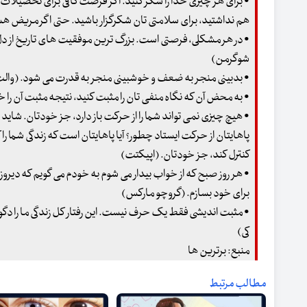
• برای هر چیزی خدا را شکر کنید. اگر فرصت کافی برای تحصیلات ع
هم نداشتید، برای سلامتی تان شکرگزار باشید. حتی اگر مریض هست
• در هر مشکلی، فرصتی است. بزرگ ترین موفقیت های تاریخ از دل ه
شوگرمن)
• بدبینی منجر به ضعف و خوشبینی منجر به قدرت می شود. (والت
• به محض آن که نگاه منفی تان را مثبت کنید، نتیجه مثبت آن را 
• هیچ چیزی نمی تواند شما را از حرکت باز دارد، جز خودتان. شاید 
پاهایتان از حرکت ایستاد چطور؟ آیا پاهایتان است که زندگی شما را
کنترل کند، جز خودتان. (اپیکتت)
• هر روز صبح که از خواب بیدار می شوم به خودم می گویم که دیروز 
برای خود بسازم. (گروچو مارکس)
• مثبت اندیشی فقط یک حرف نیست. این رفتار کل زندگی ما را دگو
کی)
منبع: برترین ها
مطالب مرتبط