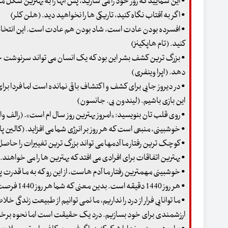
• این شمایید که روز خود را می سازید، پس آنها را به بهترین شک
• اگر به آفتاب نگاه کنید، تاریکی ها را نخواهید دید. (هلن کلر)
• افسرده بودن عادت است، شاد بودن هم عادت است. این انتخا
کنید. (تام هاپکینز)
• بزرگ ترین کشف بشر این بود که یک انسان می تواند سرنوشت خود ر
دهد. (اپرا وینفری)
• در دیروز جایی برای کشف و اکتشاف باقی نمانده است اما فردا برای
این بازی باشیم. (لیندون بی. جانسون)
• روی قلب تان بنویسید: «امروز بهترین روز سال ام است». (رالف و
• خوشبینی، منبعی است که هر روز بر انرژی شما می افزاید. (کالین پ
• کوچک ترین رفتار ما آدمها می تواند بزرگ ترین تغییرات را حا
• بهترین اتفاقات برای افرادی می افتد که بهترین ها را می خواهند
• خوشبینی مهمترین رفتار ما آدم هاست، از این رو که به ما قدرت 
• هر روز 1440 دقیقه است. بدین معنی که شما هر روز 1440 فرصت دارید تا تاثیری مثبت از خودتان بر جای بگذارید. (لس بروان)
• ما توانایی فرار از درد را نداریم، ما نمی توانیم از طبیعت زندگی
ارزشمندی برای خود بسازیم. درد یک حقیقت است اما نحوه برخورد