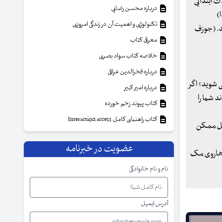
ت ابتدایی
درباره محسن رضایی
)
تکنولوژی و اهمیت آن در زندگی امروزی
ید. (جوزف
معرفی کتاب
خلاصه کتاب سواد بصری
درباره فخرالدین عراقی
ی شوید؟ اگر
درباره امیر کبیر
د شما را
کتاب پیوند زخم خورده
کتاب راهنمای کامل Interaction access
شکل ممکن
عضویت در خبرنامه
 (هاروی مک
نام و نام خانوادگی
آدرس ایمیل