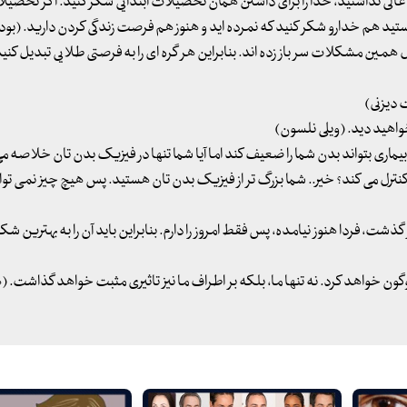
الی نداشتید، خدا را برای داشتن همان تحصیلات ابتدایی شکر کنید. اگر تحصیلا
ید هم خدارو شکر کنید که نمرده اید و هنوز هم فرصت زندگی کردن دارید. (بودا
مین مشکلات سر باز زده اند. بنابراین هر گره ای را به فرصتی طلایی تبدیل کن
 دیزنی)
خواهید دید. (ویلی نلسون)
بیماری بتواند بدن شما را ضعیف کند اما آیا شما تنها در فیزیک بدن تان خلاصه م
 کنترل می کند؟ خیر.. شما بزرگ تر از فیزیک بدن تان هستید. پس هیچ چیز نمی توان
گذشت، فردا هنوز نیامده، پس فقط امروز را دارم. بنابراین باید آن را به بهترین 
گون خواهد کرد. نه تنها ما، بلکه بر اطراف ما نیز تاثیری مثبت خواهد گذاشت.