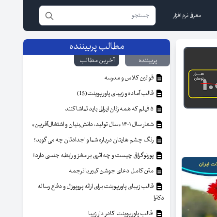
معرفی نرم افزار
مطالب پربیننده
پربیننده
آخرین مطالب
قوانین کلاس و مدرسه
قالب آماده و زیبای پاورپوینت(15)
۵ فیلم که همه زنان ایرانی باید تماشا کنند
شعار سال ۱۴۰۱ «سال تولید، دانش‌بنیان و اشتغال‌آفرین»
رنگ چشم هایتان درباره شما و اجدادتان چه می گوید؟
پورنوگرافی چیست و چه اثری بر مغز و رابطه جنسی دارد؟
متن کامل دعای جوشن کبیر با ترجمه
قالب زیبای پاورپوینت برای ارائه پروپوزال و دفاع رساله
دکترا
قالب پاورپوینت کادر دار زیبا