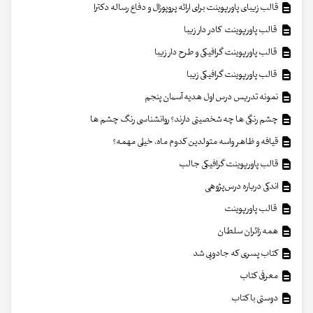
قالب زیبای پاورپوینت برای ارائه پروپوزال و دفاع رساله دکترا
قالب پاورپوینت کادر دار زیبا
قالب پاورپوینت گرافیکی و طرح دار زیبا
قالب پاورپوینت گرافیکی زیبا
نمونه تدریس درس اول هدیه آسمان پنجم
چشم رنگی ها چه شخصیتی دارند؟ روانشناسی رنگ چشم ها
قیافه و ظاهر واسه متولدین کدوم ماه، خیلی مهمه؟
قالب پاورپوینت گرافیکی جالب
اندکی درباره درس‌پژوهی
قالب پاورپوینت
همه زائران سلطان
کتاب پسری که جادویی شد
معرفی کتاب
دوستی با کتاب