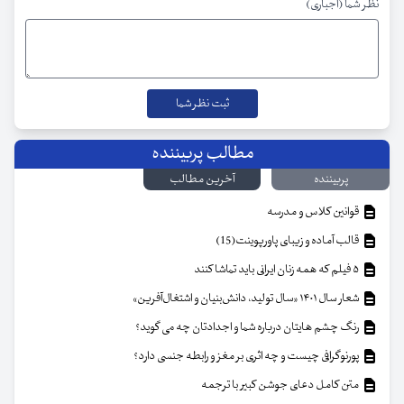
نظر شما (اجباری)
مطالب پربیننده
پربیننده
آخرین مطالب
قوانین کلاس و مدرسه
قالب آماده و زیبای پاورپوینت(15)
۵ فیلم که همه زنان ایرانی باید تماشا کنند
شعار سال ۱۴۰۱ «سال تولید، دانش‌بنیان و اشتغال‌آفرین»
رنگ چشم هایتان درباره شما و اجدادتان چه می گوید؟
پورنوگرافی چیست و چه اثری بر مغز و رابطه جنسی دارد؟
متن کامل دعای جوشن کبیر با ترجمه