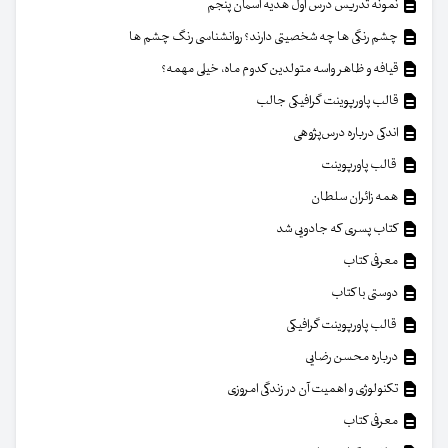
نمونه تدریس درس اول هدیه آسمان پنجم
چشم رنگی ها چه شخصیتی دارند؟ روانشناسی رنگ چشم ها
قیافه و ظاهر واسه متولدین کدوم ماه، خیلی مهمه؟
قالب پاورپوینت گرافیکی جالب
اندکی درباره درس‌پژوهی
قالب پاورپوینت
همه زائران سلطان
کتاب پسری که جادویی شد
معرفی کتاب
دوستی با کتاب
قالب پاورپوینت گرافیکی
درباره محسن رضایی
تکنولوژی و اهمیت آن در زندگی امروزی
معرفی کتاب