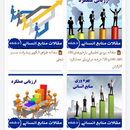
مقاله بررسی تطبیقی بازخورهای180،
مقاله طراحی الگوی پیشرفت مسیر
360، 540 و 720 درجه در ارزیابی عملکرد
شغلی
کارکنان