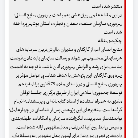
منتشر شده است
در این مقاله علمی و پژوهشی به مباحث بهره‌وری منابع انسانی؛
بهره‌وری؛ سازمان صنعت معدن و تجارت استان بوشهر پرداخته
شده است
چکیده مقاله
منابع انسانی اعم از کارکنان و مدیران، باارزش‌ترین سرمایه‌های
هرسازمانی محسوب می‌شوند و رسالت سازمان باید دادن فرصت
مناسب برای رشد و افزایش بهره‌وری آنان باشد. با توجه به اهمیت
بهره وری کارکنان، این پژوهش با هدف شناسایی عوامل مؤثر بر
بهره‌وری منابع انسانی و در راستای ماده 79 قانون برنامۀ پنجم
توسعۀ جمهوری اسلامی ایران از طریق برگزاری جلسۀ توفان
مغزی به همراه استفاده از اسناد کتابخانه‌ای و پرسشنامه انجام
گرفته است. متغیرهای این پژوهش پس از شناسایی در چهار عامل:
توانمندساز، مدیریت، انگیزاننده سازمانی و امکانات، طبقه‌بندی
و سپس روابط بین آنها تعریف و مدل مفهومی ارائه شده است.
داده‌های تجربی موردنیاز برای آزمون مدل مفهومی به‌وسیلۀ یک