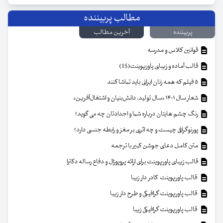
مطالب پربیننده
پربیننده
آخرین مطالب
قوانین کلاس و مدرسه
قالب آماده و زیبای پاورپوینت(15)
۵ فیلم که همه زنان ایرانی باید تماشا کنند
شعار سال ۱۴۰۱ «سال تولید، دانش‌بنیان و اشتغال‌آفرین»
رنگ چشم هایتان درباره شما و اجدادتان چه می گوید؟
پورنوگرافی چیست و چه اثری بر مغز و رابطه جنسی دارد؟
متن کامل دعای جوشن کبیر با ترجمه
قالب زیبای پاورپوینت برای ارائه پروپوزال و دفاع رساله دکترا
قالب پاورپوینت کادر دار زیبا
قالب پاورپوینت گرافیکی و طرح دار زیبا
قالب پاورپوینت گرافیکی زیبا