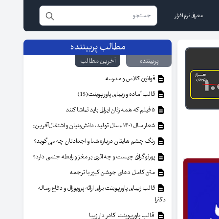
معرفی نرم افزار
مطالب پربیننده
پربیننده
آخرین مطالب
قوانین کلاس و مدرسه
قالب آماده و زیبای پاورپوینت(15)
۵ فیلم که همه زنان ایرانی باید تماشا کنند
شعار سال ۱۴۰۱ «سال تولید، دانش‌بنیان و اشتغال‌آفرین»
رنگ چشم هایتان درباره شما و اجدادتان چه می گوید؟
پورنوگرافی چیست و چه اثری بر مغز و رابطه جنسی دارد؟
متن کامل دعای جوشن کبیر با ترجمه
قالب زیبای پاورپوینت برای ارائه پروپوزال و دفاع رساله
دکترا
قالب پاورپوینت کادر دار زیبا