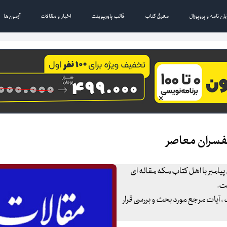
یان نامه و پروپوزال
معرفی کتاب
قالب پاورپوینت
اخبار و مقالات
آزمون‌ها
ﻣﻔﺴﺮان ﻣﻌﺎﺻر
یامبر با اهل کتاب ﻣﮑﻪ مقاله ای
.
 آیات مرجع مورد بحث و بررسی قرار