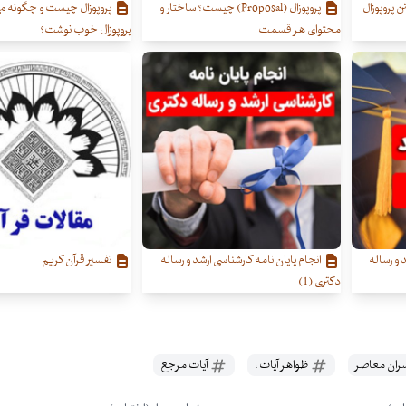
 پروپوزال
پروپوزال (Proposal) چیست؟ ساختار و
پروپوزال چیست و چگونه م
محتوای هر قسمت
پروپوزال خوب نوشت؟
 و رساله
انجام پایان نامه کارشناسی ارشد و رساله
تفسیر قرآن کریم
دکتری (1)
ان معاصر
ظواهر آیات ،
آیات مرجع