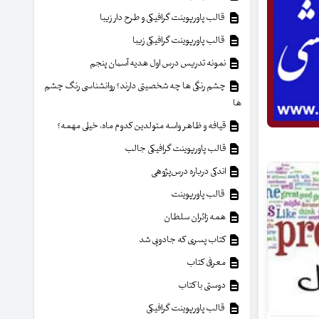
قالب پاورپوینت گرافیکی و طرح دار زیبا
قالب پاورپوینت گرافیکی زیبا
نمونه تدریس درس اول هدیه آسمان پنجم
چشم رنگی ها چه شخصیتی دارند؟ روانشناسی رنگ چشم
ها
قیافه و ظاهر واسه متولدین کدوم ماه، خیلی مهمه؟
قالب پاورپوینت گرافیکی جالب
اندکی درباره درس‌پژوهی
قالب پاورپوینت
همه زائران سلطان
کتاب پسری که جادویی شد
معرفی کتاب
دوستی با کتاب
قالب پاورپوینت گرافیکی