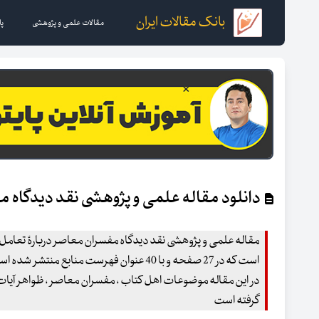
بانک مقالات ایران
مقالات علمی و پژوهشی
پا
دانلود مقاله علمی و پژوهشی ﻧﻘﺪ دﯾﺪﮔﺎه 
مقاله علمی و پژوهشی ﻧﻘﺪ دﯾﺪﮔﺎه ﻣﻔﺴﺮان ﻣﻌﺎﺻﺮ درﺑﺎرۀ تعامل پ
است که در 27 صفحه و با 40 عنوان فهرست منابع منتشر شده است
در این مقاله موضوعات اهل کتاب ، مفسران معاصر ، ظواهر آیات ،
گرفته است