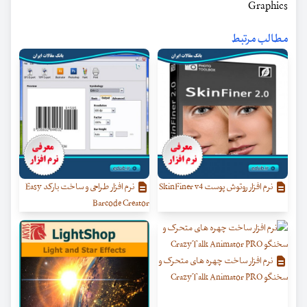
Graphics
مطالب مرتبط
نرم افزار روتوش پوست SkinFiner v4
نرم افزار طراحی و ساخت بارکد Easy
Barcode Creator
نرم افزار ساخت چهره های متحرک و
سخنگو CrazyTalk Animator PRO