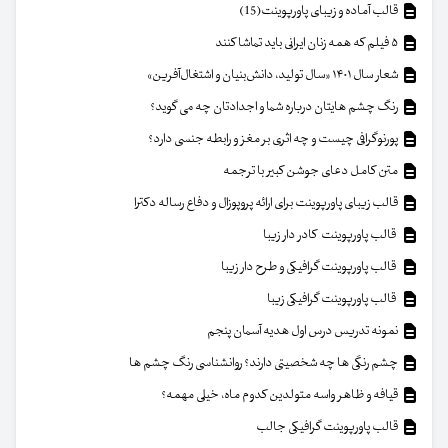
قالب آماده و زیبای پاورپوینت(15)
۵ فیلم که همه زنان ایرانی باید تماشا کنند
شعار سال ۱۴۰۱ «سال تولید، دانش‌بنیان و اشتغال‌آفرین»
رنگ چشم هایتان درباره شما و اجدادتان چه می گوید؟
پورنوگرافی چیست و چه اثری بر مغز و رابطه جنسی دارد؟
متن کامل دعای جوشن کبیر با ترجمه
قالب زیبای پاورپوینت برای ارائه پروپوزال و دفاع رساله دکترا
قالب پاورپوینت کادر دار زیبا
قالب پاورپوینت گرافیکی و طرح دار زیبا
قالب پاورپوینت گرافیکی زیبا
نمونه تدریس درس اول هدیه آسمان پنجم
چشم رنگی ها چه شخصیتی دارند؟ روانشناسی رنگ چشم ها
قیافه و ظاهر واسه متولدین کدوم ماه، خیلی مهمه؟
قالب پاورپوینت گرافیکی جالب