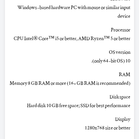
Windows-based hardware PC with mouse or similar input
device
Processor
CPU Intel® Core™ i5 or better, AMD Ryzen™ 5 or better
OS version
10 (only 64-bit OS).
RAM
Memory 8 GB RAM or more (16+ GB RAM is recommended)
Disk space
Hard disk 10 GB free space; SSD for best performance
Display
1280x768 size or better