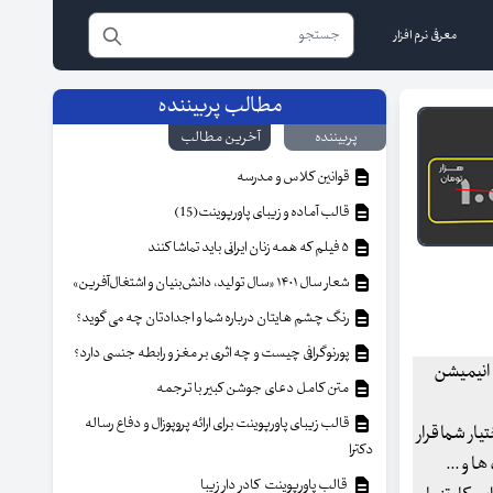
معرفی نرم افزار
مطالب پربیننده
پربیننده
آخرین مطالب
قوانین کلاس و مدرسه
قالب آماده و زیبای پاورپوینت(15)
۵ فیلم که همه زنان ایرانی باید تماشا کنند
شعار سال ۱۴۰۱ «سال تولید، دانش‌بنیان و اشتغال‌آفرین»
رنگ چشم هایتان درباره شما و اجدادتان چه می گوید؟
پورنوگرافی چیست و چه اثری بر مغز و رابطه جنسی دارد؟
متن کامل دعای جوشن کبیر با ترجمه
قالب زیبای پاورپوینت برای ارائه پروپوزال و دفاع رساله
تیار شما قرار
دکترا
ستفاده در وب سایت ها و ...
قالب پاورپوینت کادر دار زیبا