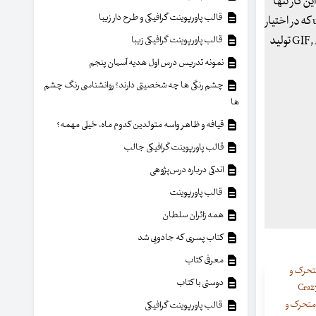
ن کار تنها
قالب پاورپوینت گرافیکی و طرح دار زیبا
کافیست تصویر مورد نظر را انتخاب نموده و با اعمال افکت هایی از قبیل under water, fire, ring of water, matrix code, water mirror, glass ball که در اختیار
دارید و یا افزودن سایر اشیاء مورد نیاز خود، به هدفتنان دست یابید. DP Animation Maker می تواند انیمیشن خروجی را در فرمت های GIF, AVI, EXE تولید
قالب پاورپوینت گرافیکی زیبا
نمونه تدریس درس اول هدیه آسمان پنجم
چشم رنگی ها چه شخصیتی دارند؟ روانشناسی رنگ چشم
ها
قیافه و ظاهر واسه متولدین کدوم ماه، خیلی مهمه؟
قالب پاورپوینت گرافیکی جالب
اندکی درباره درس‌پژوهی
قالب پاورپوینت
همه زائران سلطان
کتاب پسری که جادویی شد
معرفی کتاب
دوستی با کتاب
 متحرک و
قالب پاورپوینت گرافیکی