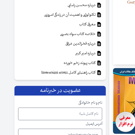
درباره محسن رضایی
تکنولوژی و اهمیت آن در زندگی امروزی
معرفی کتاب
خلاصه کتاب سواد بصری
درباره فخرالدین عراقی
درباره امیر کبیر
کتاب پیوند زخم خورده
کتاب راهنمای کامل Interaction access
عضویت در خبرنامه
نام و نام خانوادگی
آدرس ایمیل