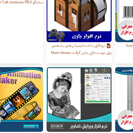
سخنگو CrazyTalk Animator PRO
م افزار طراحی و ساخت بارکد Easy
نرم افزار ساخت انیمیشن‌های سه بعدی
برای دوست‌داران ماین کرافت Mine-Imator