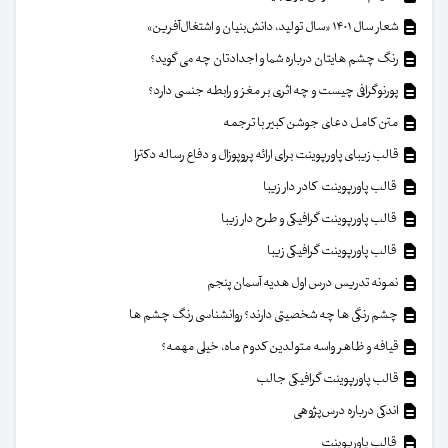
شعار سال ۱۴۰۱ «سال تولید، دانش‌بنیان و اشتغال‌آفرین»
رنگ چشم هایتان درباره شما و اجدادتان چه می گوید؟
پورنوگرافی چیست و چه اثری بر مغز و رابطه جنسی دارد؟
متن کامل دعای جوشن کبیر با ترجمه
قالب زیبای پاورپوینت برای ارائه پروپوزال و دفاع رساله دکترا
قالب پاورپوینت کادر دار زیبا
قالب پاورپوینت گرافیکی و طرح دار زیبا
قالب پاورپوینت گرافیکی زیبا
نمونه تدریس درس اول هدیه آسمان پنجم
چشم رنگی ها چه شخصیتی دارند؟ روانشناسی رنگ چشم ها
قیافه و ظاهر واسه متولدین کدوم ماه، خیلی مهمه؟
قالب پاورپوینت گرافیکی جالب
اندکی درباره درس‌پژوهی
قالب پاورپوینت