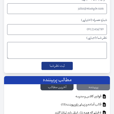
شماره همراه (اختیاری)
نظر شما (اجباری)
مطالب پربیننده
پربیننده
آخرین مطالب
قوانین کلاس و مدرسه
قالب آماده و زیبای پاورپوینت(15)
۵ فیلم که همه زنان ایرانی باید تماشا کنند