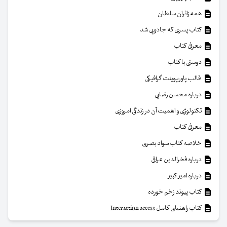
همه زائران سلطان
کتاب پسری که جادویی شد
معرفی کتاب
دوستی با کتاب
قالب پاورپوینت گرافیکی
درباره محسن رضایی
تکنولوژی و اهمیت آن در زندگی امروزی
معرفی کتاب
خلاصه کتاب سواد بصری
درباره فخرالدین عراقی
درباره امیر کبیر
کتاب پیوند زخم خورده
کتاب راهنمای کامل Interaction access