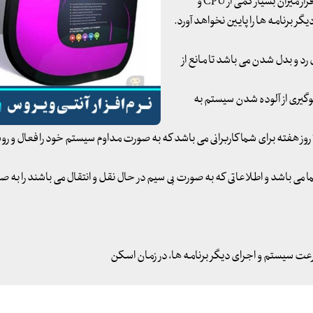
Security Expert و Wi-Fi Security تشکیل شده است. این نرم افزار میزان بسیار کمی از CPU و
 برنامه ها را پایین نخواهد آورد.
 حال رد و بدل شدن می باشد تا مانع از
رای جلوگیری از آلوده شدن سیستم به
- ابزار Live Security Expert که بخش نظارتی 24 ساعته در طول 7 روز هفته برای شما کاربرانی می باشد که به صورت مداوم سیستم خود را فعال 
باطات بی سیم شما می باشد و اطلاعاتی که به صورت بی سیم در حال نقل و انتقال می باشند را به