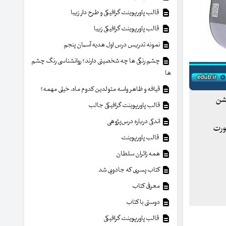
قالب پاورپوینت گرافیکی و طرح دار زیبا
قالب پاورپوینت گرافیکی زیبا
نمونه تدریس درس اول هدیه آسمان پنجم
چشم رنگی ها چه شخصیتی دارند؟ روانشناسی رنگ چشم
ها
قیافه و ظاهر واسه متولدین کدوم ماه، خیلی مهمه؟
و روشن
قالب پاورپوینت گرافیکی جالب
اندکی درباره درس‌پژوهی
 صورت
قالب پاورپوینت
همه زائران سلطان
کتاب پسری که جادویی شد
معرفی کتاب
دوستی با کتاب
قالب پاورپوینت گرافیکی