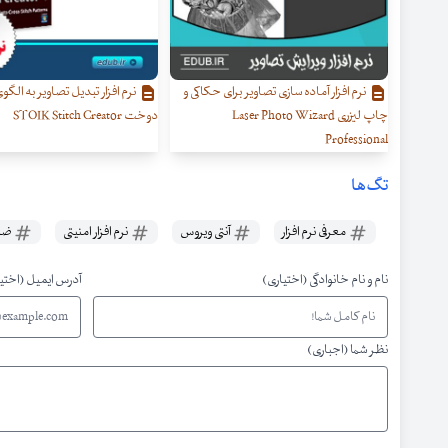
نرم افزار آماده سازی تصاویر برای حکاکی و
نرم افزار تبدیل تصاویر به الگو
چاپ لیزری Laser Photo Wizard
دوخت STOIK Stitch Creator
Professional
تگ‌ها
معرفی نرم افزار
آنتی ویروس
نرم افزار امنیتی
ضد 
نام و نام خانوادگی (اختیاری)
آدرس ایمیل (اختی
نظر شما (اجباری)