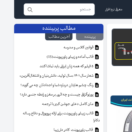
معرفی نرم افزار
مطالب پربیننده
پربیننده
آخرین مطالب
قوانین کلاس و مدرسه
قالب آماده و زیبای پاورپوینت(15)
۵ فیلم که همه زنان ایرانی باید تماشا کنند
شعار سال ۱۴۰۱ «سال تولید، دانش‌بنیان و اشتغال‌آفرین»
رنگ چشم هایتان درباره شما و اجدادتان چه می گوید؟
پورنوگرافی چیست و چه اثری بر مغز و رابطه جنسی دارد؟
متن کامل دعای جوشن کبیر با ترجمه
قالب زیبای پاورپوینت برای ارائه پروپوزال و دفاع رساله
دکترا
قالب پاورپوینت کادر دار زیبا