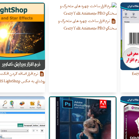
نرم افزار ساخت چهره های متحرک و
سخنگو CrazyTalk Animator PRO
م افزار طراحی و ساخت بارکد Easy
نرم افزار اضافه کردن افکت 
روشنایی به عکس AKVIS LightShop