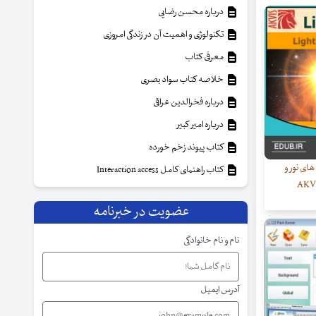
درباره محسن رضایی
تکنولوژی و اهمیت آن در زندگی امروزی
معرفی کتاب
خلاصه کتاب سواد بصری
درباره فخرالدین عراقی
درباره امیر کبیر
کتاب پیوند زخم خورده
های نور و
کتاب راهنمای کامل Interaction access
عضویت در خبرنامه
نام و نام خانوادگی
آدرس ایمیل