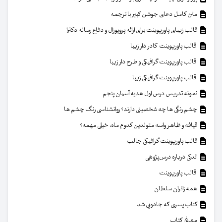
متن کامل دعای جوشن کبیر با ترجمه
قالب زیبای پاورپوینت برای ارائه پروپوزال و دفاع رساله دکترا
قالب پاورپوینت کادر دار زیبا
قالب پاورپوینت گرافیکی و طرح دار زیبا
قالب پاورپوینت گرافیکی زیبا
نمونه تدریس درس اول هدیه آسمان پنجم
چشم رنگی ها چه شخصیتی دارند؟ روانشناسی رنگ چشم ها
قیافه و ظاهر واسه متولدین کدوم ماه، خیلی مهمه؟
قالب پاورپوینت گرافیکی جالب
اندکی درباره درس‌پژوهی
قالب پاورپوینت
همه زائران سلطان
کتاب پسری که جادویی شد
معرفی کتاب