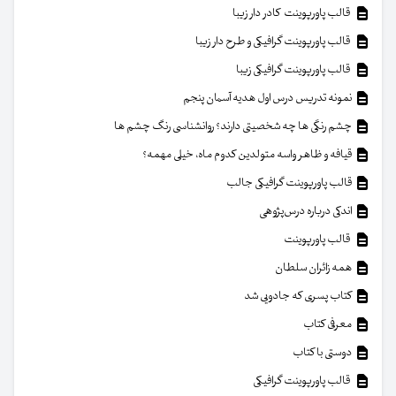
قالب پاورپوینت کادر دار زیبا
قالب پاورپوینت گرافیکی و طرح دار زیبا
قالب پاورپوینت گرافیکی زیبا
نمونه تدریس درس اول هدیه آسمان پنجم
چشم رنگی ها چه شخصیتی دارند؟ روانشناسی رنگ چشم ها
قیافه و ظاهر واسه متولدین کدوم ماه، خیلی مهمه؟
قالب پاورپوینت گرافیکی جالب
اندکی درباره درس‌پژوهی
قالب پاورپوینت
همه زائران سلطان
کتاب پسری که جادویی شد
معرفی کتاب
دوستی با کتاب
قالب پاورپوینت گرافیکی