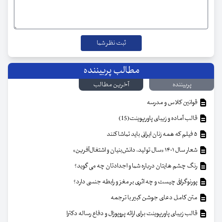
مطالب پربیننده
پربیننده
آخرین مطالب
قوانین کلاس و مدرسه
قالب آماده و زیبای پاورپوینت(15)
۵ فیلم که همه زنان ایرانی باید تماشا کنند
شعار سال ۱۴۰۱ «سال تولید، دانش‌بنیان و اشتغال‌آفرین»
رنگ چشم هایتان درباره شما و اجدادتان چه می گوید؟
پورنوگرافی چیست و چه اثری بر مغز و رابطه جنسی دارد؟
متن کامل دعای جوشن کبیر با ترجمه
قالب زیبای پاورپوینت برای ارائه پروپوزال و دفاع رساله دکترا